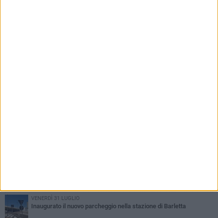
PIÙ LETTI QUESTA SETTIMANA
MERCOLEDÌ 5 AGOSTO
Barletta piange Gioacchino Dagnello: 64enne barlettano investito
all'alba a Trani
GIOVEDÌ 6 AGOSTO
Il ricordo di "Cecco", il benzinaio col sorriso: «Contava i giorni che
lo separavano dalla pensione»
MERCOLEDÌ 5 AGOSTO
Jova Summer Party, giovedì mattina sopralluogo nell'area
dell'evento
DOMENICA 2 AGOSTO
Beni confiscati alla mafia. Nasce il servizio di Co-housing
VENERDÌ 31 LUGLIO
Inaugurato il nuovo parcheggio nella stazione di Barletta