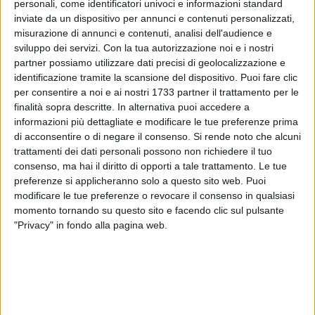
personali, come identificatori univoci e informazioni standard
A cura di
inviate da un dispositivo per annunci e contenuti personalizzati,
LA REDAZIONE
misurazione di annunci e contenuti, analisi dell'audience e
sviluppo dei servizi.
Con la tua autorizzazione noi e i nostri
partner possiamo utilizzare dati precisi di geolocalizzazione e
A Barletta scattano controlli più severi sui monopattini
identificazione tramite la scansione del dispositivo. Puoi fare clic
per consentire a noi e ai nostri 1733 partner il trattamento per le
elettrici. Dal 16 maggio la Polizia Locale ha avviato una
finalità sopra descritte. In alternativa puoi accedere a
nuova fase operativa dedicata esclusivamente alla verifica
informazioni più dettagliate e modificare le tue preferenze prima
dei mezzi elettrici a due ruote. I primi dati parlano chiaro: su
di acconsentire o di negare il consenso.
Si rende noto che alcuni
32 monopattini controllati, soltanto 2 erano in regola.
trattamenti dei dati personali possono non richiedere il tuo
consenso, ma hai il diritto di opporti a tale trattamento. Le tue
«Con le nuove norme del Codice della strada è obbligatorio
preferenze si applicheranno solo a questo sito web. Puoi
possedere certificato e contrassegno identificativo – ha
modificare le tue preferenze o revocare il consenso in qualsiasi
momento tornando su questo sito e facendo clic sul pulsante
spiegato il comandante della Polizia Locale Savino
"Privacy" in fondo alla pagina web.
Filannino –. Molti utenti sono stati sanzionati perché privi
del contrassegno. Anche averne fatto richiesta non autorizza
comunque alla circolazione». Le multe previste vanno da
100 a 400 euro.
Nei prossimi mesi i controlli saranno ulteriormente