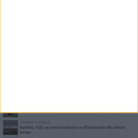
PIÙ LETTI QUESTA SETTIMANA
VENERDÌ 31 LUGLIO
Il calcio italiano piange l'immenso Franco Baresi
VENERDÌ 31 LUGLIO
Serie C Sky Wifi: fissate date e orari delle prime otto giornate di
campionato.
SABATO 1 AGOSTO
Poker di Da Silva, Barletta batte Soccer Trani 4-1 in amichevole
VENERDÌ 31 LUGLIO
Barletta 1922: un avvio tostissimo e affascinante allo stesso
tempo