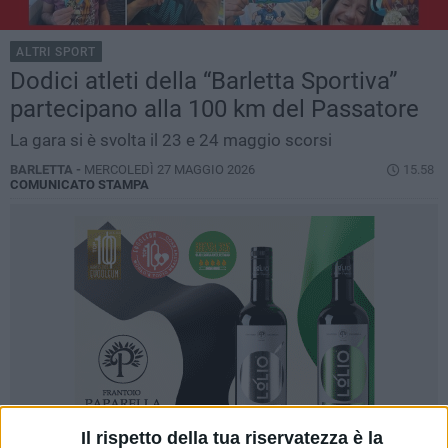
ALTRI SPORT
Dodici atleti della “Barletta Sportiva”
partecipano alla 100 km del Passatore
La gara si è svolta il 23 e 24 maggio scorsi
BARLETTA -
MERCOLEDÌ 27 MAGGIO 2026
15.58
COMUNICATO STAMPA
Il rispetto della tua riservatezza è la