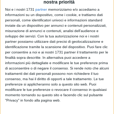
nostra priorità
Noi e i nostri 1731
partner
memorizziamo e/o accediamo a
informazioni su un dispositivo, come i cookie, e trattiamo dati
personali, come identificatori univoci e informazioni standard
inviate da un dispositivo per annunci e contenuti personalizzati,
misurazione di annunci e contenuti, analisi dell'audience e
Francesco Balzano, Maria Carmela Basilio, Michele
sviluppo dei servizi.
Con la tua autorizzazione noi e i nostri
Cavaliere, Domenico Dagnello, Nicola De Nicolò, Massimo
partner possiamo utilizzare dati precisi di geolocalizzazione e
identificazione tramite la scansione del dispositivo. Puoi fare clic
Faleo, Giuseppe Fonsmorti, Antonio Lanotte, Marco
per consentire a noi e ai nostri 1731 partner il trattamento per le
Mastropasqua, Antonio Morelli, Andrea Savella, Antonio
finalità sopra descritte. In alternativa puoi accedere a
Sfregola.
informazioni più dettagliate e modificare le tue preferenze prima
di acconsentire o di negare il consenso.
Si rende noto che alcuni
Ecco i 12 tesserati della "Barletta Sportiva" che quest'anno si
trattamenti dei dati personali possono non richiedere il tuo
sono messi alla prova in una delle ultramaratone più celebri
consenso, ma hai il diritto di opporti a tale trattamento. Le tue
e affascinanti d'Europa: 100 km con partenza da Firenze
preferenze si applicheranno solo a questo sito web. Puoi
modificare le tue preferenze o revocare il consenso in qualsiasi
(Piazza del Duomo) ed arrivo a Faenza (Piazza del Popolo),
momento tornando su questo sito e facendo clic sul pulsante
attraversando l'Appennino, con cima della corsa posta al
"Privacy" in fondo alla pagina web.
Passo della Colla, a 913 metri s.l.m.