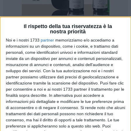
Il rispetto della tua riservatezza è la
58
A cura di
nostra priorità
IDA VINELLA
Noi e i nostri 1733
partner
memorizziamo e/o accediamo a
informazioni su un dispositivo, come i cookie, e trattiamo dati
personali, come identificatori univoci e informazioni standard
Una azzeccata giornata di sole ha incorniciato oggi la XVI
inviate da un dispositivo per annunci e contenuti personalizzati,
edizione della
Volkswagen Barletta Marathon e Half
misurazione di annunci e contenuti, analisi dell'audience e
sviluppo dei servizi.
Con la tua autorizzazione noi e i nostri
Marathon 2026
, manifestazione nazionale organizzata da
partner possiamo utilizzare dati precisi di geolocalizzazione e
Barletta Sportiva, che ha richiamato oltre 2.000 partecipanti
identificazione tramite la scansione del dispositivo. Puoi fare clic
provenienti da ogni angolo d'Italia.
per consentire a noi e ai nostri 1733 partner il trattamento per le
finalità sopra descritte. In alternativa puoi accedere a
Un'onda multicolore di pettorine e palloncini si è riversata in
informazioni più dettagliate e modificare le tue preferenze prima
città per i differenti percorsi di gara, pensati per tutti i livelli
di acconsentire o di negare il consenso.
Si rende noto che alcuni
sportivi.
Tre le distanze proposte
: la classica maratona di
trattamenti dei dati personali possono non richiedere il tuo
consenso, ma hai il diritto di opporti a tale trattamento. Le tue
42,195 km, la mezza maratona di 21,097 km e una
10 km
preferenze si applicheranno solo a questo sito web. Puoi
non competitiva
, per consentire a tutti – dai maratoneti più