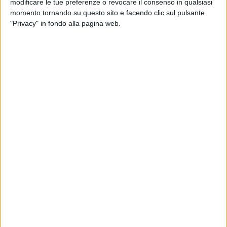
modificare le tue preferenze o revocare il consenso in qualsiasi
esperti alle famiglie e agli appassionati – di correre e
momento tornando su questo sito e facendo clic sul pulsante
divertirsi insieme.
"Privacy" in fondo alla pagina web.
«È una splendida iniziativa
– ha dichiarato Massimiliano
Dileo, presente per una saluto agli atleti alla partenza –
vedere una maratona di 42 km nel Sud Italia è un evento più
unico che raro».
Tutti in corsa con la "Volkswagen Barletta Marathon" e
98 FOTO
"Half Marathon" 2026