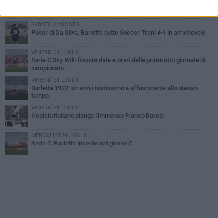
Addio a mister Marchioro. L'uomo del Barletta in B
SABATO 1 AGOSTO
Poker di Da Silva, Barletta batte Soccer Trani 4-1 in amichevole
VENERDÌ 31 LUGLIO
Serie C Sky Wifi: fissate date e orari delle prime otto giornate di
campionato.
VENERDÌ 31 LUGLIO
Barletta 1922: un avvio tostissimo e affascinante allo stesso
tempo
VENERDÌ 31 LUGLIO
Il calcio italiano piange l'immenso Franco Baresi
MERCOLEDÌ 29 LUGLIO
Serie C, Barletta inserito nel girone C