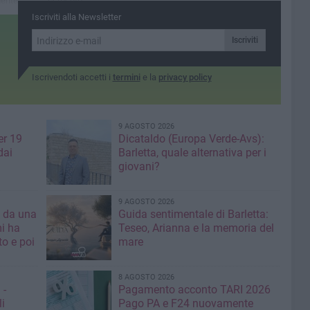
mente
 Paese,
Iscriviti alla Newsletter
ende
Iscriviti
Iscrivendoti accetti i
termini
e la
privacy policy
9 AGOSTO 2026
er 19
Dicataldo (Europa Verde-Avs):
dai
Barletta, quale alternativa per i
giovani?
9 AGOSTO 2026
a da una
Guida sentimentale di Barletta:
mi ha
Teseo, Arianna e la memoria del
mare
8 AGOSTO 2026
 -
Pagamento acconto TARI 2026
li
Pago PA e F24 nuovamente