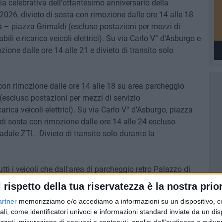
ia celebrativa dell'ottantesimo anniversario della
026, divieto di sosta con rimozione dalle ore 14 alle 18
à – piazza Grimaldi (escluso postazioni per mezzi di
li e ricarica veicoli elettrici). Su via Carlo V° d'Asburgo e
ione dalle ore 14 alle 21 e divieto di transito solo
con rimozione dalle ore 14 alle 18 su area parcheggio
(escluso postazioni per mezzi di servizio
rica veicoli elettrici). Su via Carlo V° d'Asburgo, piazza
di sosta con rimozione dalle ore 14 alle 24 escluso
tradale ZTL. Divieto di transito solo durante la
r tutti i veicoli che dall'area di parcheggio retro Palazzo di
gere il Castello secondo il seguente percorso: corsi
l rispetto della tua riservatezza è la nostra prior
rso V. Emanuele – via Cavour), via Cavour, via Carlo V°
artner
memorizziamo e/o accediamo a informazioni su un dispositivo, c
ali, come identificatori univoci e informazioni standard inviate da un di