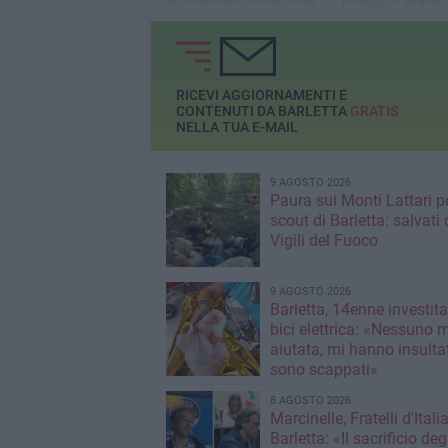
di Dibenedetto Automotive
noleggio è ampia
diffuso nel nostro
non solo tra le azi
RICEVI AGGIORNAMENTI E
CONTENUTI DA BARLETTA
GRATIS
NELLA TUA E-MAIL
9 AGOSTO 2026
Paura sui Monti Lattari p
scout di Barletta: salvati 
Vigili del Fuoco
9 AGOSTO 2026
Barletta, 14enne investit
bici elettrica: «Nessuno 
aiutata, mi hanno insultato e poi
sono scappati»
8 AGOSTO 2026
Marcinelle, Fratelli d'Italia
Barletta: «Il sacrificio deg