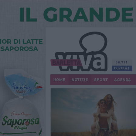
68.713
FANPAGE
HOME
NOTIZIE
SPORT
AGENDA