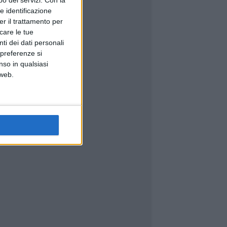
o dei servizi.
Con la
e identificazione
er il trattamento per
icare le tue
ti dei dati personali
 preferenze si
nso in qualsiasi
 web.