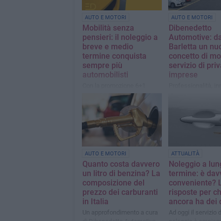
AUTO E MOTORI
AUTO E MOTORI
Mobilità senza
Dibenedetto
pensieri: il noleggio a
Automotive: d
breve e medio
Barletta un nu
termine conquista
concetto di mob
sempre più
servizio di priv
automobilisti
imprese
Con la promozione 6+1
Professionalità, i
noleggi un'auto per 6 giorni e
e assistenza compl
il 7° giorno è gratuito
modello vincente d
Dibenedetto Autom
AUTO E MOTORI
ATTUALITÀ
Quanto costa davvero
Noleggio a lun
un litro di benzina? La
termine: è dav
composizione del
conveniente? 
prezzo dei carburanti
risposte per ch
in Italia
ancora ha dei 
Un approfondimento a cura
Ad oggi il servizio d