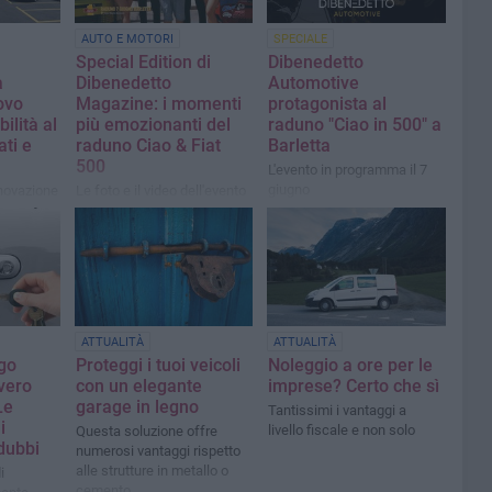
AUTO E MOTORI
SPECIALE
Special Edition di
Dibenedetto
a
Dibenedetto
Automotive
ovo
Magazine: i momenti
protagonista al
ilità al
più emozionanti del
raduno "Ciao in 500" a
ati e
raduno Ciao & Fiat
Barletta
500
L'evento in programma il 7
giugno
nnovazione
Le foto e il video dell'evento
eta: il
del 7 giugno
i
otive
ATTUALITÀ
ATTUALITÀ
go
Proteggi i tuoi veicoli
Noleggio a ore per le
vero
con un elegante
imprese? Certo che sì
Le
garage in legno
Tantissimi i vantaggi a
i
livello fiscale e non solo
Questa soluzione offre
dubbi
numerosi vantaggi rispetto
alle strutture in metallo o
i
cemento