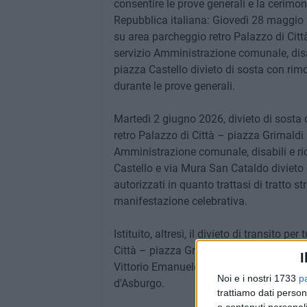
consentire le prove generali e la cerimon
Repubblica italiana: Giovedì 28 maggio 2
su area parcheggio retro Palazzo di Citt
servizio Amministrazione comunale, disabi
piazza Castello divieto di sosta con rimoz
durante le prove generali.
Martedì 2 giugno 2026, divieto di sosta 
retro Palazzo di Città – piazza Grimaldi 
Amministrazione comunale, disabili e rica
Castello e via Mura San Cataldo divieto 
autorizzati in quanto trattasi di tratto s
manifestazione celebrativa.
Istituito, altresì, il divieto di transito pe
Città – piazza Grimaldi dovranno raggiun
I
Vittorio Emanuele e Garibaldi (tratto co
Noi e i nostri 1733
p
d'Asburgo.
trattiamo dati person