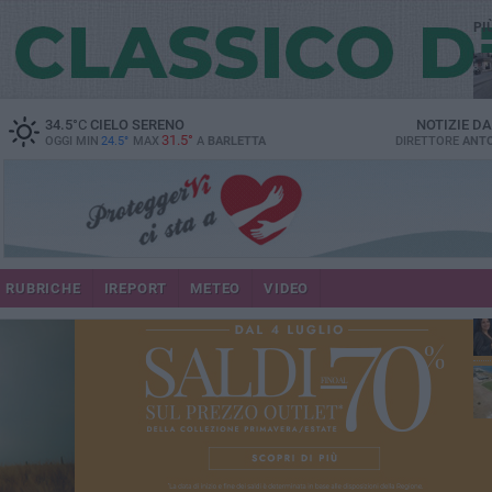
PI
34.5
°C
CIELO SERENO
NOTIZIE D
31.5°
OGGI MIN
24.5°
MAX
A
BARLETTA
DIRETTORE
ANTO
se
RUBRICHE
IREPORT
METEO
VIDEO