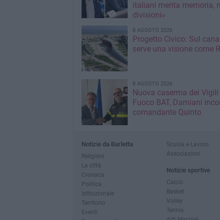
italiani merita memoria, 
divisioni»
8 AGOSTO 2026
Progetto Civico: Sul cana
serve una visione come R
8 AGOSTO 2026
Nuova caserma dei Vigili
Fuoco BAT, Damiani incon
comandante Quinto
Notizie da Barletta
Scuola e Lavoro
Associazioni
Religioni
La città
Notizie sportive
Cronaca
Calcio
Politica
Basket
Istituzionale
Volley
Territorio
Tennis
Eventi
Arti Marziali