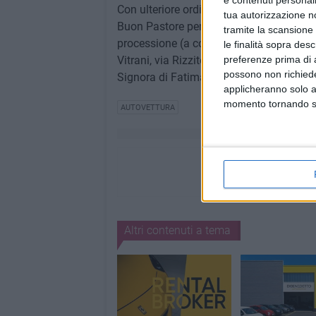
e contenuti personali
Con ulteriore ordinanza dell'Ufficio Traf
tua autorizzazione no
Buon Pastore per il giorno: Domenica 31
tramite la scansione 
processione (a conclusione S. Messa prev
le finalità sopra des
Vitrani, via Rizzitelli, via del Risorgim
preferenze prima di 
possono non richieder
Signora di Fatima, infine, divieto di sost
applicheranno solo a
momento tornando su 
AUTOVETTURA
Altri contenuti a tema