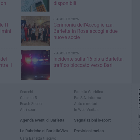
non
disponibili
8 AGOSTO 2026
le H
Cerimonia dell'Accoglienza,
imini
Barletta in Rosa accoglie due
nuove socie
7 AGOSTO 2026
 del
Incidente sulla 16 bis a Barletta,
tra il
traffico bloccato verso Bari
Scacchi
Barletta Giuridica
Calcio a 5
Bar.S.A. informa
Beach Soccer
Auto e motori
Altri sport
In Web Veritas
I
Agenda eventi di Barletta
Segnalazioni iReport
R
B
Le Rubriche di BarlettaViva
Previsioni meteo
i
Cara Barletta ti scrivo