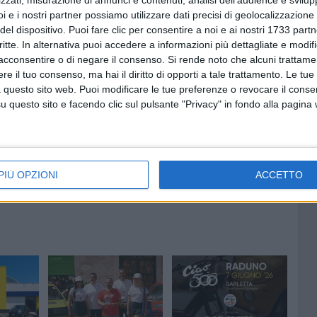
zzati, misurazione di annunci e contenuti, analisi dell'audience e svilupp
fico, in occasione di una celebrazione religiosa della chiesa
i e i nostri partner possiamo utilizzare dati precisi di geolocalizzazione 
 maggio 2026, disposto divieto di transito solo durante
del dispositivo. Puoi fare clic per consentire a noi e ai nostri 1733 partn
ista alle ore 19) in Largo Nostra Signora di Fatima, via
critte. In alternativa puoi accedere a informazioni più dettagliate e modif
ento e via Medaglie d'Oro c/o chiesa. Su Largo Nostra
acconsentire o di negare il consenso.
Si rende noto che alcuni trattamen
e il tuo consenso, ma hai il diritto di opporti a tale trattamento. Le tue
a con rimozione dalle ore 16 alle 20.
 questo sito web. Puoi modificare le tue preferenze o revocare il conse
questo sito e facendo clic sul pulsante "Privacy" in fondo alla pagina
PIÙ OPZIONI
ACCETTO