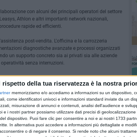
ollaborazione con alcuni dei principali operatori del settore
 Leasys, Athlon e altri importanti network nazionali,
 procedure rapide ed efficienti.
'assistenza post-vendita. L'officina e la carrozzeria
mentazioni diagnostiche avanzate e processi organizzati
endo un supporto concreto sia ai privati sia alle aziende
operatività senza interruzioni.
 soltanto uno slogan, ma una filosofia aziendale che si
l rispetto della tua riservatezza è la nostra prior
l cliente, basato su fiducia, trasparenza e qualità del
a Dibenedetto Automotive di diventare un punto di
artner
memorizziamo e/o accediamo a informazioni su un dispositivo, c
di Barletta e dell'intera provincia BAT.
ali, come identificatori univoci e informazioni standard inviate da un di
zzati, misurazione di annunci e contenuti, analisi dell'audience e svilupp
i e i nostri partner possiamo utilizzare dati precisi di geolocalizzazione 
a investire in innovazione, digitalizzazione e formazione
del dispositivo. Puoi fare clic per consentire a noi e ai nostri 1733 partn
soluzioni sempre più efficienti e sostenibili, mantenendo al
critte. In alternativa puoi accedere a informazioni più dettagliate e modif
imprese.
acconsentire o di negare il consenso.
Si rende noto che alcuni trattamen