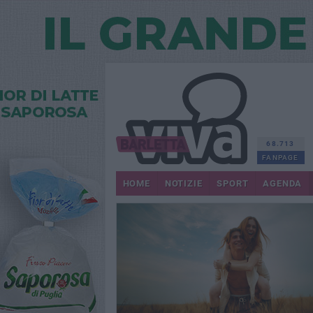
68.713
FANPAGE
HOME
NOTIZIE
SPORT
AGENDA