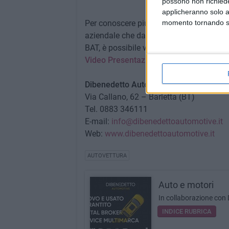
possono non richieder
applicheranno solo a
Per conoscere più da vicino la realtà Dibe
momento tornando su 
aziendale che da anni rappresenta un punt
BAT, è possibile visionare il video istitu
Video Presentazione Dibenedetto Auto
Dibenedetto Automotive
Via Callano, 62 – Barletta (BT)
Tel. 0883 346111
E-mail:
info@dibenedettoautomotive.it
Web:
www.dibenedettoautomotive.it
AUTOVETTURA
Auto e motori
In collaborazione con
INDICE RUBRICA