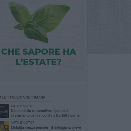
Ù LETTI QUESTA SETTIMANA
AUTO E MOTORI
Dibenedetto Automotive: il punto di
riferimento della mobilità a Barletta come
Arval Premium Center
AUTO E MOTORI
Mobilità senza pensieri: il noleggio a breve