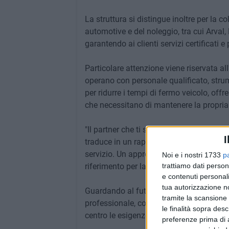
La struttura si distingue inoltre per la c
automotive e del noleggio, tra cui Arval,
garantendo ai clienti servizi certificati e
Particolare attenzione viene riservata all
operano con personale qualificato, stru
per ridurre i tempi di fermo veicolo, offr
che necessitano di mantenere la propria 
"Il partner che ti segue nel tempo" non è
I
traduce in un rapporto continuativo con i
servizio. Un approccio che ha permesso 
Noi e i nostri 1733
p
riferimento per la mobilità nel territorio 
trattiamo dati person
e contenuti personali
tua autorizzazione no
Guardando al futuro, l'azienda continua 
tramite la scansione 
professionale, con l'obiettivo di offrire 
le finalità sopra des
centro le esigenze delle persone e delle 
preferenze prima di 