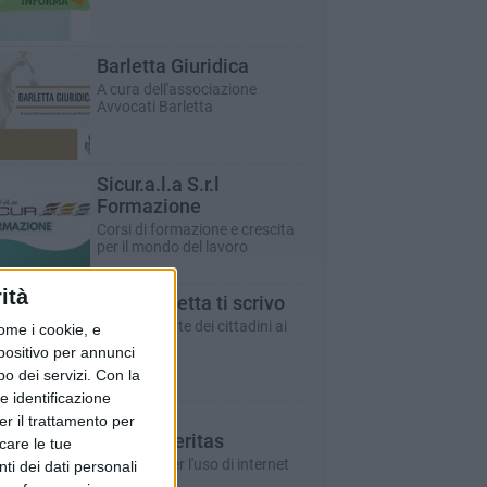
Barletta Giuridica
A cura dell'associazione
Avvocati Barletta
Sicur.a.l.a S.r.l
Formazione
Corsi di formazione e crescita
per il mondo del lavoro
ità
Cara Barletta ti scrivo
Lettere aperte dei cittadini ai
ome i cookie, e
cittadini
spositivo per annunci
o dei servizi.
Con la
e identificazione
er il trattamento per
IDA VINELLA
In Web Veritas
icare le tue
Istruzioni per l'uso di internet
ti dei dati personali