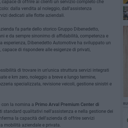
 capace di offrire ai clienti un servizio completo che
olo: dalla vendita al noleggio, dall'assistenza
izi dedicati alle flotte aziendali.
'azienda fa parte dello storico Gruppo Dibenedetto,
anni e da sempre sinonimo di affidabilità, competenza e
esta esperienza, Dibenedetto Automotive ha sviluppato un
capace di rispondere alle esigenze di privati,
ssibilità di trovare in un'unica struttura servizi integrati
sate e km zero, noleggio a breve e lungo termine,
ria specializzata, revisione veicoli, gestione sinistri e
o con la nomina a
Primo Arval Premium Center di
RU
ti standard qualitativi nell'assistenza e nella gestione dei
ferma la capacità dell'azienda di offrire servizi
la mobilità aziendale e privata.