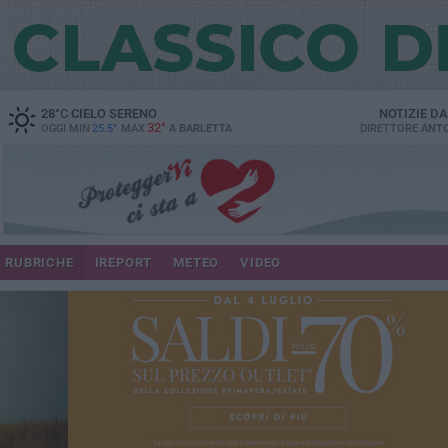
28
°C
CIELO SERENO
NOTIZIE D
32°
OGGI MIN
25.5°
MAX
A
BARLETTA
DIRETTORE
ANTO
RUBRICHE
IREPORT
METEO
VIDEO