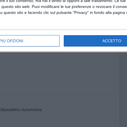
e il tuo consenso, ma hai il diritto di opporti a tale trattamento. Le tue
 questo sito web. Puoi modificare le tue preferenze o revocare il conse
nedetto Automotive, i servizi offerti e la filosofia
questo sito e facendo clic sul pulsante "Privacy" in fondo alla pagina
o di riferimento per la mobilità a Barletta e nel territorio
zionale realizzato dall'azienda.
motive
PIÙ OPZIONI
ACCETTO
 Dibenedetto Automotive