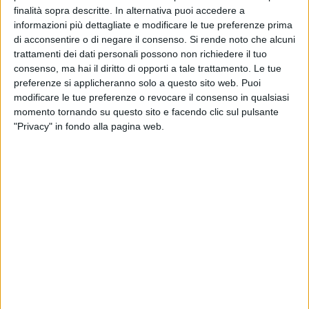
sottoscrivono il disciplinare
finalità sopra descritte. In alternativa puoi accedere a
informazioni più dettagliate e modificare le tue preferenze prima
BARLETTA - 15 FEBBRAIO 2013
di acconsentire o di negare il consenso.
Si rende noto che alcuni
Gran galà dello sport 2013, la nota chiarificatrice di
trattamenti dei dati personali possono non richiedere il tuo
Barlettalife
consenso, ma hai il diritto di opporti a tale trattamento. Le tue
preferenze si applicheranno solo a questo sito web. Puoi
BARLETTA - 15 FEBBRAIO 2013
modificare le tue preferenze o revocare il consenso in qualsiasi
Ingroia a Barletta: «La nostra è l’unica
proposta di sinistra»
momento tornando su questo sito e facendo clic sul pulsante
"Privacy" in fondo alla pagina web.
BARLETTA - 15 FEBBRAIO 2013
Fattura da 1 milione di euro della Bar.S.A.,
assoluzione piena ma "falsità ideologica"
BARLETTA - 15 FEBBRAIO 2013
“Prestito sociale”, prima proposta di Stella
Mele
BARLETTA - 15 FEBBRAIO 2013
Galà dello Sport 2013, c’è ma non si vede