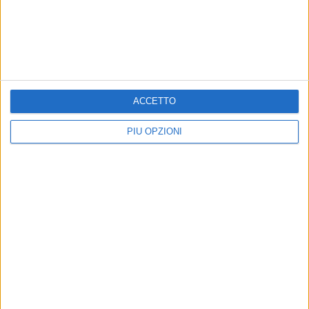
La Disfida e le promesse disattese, protesta
davanti a Palazzo di Città
Precedente
1
2
...
1509
1510
1511
1512
1513
...
Successiva
ACCETTO
PIÙ OPZIONI