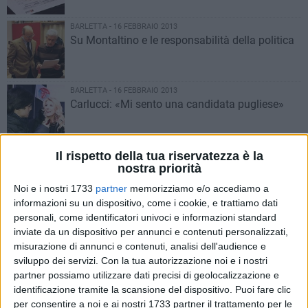
BARLETTA - 16 FEBBRAIO 2013
Su Montaltino e le responsabilità della politica
BARLETTA - 16 FEBBRAIO 2013
Carlucci: «Mi sento una candidata pugliese»
Il rispetto della tua riservatezza è la
BARLETTA - 16 FEBBRAIO 2013
Elettrosmog: istruzioni per l’uso
nostra priorità
Noi e i nostri 1733
partner
memorizziamo e/o accediamo a
informazioni su un dispositivo, come i cookie, e trattiamo dati
personali, come identificatori univoci e informazioni standard
BARLETTA - 16 FEBBRAIO 2013
Antonio, mi porti a vedere Barbara D’Urso a
inviate da un dispositivo per annunci e contenuti personalizzati,
Mediaset?
misurazione di annunci e contenuti, analisi dell'audience e
sviluppo dei servizi.
Con la tua autorizzazione noi e i nostri
partner possiamo utilizzare dati precisi di geolocalizzazione e
BARLETTA - 16 FEBBRAIO 2013
identificazione tramite la scansione del dispositivo. Puoi fare clic
Ciappetta-Camaggi: regione e provincia
per consentire a noi e ai nostri 1733 partner il trattamento per le