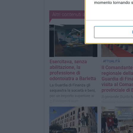
momento tornando su 
Altri contenuti a tema
Esercitava, senza
ATTUALITÀ
abilitazione, la
Il Comandante
professione di
regionale dell
odontoiatra a Barletta
Guardia di Fin
visita al Coma
La Guardia di Finanza gli
provinciale di 
sequestra la società e beni,
per un importo superiore ai
Il generale Guido 
2,7 milioni di euro
Geremia ha incontra
personale e fatto i
sulle principali atti