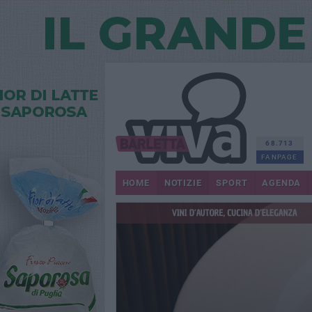
68.713
FANPAGE
HOME
NOTIZIE
SPORT
AGENDA