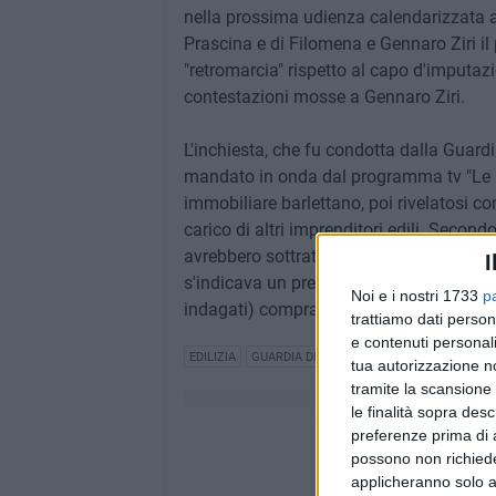
nella prossima udienza calendarizzata a
Prascina e di Filomena e Gennaro Ziri il
"retromarcia" rispetto al capo d'imputazi
contestazioni mosse a Gennaro Ziri.
L'inchiesta, che fu condotta dalla Guardi
mandato in onda dal programma tv "Le I
immobiliare barlettano, poi rivelatosi co
carico di altri imprenditori edili. Secondo
avrebbero sottratto milioni di euro ad imp
I
s'indicava un prezzo di alienazione infe
Noi e i nostri 1733
p
indagati) compratori.
trattiamo dati person
e contenuti personali
EDILIZIA
GUARDIA DI FINANZA
EVASIONE FISCALE
tua autorizzazione no
tramite la scansione 
le finalità sopra des
preferenze prima di 
possono non richieder
applicheranno solo a