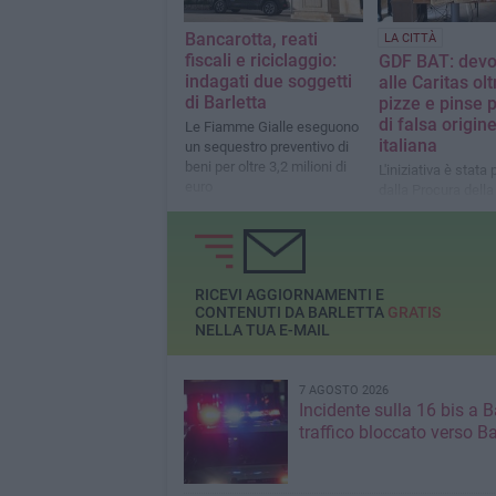
Bancarotta, reati
LA CITTÀ
fiscali e riciclaggio:
GDF BAT: devo
indagati due soggetti
alle Caritas ol
di Barletta
pizze e pinse 
di falsa origin
Le Fiamme Gialle eseguono
italiana
un sequestro preventivo di
beni per oltre 3,2 milioni di
L'iniziativa è stat
euro
dalla Procura della
Repubblica di Tran
RICEVI AGGIORNAMENTI E
CONTENUTI DA BARLETTA
GRATIS
NELLA TUA E-MAIL
7 AGOSTO 2026
Incidente sulla 16 bis a Ba
traffico bloccato verso Ba