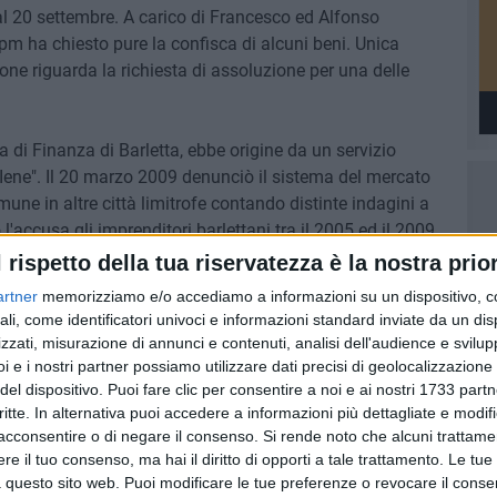
l 20 settembre. A carico di Francesco ed Alfonso
 pm ha chiesto pure la confisca di alcuni beni. Unica
one riguarda la richiesta di assoluzione per una delle
a di Finanza di Barletta, ebbe origine da un servizio
ene". Il 20 marzo 2009 denunciò il sistema del mercato
mune in altre città limitrofe contando distinte indagini a
 l'accusa gli imprenditori barlettani tra il 2005 ed il 2009
osizione fiscale grazie al fatto che nei rogiti notarili
l rispetto della tua riservatezza è la nostra prior
riore rispetto a quello effettivamente pagato dai (non
artner
memorizziamo e/o accediamo a informazioni su un dispositivo, c
ali, come identificatori univoci e informazioni standard inviate da un di
zzati, misurazione di annunci e contenuti, analisi dell'audience e svilupp
i e i nostri partner possiamo utilizzare dati precisi di geolocalizzazione 
del dispositivo. Puoi fare clic per consentire a noi e ai nostri 1733 partn
critte. In alternativa puoi accedere a informazioni più dettagliate e modif
acconsentire o di negare il consenso.
Si rende noto che alcuni trattamen
e il tuo consenso, ma hai il diritto di opporti a tale trattamento. Le tue
 questo sito web. Puoi modificare le tue preferenze o revocare il conse