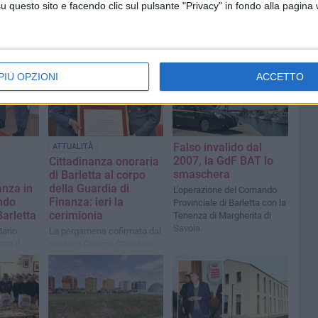
questo sito e facendo clic sul pulsante "Privacy" in fondo alla pagina
PIÙ OPZIONI
ACCETTO
Falso invalido dal
ATTUALITÀ
2007, la GdF BAT lo
Cittadinanza onoraria
smaschera
a
di Barletta al corpo
anza in
della Guardia di
L'operazione del Comando
ndo
Finanza: ieri la
Provinciale di Barletta con la
Barletta
cerimionia
Tenenza di Margherita di
Savoia
Mario
La pergamena cofirmata dal
to il
sindaco Cosimo Cannito e
l punto
dal presidente del consiglio
vità
comunale Marcello Lanotte
è stata consegnata al
Colonnello Andrea Di Cagno