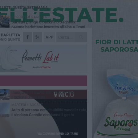
Ù LETTI QUESTA SETTIMANA
MERCOLEDÌ 5 AGOSTO
Barletta piange Gioacchino Dagnello:
64enne barlettano investito all'alba a Trani
A
BARLETTA
GIOVEDÌ 6 AGOSTO
APP
Il ricordo di "Cecco", il benzinaio col
NIO QUINTO
sorriso: «Contava i giorni che lo
paravano dalla pensione»
MERCOLEDÌ 5 AGOSTO
Jova Summer Party, giovedì mattina
sopralluogo nell'area dell'evento
DOMENICA 2 AGOSTO
Beni confiscati alla mafia. Nasce il servizio
di Co-housing
VENERDÌ 31 LUGLIO
Inaugurato il nuovo parcheggio nella
stazione di Barletta
MARTEDÌ 4 AGOSTO
Auto di persona con disabilità vandalizzata,
il sindaco Cannito condanna il gesto