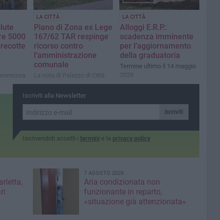
LA CITTÀ
LA CITTÀ
lute
Piano di Zona ex Lege
Alloggi E.R.P.:
tre 5000
167/62 TAR respinge
scadenza imminente
precotte
ricorso contro
per l’aggiornamento
e
l’amministrazione
della graduatoria
comunale
Termine ultimo il 14 maggio
2026
a promossa
La nota di Palazzo di Città
i
Iscriviti alla Newsletter
Iscriviti
Iscrivendoti accetti i
termini
e la
privacy policy
7 AGOSTO 2026
rletta,
Aria condizionata non
ri
funzionante in reparto,
«situazione già attenzionata»