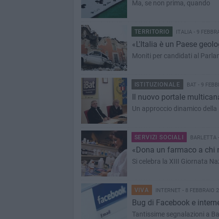
Ma, se non prima, quando
TERRITORIO
ITALIA - 9 FEBBR
«L'Italia è un Paese geol
Moniti per candidati al Parl
ISTITUZIONALE
BAT - 9 FEBB
Il nuovo portale multican
Un approccio dinamico della p
SERVIZI SOCIALI
BARLETTA -
«Dona un farmaco a chi 
Si celebra la XIII Giornata N
VIVA
INTERNET - 8 FEBBRAIO 
Bug di Facebook e interne
Tantissime segnalazioni a Bar