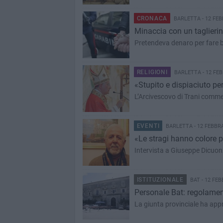
CRONACA
BARLETTA - 12 FEB
Minaccia con un taglierin
Pretendeva denaro per fare 
RELIGIONI
BARLETTA - 12 FEB
«Stupito e dispiaciuto pe
L’Arcivescovo di Trani comme
EVENTI
BARLETTA - 12 FEBBR
«Le stragi hanno colore p
Intervista a Giuseppe Dicuon
ISTITUZIONALE
BAT - 12 FEB
Personale Bat: regolament
La giunta provinciale ha app