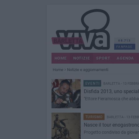
68.713
FANPAGE
HOME
NOTIZIE
SPORT
AGENDA
Home
Notizie e aggiornamenti
EVENTI
BARLETTA - 13 FEBBR
Disfida 2013, uno speciale
"Ettore Fieramosca che abbat
TURISMO
BARLETTA - 13 FEBB
Nasce il tour enogastron
Progetto condiviso da giovani