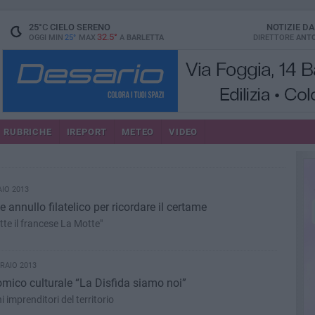
25
°C
CIELO SERENO
NOTIZIE D
32.5°
OGGI MIN
25°
MAX
A
BARLETTA
DIRETTORE
ANTO
RUBRICHE
IREPORT
METEO
VIDEO
AIO 2013
 annullo filatelico per ricordare il certame
te il francese La Motte"
RAIO 2013
omico culturale “La Disfida siamo noi”
 imprenditori del territorio