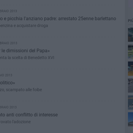
BRAIO 2013
o e picchia l'anziano padre: arrestato 25enne barlettano
PI
benzina e acquistare droga
BRAIO 2013
r le dimissioni del Papa»
nta la scelta di Benedetto XVI
AIO 2013
olitico»
zo, scampato alle foibe
BRAIO 2013
ta
o anti conflitto di interesse
rovato l'adozione