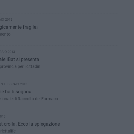
AIO 2013
ogicamente fragile»
amento
RAIO 2013
ale iBat si presenta
rovincia per i cittadini
 9 FEBBRAIO 2013
ne ha bisogno»
azionale di Raccolta del Farmaco
2013
t crolla. Ecco la spiegazione
lettalife