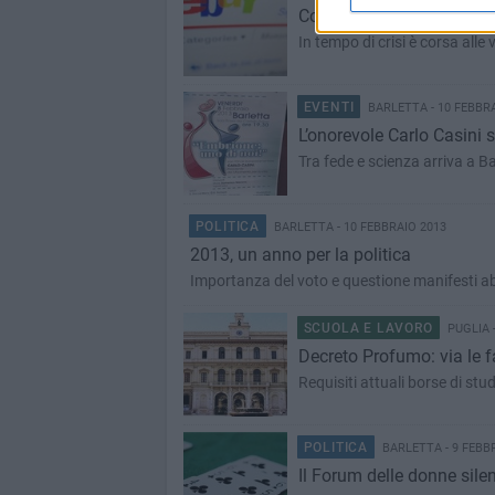
Come far di tutto un peg
In tempo di crisi è corsa alle 
EVENTI
BARLETTA - 10 FEBBR
L’onorevole Carlo Casini 
Tra fede e scienza arriva a Ba
POLITICA
BARLETTA - 10 FEBBRAIO 2013
2013, un anno per la politica
Importanza del voto e questione manifesti ab
SCUOLA E LAVORO
PUGLIA -
Decreto Profumo: via le fa
Requisiti attuali borse di s
POLITICA
BARLETTA - 9 FEBB
Il Forum delle donne sile