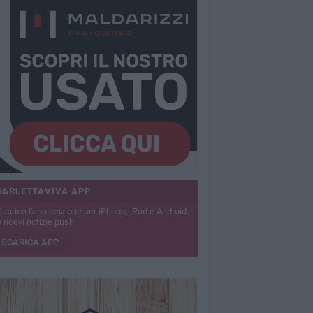
BARLETTAVIVA APP
Scarica l'applicazione per iPhone, iPad e Android
 ricevi notizie push
SCARICA APP