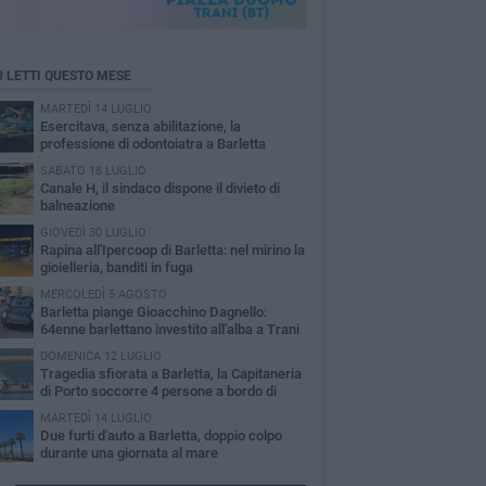
Ù LETTI QUESTO MESE
MARTEDÌ 14 LUGLIO
Esercitava, senza abilitazione, la
professione di odontoiatra a Barletta
SABATO 18 LUGLIO
Canale H, il sindaco dispone il divieto di
balneazione
GIOVEDÌ 30 LUGLIO
Rapina all'Ipercoop di Barletta: nel mirino la
gioielleria, banditi in fuga
MERCOLEDÌ 5 AGOSTO
Barletta piange Gioacchino Dagnello:
64enne barlettano investito all'alba a Trani
DOMENICA 12 LUGLIO
Tragedia sfiorata a Barletta, la Capitaneria
di Porto soccorre 4 persone a bordo di
vole Sup
MARTEDÌ 14 LUGLIO
Due furti d'auto a Barletta, doppio colpo
durante una giornata al mare