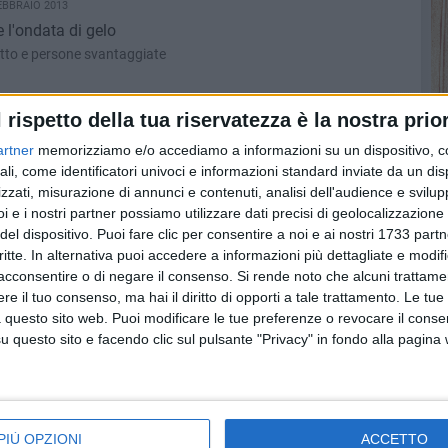
EBBRAIO 2013
 l'ondata di gelo
tto e persone svantaggiate
RAIO 2013
l rispetto della tua riservatezza è la nostra prior
ti a Barletta
artner
memorizziamo e/o accediamo a informazioni su un dispositivo, c
, spegnete l’illuminazione pubblica
ali, come identificatori univoci e informazioni standard inviate da un di
zzati, misurazione di annunci e contenuti, analisi dell'audience e svilupp
i e i nostri partner possiamo utilizzare dati precisi di geolocalizzazione 
BRAIO 2013
del dispositivo. Puoi fare clic per consentire a noi e ai nostri 1733 partn
il sostegno dei Club Laura Puppato
critte. In alternativa puoi accedere a informazioni più dettagliate e modif
i Mastromauro e Servodio
acconsentire o di negare il consenso.
Si rende noto che alcuni trattamen
e il tuo consenso, ma hai il diritto di opporti a tale trattamento. Le tue
 questo sito web. Puoi modificare le tue preferenze o revocare il conse
BRAIO 2013
questo sito e facendo clic sul pulsante "Privacy" in fondo alla pagina
o alle elezioni amministrative
o Damiani
RAIO 2013
PIÙ OPZIONI
ACCETTO