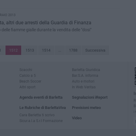
RAIO 2013
a, altri due arresti della Guardia di Finanza
delle fiamme gialle durante la vendita delle "dosi"
1
1512
1513
1514
...
1788
Successiva
Scacchi
Barletta Giuridica
Calcio a 5
Bar.S.A. informa
Beach Soccer
Auto e motori
Altri sport
In Web Veritas
I
Agenda eventi di Barletta
Segnalazioni iReport
R
B
Le Rubriche di BarlettaViva
Previsioni meteo
i
Cara Barletta ti scrivo
Video
Sicur.a.l.a S.r.l Formazione