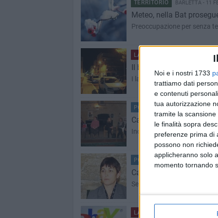
TERRITORIO
BARLETTA - 11 F
Meteo, nella Bat prosegue
Preoccupazione per senza te
LA CITTÀ
BARLETTA - 11 FEBB
I
Il buio e i ladri sono allea
Noi e i nostri 1733
p
I ladri vanno lasciati in pace
trattiamo dati person
e contenuti personali
tua autorizzazione no
POLITICA
BARLETTA - 11 FEB
tramite la scansione 
Campagna elettorale Pd: 
le finalità sopra des
Incontro con le parlamentar
preferenze prima di 
possono non richieder
applicheranno solo a
POLITICA
BARLETTA - 10 FEB
momento tornando su 
Campese candidata sindac
Secondo nome ufficiale, dop
LA CITTÀ
BARLETTA - 10 FEBB