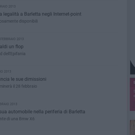
RAIO 2013
legalità a Barletta negli Internet-point
rosamente disponibili
 FEBBRAIO 2013
ldi un flop
d dell'Epifania
IO 2013
cia le sue dimissioni
rminerà il 28 febbraio
e
BRAIO 2013
sua automobile nella periferia di Barletta
ente di una Bmw X6