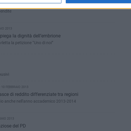
no
vendite
AIO 2013
spiega la dignità dell’embrione
rletta la petizione “Uno di noi”
usivi
 10 FEBBRAIO 2013
sce di reddito differenziate tra regioni
tudio anche nell'anno accademico 2013-2014
RAIO 2013
nziose del PD