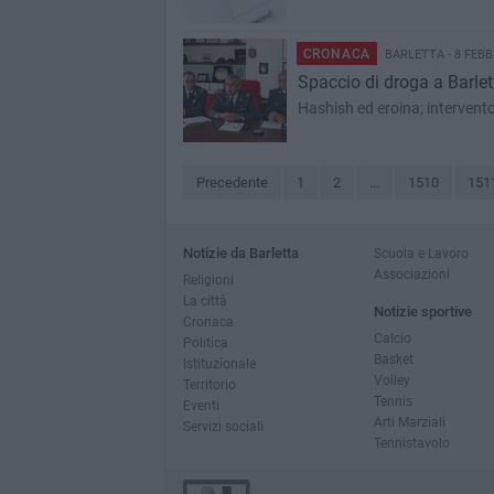
CRONACA
BARLETTA - 8 FEBB
Spaccio di droga a Barlett
Hashish ed eroina; intervento 
Precedente
1
2
...
1510
151
Notizie da Barletta
Scuola e Lavoro
Associazioni
Religioni
La città
Notizie sportive
Cronaca
Calcio
Politica
Basket
Istituzionale
Volley
Territorio
Tennis
Eventi
Arti Marziali
Servizi sociali
Tennistavolo