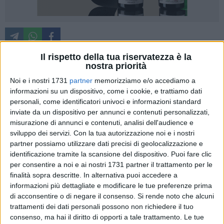
Il rispetto della tua riservatezza è la
nostra priorità
Continua la storia riguardo ai casi di assenteismo dal posto
Noi e i nostri 1731
partner
memorizziamo e/o accediamo a
di lavoro di alcuni dipendenti della Asl di Barletta. In questi
informazioni su un dispositivo, come i cookie, e trattiamo dati
giorni sono stati notificati i provvedimenti del Direttore
personali, come identificatori univoci e informazioni standard
Generale della Asl/BT, dott. Giovanni Gorgoni, prevedendo
inviate da un dispositivo per annunci e contenuti personalizzati,
misurazione di annunci e contenuti, analisi dell'audience e
anche quattro licenziamenti, dopo le immagini registrate da
sviluppo dei servizi.
Con la tua autorizzazione noi e i nostri
"Striscia la notizia". Oggi pubblichiamo una lettera aperta di
partner possiamo utilizzare dati precisi di geolocalizzazione e
numerosi colleghi dei Servizi Territoriali DSS N.4 Barletta
identificazione tramite la scansione del dispositivo. Puoi fare clic
ASL BT, al Direttore Generale in merito ai provvedimenti
per consentire a noi e ai nostri 1731 partner il trattamento per le
adottati.
finalità sopra descritte. In alternativa puoi accedere a
informazioni più dettagliate e modificare le tue preferenze prima
«In data 04/06/2013 sono state pubblicate le delibere aventi
di acconsentire o di negare il consenso.
Si rende noto che alcuni
trattamenti dei dati personali possono non richiedere il tuo
ad oggetto i provvedimenti disciplinari avverso i dipendenti
consenso, ma hai il diritto di opporti a tale trattamento. Le tue
di questa ASL, attori inconsapevoli della trasmissione "