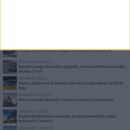
PIÙ LETTI QUESTA SETTIMANA
VENERDÌ 31 LUGLIO
Inaugurato il nuovo parcheggio nella stazione di Barletta
MERCOLEDÌ 5 AGOSTO
Barletta piange Gioacchino Dagnello: 64enne barlettano investito
all'alba a Trani
GIOVEDÌ 30 LUGLIO
Rapina all'Ipercoop di Barletta: nel mirino la gioielleria, banditi in
fuga
DOMENICA 2 AGOSTO
Beni confiscati alla mafia. Nasce il servizio di Co-housing
VENERDÌ 31 LUGLIO
Divieto di balneazione revocato, tornano balneabili le acque
antistanti il Canale H
MERCOLEDÌ 5 AGOSTO