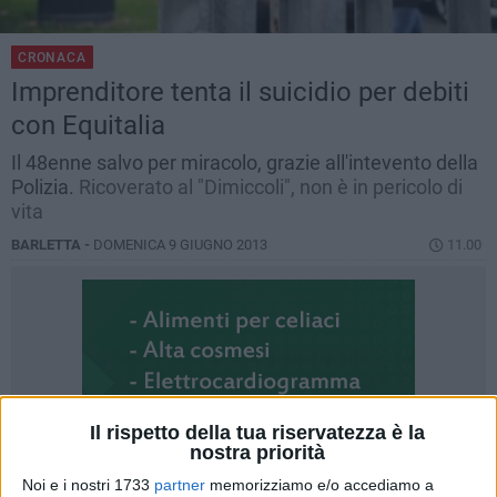
CRONACA
Imprenditore tenta il suicidio per debiti
con Equitalia
Il 48enne salvo per miracolo, grazie all'intevento della
Polizia.
Ricoverato al "Dimiccoli", non è in pericolo di
vita
BARLETTA -
DOMENICA 9 GIUGNO 2013
11.00
Il rispetto della tua riservatezza è la
nostra priorità
Noi e i nostri 1733
partner
memorizziamo e/o accediamo a