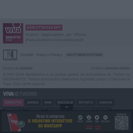
BARLETTAVIVA APP
Scarica l'applicazione per iPhone,
iPad e Android e ricevi notizie push
Contatti
Policy e Privacy
GOCITY NEWS PLATFORM
Notizie da
Barletta
Direttore
Antonio Quinto
© 2001-2026 BarlettaViva è un portale gestito da InnovaNews srl. Partita iva
08059640725. Testata giornalistica telematica registrata presso il Tribunale di
Trani. Tutti i diritti riservati.
BARLETTA
ANDRIA
BARI
BISCEGLIE
BITONTO
CANOSA
CERIGNOLA
CORATO
GIOVINAZZO
MARGHERITA DI SAVOIA
MINERVINO
MODUGNO
MOLFETTA
PUGLIA
RUVO
SAN FERDINANDO
SPINAZZOLA
TERLIZZI
TRANI
TRINITAPOLI