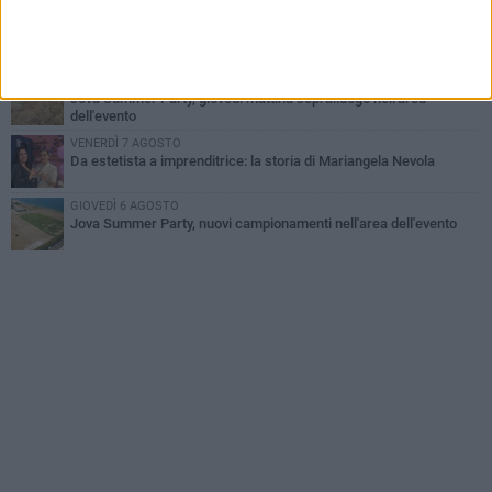
VENERDÌ 7 AGOSTO
Incidente sulla 16 bis a Barletta, traffico bloccato verso Bari
MERCOLEDÌ 5 AGOSTO
Jova Summer Party, giovedì mattina sopralluogo nell'area
dell'evento
VENERDÌ 7 AGOSTO
Da estetista a imprenditrice: la storia di Mariangela Nevola
GIOVEDÌ 6 AGOSTO
Jova Summer Party, nuovi campionamenti nell'area dell'evento