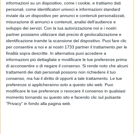
informazioni su un dispositivo, come i cookie, e trattiamo dati
personali, come identificatori univoci e informazioni standard
inviate da un dispositivo per annunci e contenuti personalizzati,
misurazione di annunci e contenuti, analisi dell'audience e
sviluppo dei servizi.
Con la tua autorizzazione noi e i nostri
partner possiamo utilizzare dati precisi di geolocalizzazione e
identificazione tramite la scansione del dispositivo. Puoi fare clic
per consentire a noi e ai nostri 1733 partner il trattamento per le
Un imprenditore metalmeccanico barlettano, di 48 anni, ha
finalità sopra descritte. In alternativa puoi accedere a
tentato ieri di togliersi la vita. Il movente del drammatico
informazioni più dettagliate e modificare le tue preferenze prima
di acconsentire o di negare il consenso.
Si rende noto che alcuni
gesto: debiti intorno ai 20mila euro, contratti con Equitalia.
trattamenti dei dati personali possono non richiedere il tuo
consenso, ma hai il diritto di opporti a tale trattamento. Le tue
L'uomo aveva effettuato una chiamata al 113 per
preferenze si applicheranno solo a questo sito web. Puoi
annunciare il drammatico atto che stava per compiere. La
modificare le tue preferenze o revocare il consenso in qualsiasi
Polizia è riuscita a risalire al luogo di provenienza della
momento tornando su questo sito e facendo clic sul pulsante
chiamata. Quando i poliziotti, hanno fatto irruzione nel suo
"Privacy" in fondo alla pagina web.
appartamento, era già cianotico in volto perché stava
tentando di suicidarsi, stringendo al collo una catenina: è
vivo per miracolo.