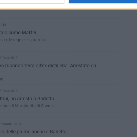
bò la libertà degli incanti nell'assegnazione dei servizi
2013
taio come Maffei
ia: le regole e la parola
BRAIO 2013
a rubando ferro all'ex distilleria. Arrestato dai
ne
BRAIO 2013
ltrui, un arresto a Barletta
46enne di Margherita di Savoia
EBBRAIO 2013
llo delle palme anche a Barletta