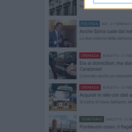
Per la Procura tranese non tur
POLITICA
BAT - 21 FEBBRAIO 
Anche Spina cade dal no
Le due colonne della democraz
CRONACA
BARLETTA - 21 FEB
Era ai domiciliari, ma stav
Carabinieri
Coinvolto anche un minoren
CRONACA
BARLETTA - 21 FEB
Acquisti in rete con dati a
Si tratta di Ivano Settanni, 
TERRITORIO
BARLETTA - 21 F
Punteruolo rosso: il flage