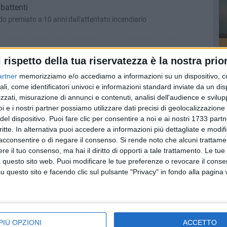
 battenti
do premiato a 10 anni dall'attentato incendiario
BRAIO 2013
l rispetto della tua riservatezza è la nostra prior
chi sa parli»
trafile, la badante uccisa lo scorso marzo
artner
memorizziamo e/o accediamo a informazioni su un dispositivo, c
ali, come identificatori univoci e informazioni standard inviate da un di
zzati, misurazione di annunci e contenuti, analisi dell'audience e svilupp
RAIO 2013
i e i nostri partner possiamo utilizzare dati precisi di geolocalizzazione 
le nuove plance per manifesti restano vuote
del dispositivo. Puoi fare clic per consentire a noi e ai nostri 1733 partn
iazione Civica di Andria
critte. In alternativa puoi accedere a informazioni più dettagliate e modif
acconsentire o di negare il consenso.
Si rende noto che alcuni trattamen
e il tuo consenso, ma hai il diritto di opporti a tale trattamento. Le tue
 FEBBRAIO 2013
 questo sito web. Puoi modificare le tue preferenze o revocare il conse
%, nel 2012, i crediti alle imprese della Bat
questo sito e facendo clic sul pulsante "Privacy" in fondo alla pagina
1,950 miliardi di €; l'8% dei prestiti in Puglia
BRAIO 2013
PIÙ OPZIONI
ACCETTO
tte Rue: assolta l'ex dirigente comunale Santa Scommegna