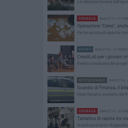
La relazione tecnica dell'agr
CRONACA
BARLETTA - 21 FEB
Operazione "Ceres", anche 
Per lui accusa di spaccio co
EVENTI
BARLETTA - 21 FEBBR
CreatiLab per i giovani imp
Evento conclusivo del progett
ISTITUZIONALE
BARLETTA - 
Guardia di Finanza, il bila
Reati fiscali in aumento del 
CRONACA
BARLETTA - 20 FEB
Tentativo di rapina tra v
Si sottrae al furto rifugiando