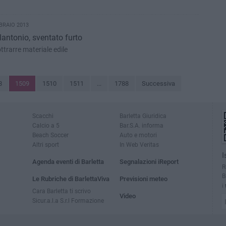
BRAIO 2013
antonio, sventato furto
ttrarre materiale edile
8
1509
1510
1511
...
1788
Successiva
Scacchi
Barletta Giuridica
Calcio a 5
Bar.S.A. informa
Beach Soccer
Auto e motori
Altri sport
In Web Veritas
I
Agenda eventi di Barletta
Segnalazioni iReport
R
B
Le Rubriche di BarlettaViva
Previsioni meteo
i
Cara Barletta ti scrivo
Video
Sicur.a.l.a S.r.l Formazione