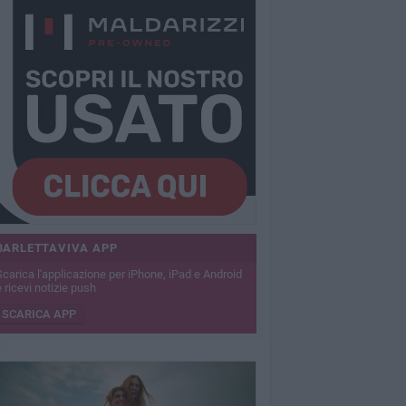
BARLETTAVIVA APP
Scarica l'applicazione per iPhone, iPad e Android
 ricevi notizie push
SCARICA APP