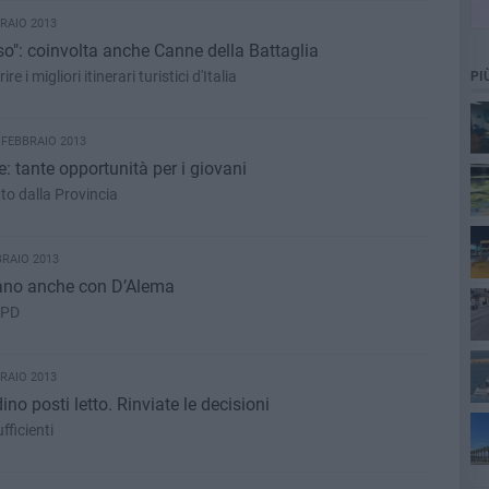
RAIO 2013
o": coinvolta anche Canne della Battaglia
e i migliori itinerari turistici d'Italia
PI
 FEBBRAIO 2013
 tante opportunità per i giovani
tto dalla Provincia
BRAIO 2013
ttano anche con D’Alema
 PD
RAIO 2013
ino posti letto. Rinviate le decisioni
ta
fficienti