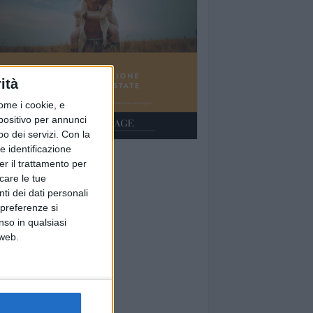
ità
ome i cookie, e
spositivo per annunci
o dei servizi.
Con la
e identificazione
er il trattamento per
icare le tue
ti dei dati personali
 preferenze si
nso in qualsiasi
 web.