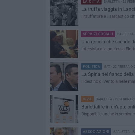
LA CITTÀ
BARLETTA - 23 FEBB
La truffa viaggia in Lanc
Il truffatore e il sarcastico c
SERVIZI SOCIALI
BARLETTA -
Una goccia che scende da
Intervista alla poetessa Flor
POLITICA
BAT - 22 FEBBRAIO 
La Spina nel fianco della
Il destino di Ventola nelle man
VIVA
BARLETTA - 22 FEBBRAIO
Barlettalife in un'app: on
Disponibile anche in version
ASSOCIAZIONI
BARLETTA - 2