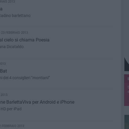
RAIO 2013
ia
ittadino barlettano
 23 FEBBRAIO 2013
l cielo si chiama Poesia
iana Dicataldo
2013
 Bat
i dei 4 consiglieri “montiani”
e
 2013
line BarlettaViva per Android e iPhone
e HD per iPad
2 FEBBRAIO 2013