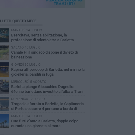
Ù LETTI QUESTO MESE
MARTEDÌ 14 LUGLIO
Esercitava, senza abilitazione, la
professione di odontoiatra a Barletta
SABATO 18 LUGLIO
Canale H, il sindaco dispone il divieto di
balneazione
GIOVEDÌ 30 LUGLIO
Rapina all'Ipercoop di Barletta: nel mirino la
gioielleria, banditi in fuga
MERCOLEDÌ 5 AGOSTO
Barletta piange Gioacchino Dagnello:
64enne barlettano investito all'alba a Trani
DOMENICA 12 LUGLIO
Tragedia sfiorata a Barletta, la Capitaneria
di Porto soccorre 4 persone a bordo di
vole Sup
MARTEDÌ 14 LUGLIO
Due furti d'auto a Barletta, doppio colpo
durante una giornata al mare