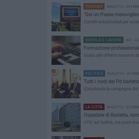
TURISMO
BARLETTA - 24 FEBB
"Sei un Paese meraviglios
Cartelli autostradali per scoprir
SCUOLA E LAVORO
BAT - 24
Formazione professionale:
Guida alle offerte messe in a
POLITICA
BARLETTA - 23 FEB
Tutti i nodi del Pd barle
(Dis)chiude la campagna del
LA CITTÀ
BARLETTA - 23 FEBB
Ospedale di Barletta, riord
UTIC ad Andria, ma posti insu