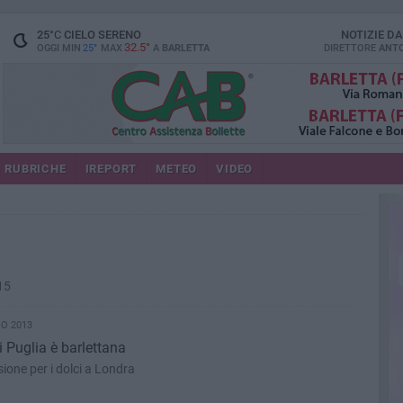
25
°C
CIELO SERENO
NOTIZIE D
32.5°
OGGI MIN
25°
MAX
A
BARLETTA
DIRETTORE
ANTO
RUBRICHE
IREPORT
METEO
VIDEO
 15
IO 2013
 Puglia è barlettana
ione per i dolci a Londra