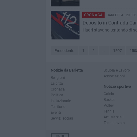
CRONACA
BARLETTA - 20 FEB
Deposito in Contrada Carl
I ladri stavano tentando di so
Precedente
1
2
...
1507
150
Notizie da Barletta
Scuola e Lavoro
Associazioni
Religioni
La città
Notizie sportive
Cronaca
Calcio
Politica
Basket
Istituzionale
Volley
Territorio
Tennis
Eventi
Arti Marziali
Servizi sociali
Tennistavolo