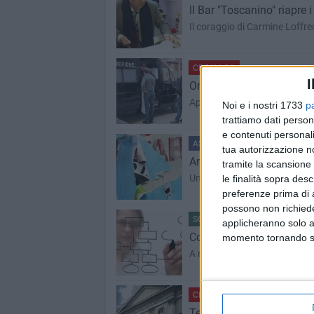
Il Bar "Toscanino" riapre i
Il coraggio di Carmine Loffre
CRONACA
BARLETTA - 22 FEB
I
Omicidio di via Brescia, «
Appello del legale di Maria S
Noi e i nostri 1733
p
trattiamo dati person
e contenuti personali
ASSOCIAZIONI
BAT - 22 FEBB
tua autorizzazione no
Arrivano le elezioni, ma 
tramite la scansione 
Un intervento di Libera Assoc
le finalità sopra des
preferenze prima di 
possono non richieder
SCUOLA E LAVORO
BAT - 22
applicheranno solo a
Confartigianato: giù del 5
momento tornando su 
A novembre scorso: crediti per 
CRONACA
BARLETTA - 21 FEB
Teatro Curci e R.T.I. Se