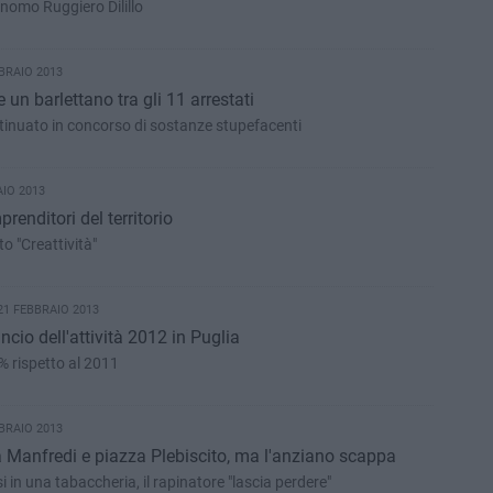
onomo Ruggiero Dilillo
BRAIO 2013
un barlettano tra gli 11 arrestati
ntinuato in concorso di sostanze stupefacenti
AIO 2013
renditori del territorio
o "Creattività"
21 FEBBRAIO 2013
ncio dell'attività 2012 in Puglia
9% rispetto al 2011
BRAIO 2013
ia Manfredi e piazza Plebiscito, ma l'anziano scappa
si in una tabaccheria, il rapinatore "lascia perdere"