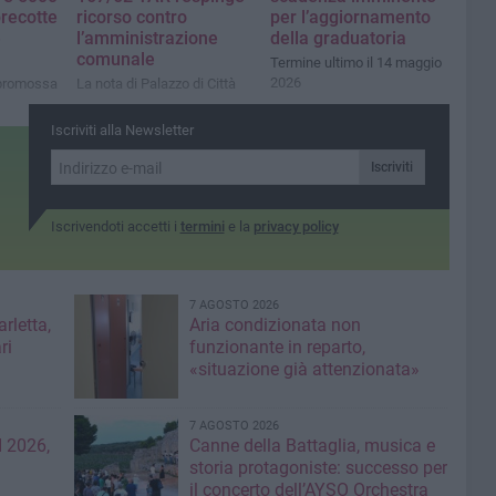
precotte
ricorso contro
per l’aggiornamento
e
l’amministrazione
della graduatoria
comunale
Termine ultimo il 14 maggio
2026
a promossa
La nota di Palazzo di Città
i
Iscriviti alla Newsletter
Iscriviti
Iscrivendoti accetti i
termini
e la
privacy policy
7 AGOSTO 2026
rletta,
Aria condizionata non
ri
funzionante in reparto,
«situazione già attenzionata»
7 AGOSTO 2026
 2026,
Canne della Battaglia, musica e
storia protagoniste: successo per
il concerto dell’AYSO Orchestra