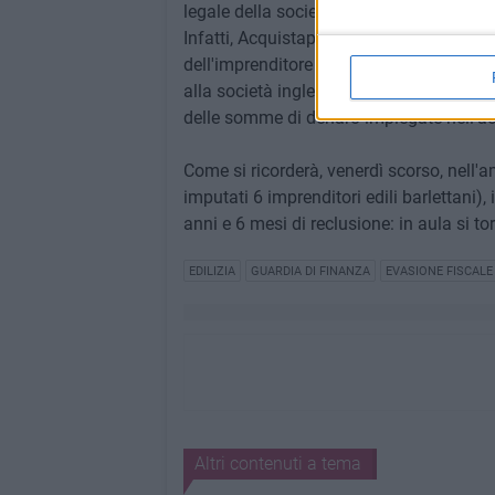
legale della società londinese dovrà rispon
Infatti, Acquistapace compiva operazioni
dell'imprenditore barlettano con un nuo
alla società inglese da lui costituita, os
delle somme di denaro impiegate nell'acq
Come si ricorderà, venerdì scorso, nell'
imputati 6 imprenditori edili barlettani
anni e 6 mesi di reclusione: in aula si to
EDILIZIA
GUARDIA DI FINANZA
EVASIONE FISCALE
Altri contenuti a tema