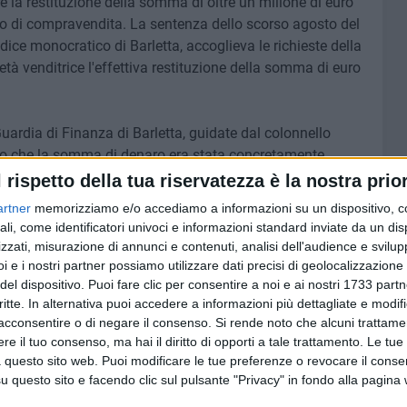
re la restituzione della somma di oltre un milione di euro
o di compravendita. La sentenza dello scorso agosto del
udice monocratico di Barletta, accoglieva le richieste della
tà venditrice l'effettiva restituzione della somma di euro
uardia di Finanza di Barletta, guidate dal colonnello
to che la somma di denaro era stata concretamente
all'imprenditore edile, effettivo acquirente del panfilo, che
l rispetto della tua riservatezza è la nostra prior
spetto al reddito dichiarato dallo stesso imprenditore nei
artner
memorizziamo e/o accediamo a informazioni su un dispositivo, c
 per le Indagini preliminari presso il Tribunale di Trani,
ali, come identificatori univoci e informazioni standard inviate da un di
a della Repubblica, ha disposto il sequestro preventivo
zzati, misurazione di annunci e contenuti, analisi dell'audience e svilupp
ex art. 12 sexies D.L. n.306/92 e art 321, comma 2 C.p.p.)
i e i nostri partner possiamo utilizzare dati precisi di geolocalizzazione 
del dispositivo. Puoi fare clic per consentire a noi e ai nostri 1733 partn
ta (ex art. 3 D.Lgs. 74/2000). Ma all'atto del sequestro i
critte. In alternativa puoi accedere a informazioni più dettagliate e modif
omma ben inferiore sui conti correnti bancari riconducibili
acconsentire o di negare il consenso.
Si rende noto che alcuni trattamen
e il tuo consenso, ma hai il diritto di opporti a tale trattamento. Le tue
 questo sito web. Puoi modificare le tue preferenze o revocare il conse
pondere del reato di trasferimento fraudolento di valori di
questo sito e facendo clic sul pulsante "Privacy" in fondo alla pagina
convertito nella Legge n.356/92 invece il rappresentante