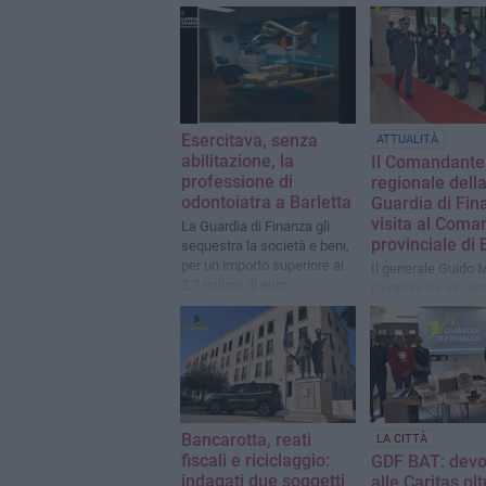
Esercitava, senza
ATTUALITÀ
abilitazione, la
Il Comandante
professione di
regionale dell
odontoiatra a Barletta
Guardia di Fin
visita al Coma
La Guardia di Finanza gli
provinciale di 
sequestra la società e beni,
per un importo superiore ai
Il generale Guido 
2,7 milioni di euro
Geremia ha incontra
personale e fatto i
sulle principali atti
Bancarotta, reati
LA CITTÀ
fiscali e riciclaggio:
GDF BAT: devo
indagati due soggetti
alle Caritas ol