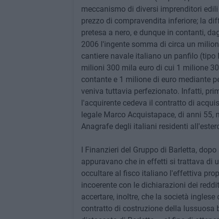
meccanismo di diversi imprenditori edili
prezzo di compravendita inferiore; la dif
pretesa a nero, e dunque in contanti, dagl
2006 l'ingente somma di circa un milion
cantiere navale italiano un panfilo (tipo
milioni 300 mila euro di cui 1 milione 3
contante e 1 milione di euro mediante p
veniva tuttavia perfezionato. Infatti, pr
l'acquirente cedeva il contratto di acqu
legale Marco Acquistapace, di anni 55, na
Anagrafe degli italiani residenti all'ester
I Finanzieri del Gruppo di Barletta, dopo 
appuravano che in effetti si trattava di
occultare al fisco italiano l'effettiva pr
incoerente con le dichiarazioni dei reddi
accertare, inoltre, che la società inglese
contratto di costruzione della lussuosa b