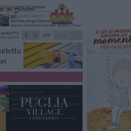
Ù LETTI QUESTA SETTIMANA
MERCOLEDÌ 5 AGOSTO
Barletta piange Gioacchino Dagnello:
64enne barlettano investito all'alba a Trani
A
BARLETTA
GIOVEDÌ 6 AGOSTO
APP
Il ricordo di "Cecco", il benzinaio col
NIO QUINTO
sorriso: «Contava i giorni che lo
paravano dalla pensione»
MERCOLEDÌ 5 AGOSTO
Jova Summer Party, giovedì mattina
sopralluogo nell'area dell'evento
DOMENICA 2 AGOSTO
Beni confiscati alla mafia. Nasce il servizio
di Co-housing
VENERDÌ 7 AGOSTO
Incidente sulla 16 bis a Barletta, traffico
bloccato verso Bari
GIOVEDÌ 6 AGOSTO
Jova Summer Party, nuovi campionamenti
nell'area dell'evento