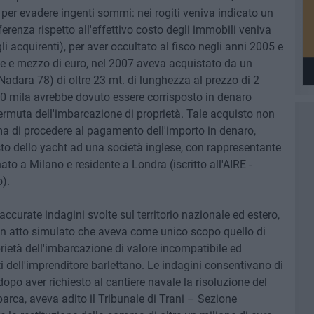
 per evadere ingenti sommi: nei rogiti veniva indicato un
ferenza rispetto all'effettivo costo degli immobili veniva
i acquirenti), per aver occultato al fisco negli anni 2005 e
e e mezzo di euro, nel 2007 aveva acquistato da un
 Nadara 78) di oltre 23 mt. di lunghezza al prezzo di 2
00 mila avrebbe dovuto essere corrisposto in denaro
ermuta dell'imbarcazione di proprietà. Tale acquisto non
ima di procedere al pagamento dell'importo in denaro,
isto dello yacht ad una società inglese, con rappresentante
to a Milano e residente a Londra (iscritto all'AIRE -
o).
accurate indagini svolte sul territorio nazionale ed estero,
 un atto simulato che aveva come unico scopo quello di
oprietà dell'imbarcazione di valore incompatibile ed
ti dell'imprenditore barlettano. Le indagini consentivano di
 dopo aver richiesto al cantiere navale la risoluzione del
arca, aveva adito il Tribunale di Trani – Sezione