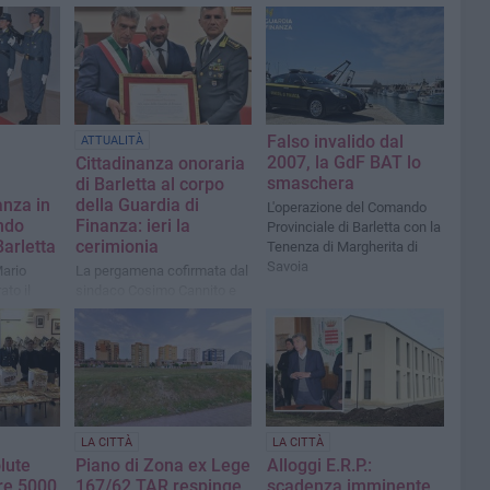
Falso invalido dal
ATTUALITÀ
2007, la GdF BAT lo
Cittadinanza onoraria
smaschera
a
di Barletta al corpo
anza in
della Guardia di
L'operazione del Comando
ndo
Finanza: ieri la
Provinciale di Barletta con la
Barletta
cerimionia
Tenenza di Margherita di
Savoia
Mario
La pergamena cofirmata dal
to il
sindaco Cosimo Cannito e
l punto
dal presidente del consiglio
vità
comunale Marcello Lanotte
è stata consegnata al
Colonnello Andrea Di Cagno
LA CITTÀ
LA CITTÀ
lute
Piano di Zona ex Lege
Alloggi E.R.P.:
tre 5000
167/62 TAR respinge
scadenza imminente