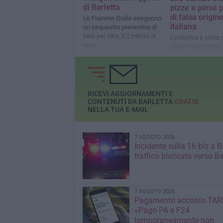
di Barletta
pizze e pinse 
di falsa origin
Le Fiamme Gialle eseguono
italiana
un sequestro preventivo di
beni per oltre 3,2 milioni di
L'iniziativa è stat
euro
dalla Procura della
Repubblica di Tran
RICEVI AGGIORNAMENTI E
CONTENUTI DA BARLETTA
GRATIS
NELLA TUA E-MAIL
7 AGOSTO 2026
Incidente sulla 16 bis a Ba
traffico bloccato verso Ba
7 AGOSTO 2026
Pagamento acconto TARI
«Pago PA e F24
temporaneamente non