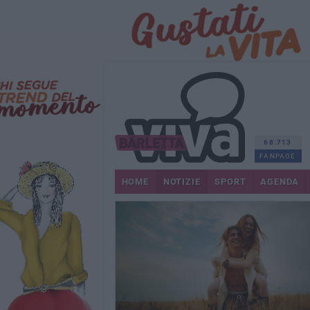
68.713
FANPAGE
HOME
NOTIZIE
SPORT
AGENDA