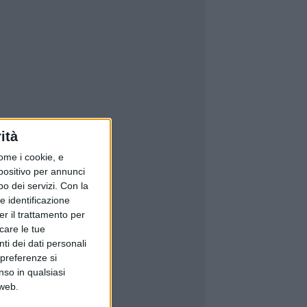
ità
ome i cookie, e
spositivo per annunci
o dei servizi.
Con la
e identificazione
er il trattamento per
icare le tue
ti dei dati personali
 preferenze si
nso in qualsiasi
 web.