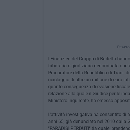
Powere
I Finanzieri del Gruppo di Barletta hann
tributaria e giudiziaria denominata opera
Procuratore della Repubblica di Trani, do
riciclaggio di oltre un milione di euro int
quanto conseguenza di evasione fiscale 
relazione alla quale il Giudice per le ind
Ministero inquirente, ha emesso apposit
L'attività investigativa ha consentito di 
anni 65, già denunciato nel 2010 dalla G
"PARADISI PERDUTI" (la quale, prendendo 