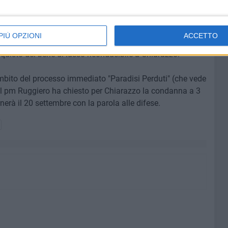
dere del reato di riciclaggio di cui all'art. 648 bis C.p..
 volte a sostituire denaro provento di evasione fiscale
vo bene (imbarcazione Nadara 78) intestato fittiziamente
PIÙ OPZIONI
ACCETTO
tacolando l'identificazione della provenienza delittuosa
uisto del bene di lusso riconducibile a Chiarazzo.
ambito del processo immediato "Paradisi Perduti" (che vede
), il pm Ruggiero ha chiesto per Chiarazzo la condanna a 3
rnerà il 20 settembre con la parola alle difese.