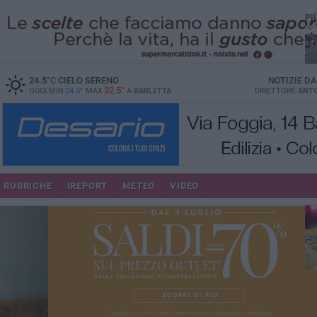
PI
24.5
°C
CIELO SERENO
NOTIZIE D
32.5°
OGGI MIN
24.5°
MAX
A
BARLETTA
DIRETTORE
ANTO
se
RUBRICHE
IREPORT
METEO
VIDEO