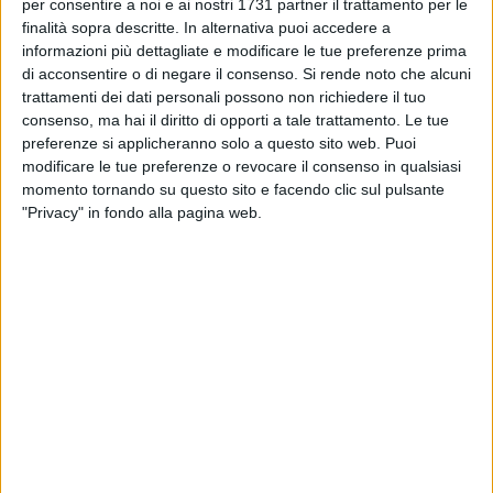
BARLETTA - 1 MAGGIO 2018
per consentire a noi e ai nostri 1731 partner il trattamento per le
Ex distilleria di Barletta, assegnati altri sei
finalità sopra descritte. In alternativa puoi accedere a
alloggi per anziani
informazioni più dettagliate e modificare le tue preferenze prima
di acconsentire o di negare il consenso.
Si rende noto che alcuni
trattamenti dei dati personali possono non richiedere il tuo
BARLETTA - 1 MAGGIO 2018
consenso, ma hai il diritto di opporti a tale trattamento. Le tue
Intitolato a San Giuseppe Marello il sottovia
preferenze si applicheranno solo a questo sito web. Puoi
della Madonna dello Sterpeto
modificare le tue preferenze o revocare il consenso in qualsiasi
momento tornando su questo sito e facendo clic sul pulsante
BARLETTA - 30 APRILE 2018
"Privacy" in fondo alla pagina web.
5
Sottovia Einaudi di Barletta, finalmente domani
la presentazione al pubblico
BARLETTA - 30 APRILE 2018
25 aprile a Barletta, la corona d'alloro finisce
nella spazzatura
BARLETTA - 30 APRILE 2018
1
Distribuzione buste differenziata, dal 2 maggio
sede unica Parco degli Ulivi