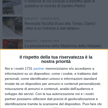
Il sottovia di via Einaudi a Barletta apre al
pubblico in ricordo di Sandro Pertini
BARLETTA - 1 MAGGIO 2018
Revocata facoltà d'uso alla Timac, Cianci:
«Non è un fulmine a ciel sereno»
BARLETTA - 1 MAGGIO 2018
1
La processione della Madonna dello Sterpeto
non passa dalla Timac
Il rispetto della tua riservatezza è la
nostra priorità
BARLETTA - 1 MAGGIO 2018
Il sottovia dello Sterpeto dedicato a San
Noi e i nostri 1731
partner
memorizziamo e/o accediamo a
Giuseppe Marello
informazioni su un dispositivo, come i cookie, e trattiamo dati
personali, come identificatori univoci e informazioni standard
inviate da un dispositivo per annunci e contenuti personalizzati,
BARLETTA - 1 MAGGIO 2018
misurazione di annunci e contenuti, analisi dell'audience e
Nuove strade intitolate a illustri cittadini di
sviluppo dei servizi.
Con la tua autorizzazione noi e i nostri
Barletta
partner possiamo utilizzare dati precisi di geolocalizzazione e
identificazione tramite la scansione del dispositivo. Puoi fare clic