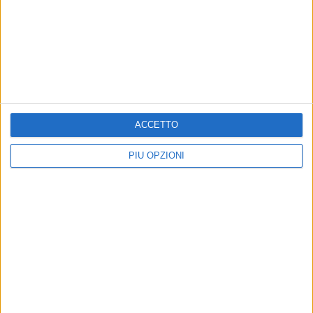
BARLETTA - 11 APRILE 2018
1
Cannito: «Tutelare il lavoro degli esercenti e il
valore del centro storico si può»
Precedente
1
2
...
221
222
223
224
225
ACCETTO
...
Successiva
PIÙ OPZIONI