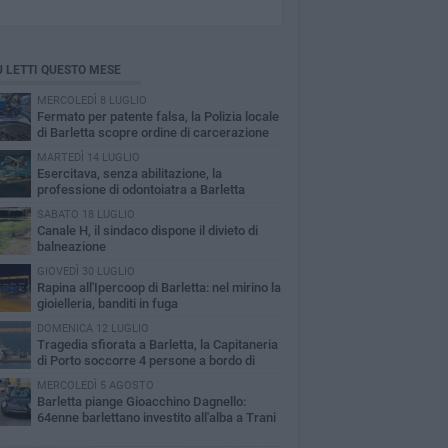
Ù LETTI QUESTO MESE
MERCOLEDÌ 8 LUGLIO
Fermato per patente falsa, la Polizia locale
di Barletta scopre ordine di carcerazione
MARTEDÌ 14 LUGLIO
Esercitava, senza abilitazione, la
professione di odontoiatra a Barletta
SABATO 18 LUGLIO
Canale H, il sindaco dispone il divieto di
balneazione
GIOVEDÌ 30 LUGLIO
Rapina all'Ipercoop di Barletta: nel mirino la
gioielleria, banditi in fuga
DOMENICA 12 LUGLIO
Tragedia sfiorata a Barletta, la Capitaneria
di Porto soccorre 4 persone a bordo di
vole Sup
MERCOLEDÌ 5 AGOSTO
Barletta piange Gioacchino Dagnello:
64enne barlettano investito all'alba a Trani