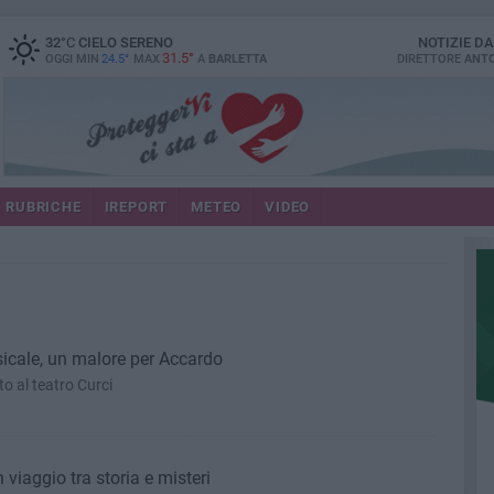
32
°C
CIELO SERENO
NOTIZIE D
31.5°
OGGI MIN
24.5°
MAX
A
BARLETTA
DIRETTORE
ANTO
RUBRICHE
IREPORT
METEO
VIDEO
icale, un malore per Accardo
to al teatro Curci
viaggio tra storia e misteri