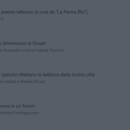
n premio letteraio (a cura de "La Penna Blu")
ro
on dimenticare la Shoah
 di poesie a cura di Valeria Traversi
pecchi riflettano la bellezza della nostra città
os replica a Renato Russo
amone in un forum
Stefania Prestigiacomo