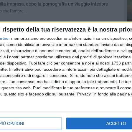
bella impresa, dopo la pornografia un viaggio interiore
 che l'amore...
l rispetto della tua riservatezza è la nostra prior
 della Fondazione De Nittis di Barletta
artner
memorizziamo e/o accediamo a informazioni su un dispositivo, c
 liberamente visitabile la quadreria
ali, come identificatori univoci e informazioni standard inviate da un di
zzati, misurazione di annunci e contenuti, analisi dell'audience e svilupp
i e i nostri partner possiamo utilizzare dati precisi di geolocalizzazione 
del dispositivo. Puoi fare clic per consentire a noi e ai nostri 1733 partn
ow a Barletta
critte. In alternativa puoi accedere a informazioni più dettagliate e modif
acconsentire o di negare il consenso.
Si rende noto che alcuni trattamen
e il tuo consenso, ma hai il diritto di opporti a tale trattamento. Le tue
 questo sito web. Puoi modificare le tue preferenze o revocare il conse
questo sito e facendo clic sul pulsante "Privacy" in fondo alla pagina
na al Curci
n tutto il mondo
PIÙ OPZIONI
ACCETTO
vo di Barletta con il dott. Antonio Rizzi
AMO di Puglia e Basilicata