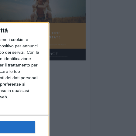
ità
ome i cookie, e
spositivo per annunci
o dei servizi.
Con la
e identificazione
er il trattamento per
icare le tue
ti dei dati personali
 preferenze si
nso in qualsiasi
 web.