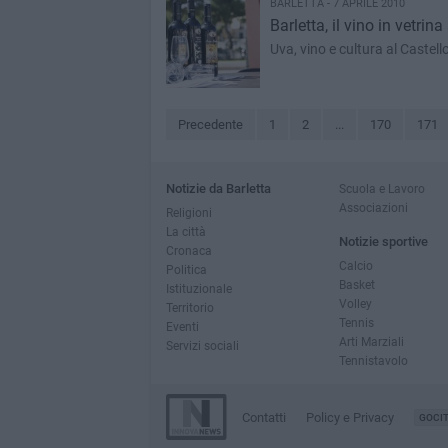
BARLETTA - 7 APRILE 2010
Barletta, il vino in vetrina
Uva, vino e cultura al Castell
Precedente
1
2
...
170
171
Notizie da Barletta
Scuola e Lavoro
Associazioni
Religioni
La città
Notizie sportive
Cronaca
Calcio
Politica
Basket
Istituzionale
Volley
Territorio
Tennis
Eventi
Arti Marziali
Servizi sociali
Tennistavolo
Contatti
Policy e Privacy
GOCI