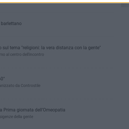
 barlettano
o sul tema "religioni: la vera distanza con la gente"
mo al centro dell'incontro
60°
anizzato da Controstile
la Prima giornata dell’Omeopatia
esigenze della gente