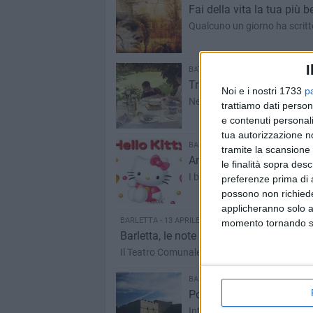
Fai della vita la tua più 
Qualcuno un giorno ha scritto
I
BAT - 15 APRILE 2010
Trani mostra la donazione
Noi e i nostri 1733
p
Nella settimana della cultura,
trattiamo dati person
e contenuti personali
tua autorizzazione no
BARLETTA - 14 APRILE 2010
tramite la scansione 
Annullato l'Hello Kitty Sh
le finalità sopra des
I biglietti saranno rimborsati
preferenze prima di 
possono non richieder
applicheranno solo a
BARLETTA - 13 APRILE 2010
momento tornando su 
Barletta, le note del Quartetto di Cremo
Il Teatro Comunale ospita il gruppo famoso i
BARLETTA - 12 APRILE 2010
Pomeriggio al Castello Sve
Intervista al Coordinatore FI