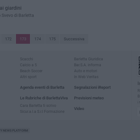
 ai giardini
o Svevo di Barletta
172
173
174
175
Successiva
Scacchi
Barletta Giuridica
Calcio a 5
Bar.S.A. informa
Beach Soccer
Auto e motori
Altri sport
In Web Veritas
I
Agenda eventi di Barletta
Segnalazioni iReport
R
B
Le Rubriche di BarlettaViva
Previsioni meteo
i
Cara Barletta ti scrivo
Video
Sicur.a.l.a S.r.l Formazione
TY NEWS PLATFORM