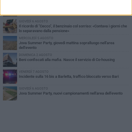
MERCOLEDÌ 5 AGOSTO
Barletta piange Gioacchino Dagnello: 64enne barlettano investito
all'alba a Trani
GIOVEDÌ 6 AGOSTO
Il ricordo di "Cecco", il benzinaio col sorriso: «Contava i giorni che
lo separavano dalla pensione»
MERCOLEDÌ 5 AGOSTO
Jova Summer Party, giovedì mattina sopralluogo nell'area
dell'evento
DOMENICA 2 AGOSTO
Beni confiscati alla mafia. Nasce il servizio di Co-housing
VENERDÌ 7 AGOSTO
Incidente sulla 16 bis a Barletta, traffico bloccato verso Bari
GIOVEDÌ 6 AGOSTO
Jova Summer Party, nuovi campionamenti nell'area dell'evento