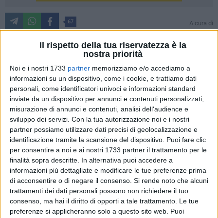
67
A cura di
ANNA DICORATO
Il rispetto della tua riservatezza è la
nostra priorità
Tra le vie piu antiche di Barletta, è tornato il
Vico degli Artisti
.
Noi e i nostri 1733
partner
memorizziamo e/o accediamo a
informazioni su un dispositivo, come i cookie, e trattiamo dati
Vico Torto, il 17 e 18 maggio si è colorato di arte,
personali, come identificatori univoci e informazioni standard
accoglienza e tradizione. Il terzo appuntamento
inviate da un dispositivo per annunci e contenuti personalizzati,
dell'iniziativa promossa da B&B Eraclio in collaborazione
misurazione di annunci e contenuti, analisi dell'audience e
con numerose associazioni locali e residenti del vicolo,
sviluppo dei servizi.
Con la tua autorizzazione noi e i nostri
quest'anno ha visto protagoniste
le donne e l'antico lavoro
partner possiamo utilizzare dati precisi di geolocalizzazione e
all'uncinetto.
identificazione tramite la scansione del dispositivo. Puoi fare clic
per consentire a noi e ai nostri 1733 partner il trattamento per le
finalità sopra descritte. In alternativa puoi accedere a
Coperte e decorazioni intrecciate da sapienti mani hanno
informazioni più dettagliate e modificare le tue preferenze prima
ornato balconi e stand, rendendo a stradina ancora più
di acconsentire o di negare il consenso.
Si rende noto che alcuni
pregna di tradizione e suggestione grazie all'associazione
trattamenti dei dati personali possono non richiedere il tuo
'My Darling' (della Prof.ssa Maria Rosaria Cavaliere, lavori
consenso, ma hai il diritto di opporti a tale trattamento. Le tue
all'uncinetto) e l'associazione del merletto a tombolo 'Un
preferenze si applicheranno solo a questo sito web. Puoi