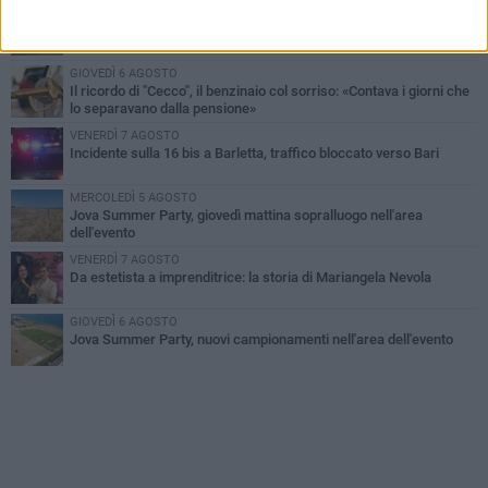
MERCOLEDÌ 5 AGOSTO
Barletta piange Gioacchino Dagnello: 64enne barlettano investito
all'alba a Trani
GIOVEDÌ 6 AGOSTO
Il ricordo di "Cecco", il benzinaio col sorriso: «Contava i giorni che
lo separavano dalla pensione»
VENERDÌ 7 AGOSTO
Incidente sulla 16 bis a Barletta, traffico bloccato verso Bari
MERCOLEDÌ 5 AGOSTO
Jova Summer Party, giovedì mattina sopralluogo nell'area
dell'evento
VENERDÌ 7 AGOSTO
Da estetista a imprenditrice: la storia di Mariangela Nevola
GIOVEDÌ 6 AGOSTO
Jova Summer Party, nuovi campionamenti nell'area dell'evento