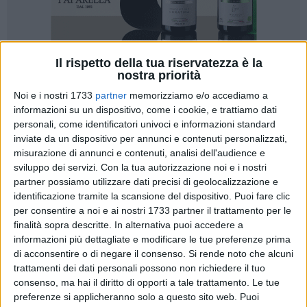
Il rispetto della tua riservatezza è la
179
nostra priorità
Noi e i nostri 1733
partner
memorizziamo e/o accediamo a
informazioni su un dispositivo, come i cookie, e trattiamo dati
"Vico degli artisti" sta per arrivare. Il 5-6 maggio, dalle ore 16
personali, come identificatori univoci e informazioni standard
inviate da un dispositivo per annunci e contenuti personalizzati,
alle ore 22, e domenica 7 maggio, dalle ore 9 alle ore 22, gli
misurazione di annunci e contenuti, analisi dell'audience e
artisti accoglieranno cittadini e turisti per dare il via ad un
sviluppo dei servizi.
Con la tua autorizzazione noi e i nostri
lungo weekend per riscoprire gli angoli meno conosciuti
partner possiamo utilizzare dati precisi di geolocalizzazione e
della città e molto spesso sconosciuti anche ai nostri
identificazione tramite la scansione del dispositivo. Puoi fare clic
concittadini, ripensandoli in maniera artistica avendo come
per consentire a noi e ai nostri 1733 partner il trattamento per le
fine la "Bellezza".
finalità sopra descritte. In alternativa puoi accedere a
informazioni più dettagliate e modificare le tue preferenze prima
di acconsentire o di negare il consenso.
Si rende noto che alcuni
Nella caratteristica Vico Torto, stradina del borgo San
trattamenti dei dati personali possono non richiedere il tuo
Giacomo, si ritroverà l'arte, l'artigianato, le antiche tradizioni
consenso, ma hai il diritto di opporti a tale trattamento. Le tue
della città. Un'invasione di arte che ridefinisce gli spazi
preferenze si applicheranno solo a questo sito web. Puoi
urbani senza privarli della loro specifica misura. La stradina