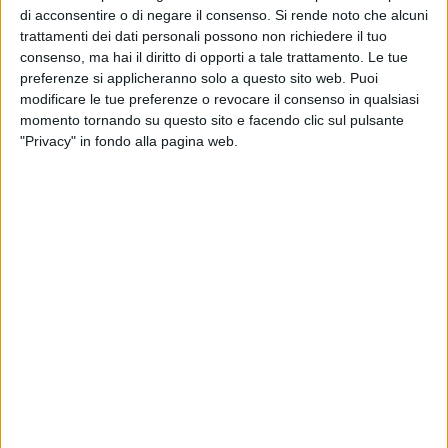
un pezzo della città. Il risultato è un tripudio di luci
di acconsentire o di negare il consenso.
Si rende noto che alcuni
scintillanti e addobbi originali che trasmettono calore e
trattamenti dei dati personali possono non richiedere il tuo
gioia.
consenso, ma hai il diritto di opporti a tale trattamento. Le tue
preferenze si applicheranno solo a questo sito web. Puoi
modificare le tue preferenze o revocare il consenso in qualsiasi
In un periodo in cui la connessione umana è più importante
momento tornando su questo sito e facendo clic sul pulsante
che mai, la stradina del centro storico si presenta come un
"Privacy" in fondo alla pagina web.
esempio luminoso di come le
piccole azioni di cittadini
responsabili possano trasformare un luogo comune in
qualcosa di straordinario,
con generosità e senza
demandare, come spesso accade, alla pubblica
amministrazione. La magia del Natale è viva e palpabile in
ogni decorazione, in ogni luce che risplende nell'oscurità
della notte.
La stradina del centro storico addobbata per Natale dai
residenti è un esempio straordinario di come la forza della
comunità possa creare un'atmosfera unica e
indimenticabile.
Che questa iniziativa ispiri altri quartieri a
seguire l'esempio,
portando gioia e calore nel cuore delle