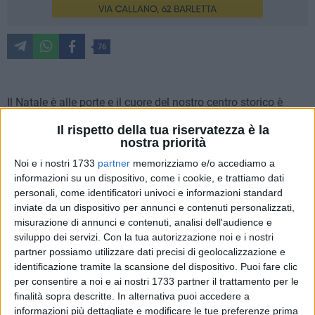
76
Il Natale è alle porte e il cuore del nostro centro storico è
pronto a brillare di luci e colori, grazie all'iniziativa di
Il rispetto della tua riservatezza è la
residenti ed esercenti di
vicoletto San Vitale, nelle vicinanze
nostra priorità
di via Carlo V,
che hanno unito le forze addobbando la loro
Noi e i nostri 1733
partner
memorizziamo e/o accediamo a
stradina con le decorazioni natalizie. Questa splendida
informazioni su un dispositivo, come i cookie, e trattiamo dati
manifestazione di spirito comunitario ha trasformato una
personali, come identificatori univoci e informazioni standard
piccola stradina nei pressi del Castello di Barletta in un
inviate da un dispositivo per annunci e contenuti personalizzati,
incantevole scenario,
creando un'atmosfera magica che
misurazione di annunci e contenuti, analisi dell'audience e
avvolge chiunque vi si avventuri.
sviluppo dei servizi.
Con la tua autorizzazione noi e i nostri
partner possiamo utilizzare dati precisi di geolocalizzazione e
identificazione tramite la scansione del dispositivo. Puoi fare clic
L'iniziativa, nata dall'amore e dalla passione per il periodo
per consentire a noi e ai nostri 1733 partner il trattamento per le
natalizio, ha coinvolto d
iverse famiglie ed esercenti
che,
finalità sopra descritte. In alternativa puoi accedere a
con grande entusiasmo hanno voluto contribuire ad abbellire
informazioni più dettagliate e modificare le tue preferenze prima