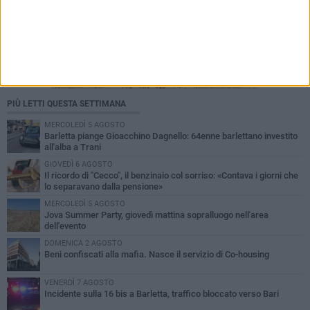
PIÙ LETTI QUESTA SETTIMANA
MERCOLEDÌ 5 AGOSTO
Barletta piange Gioacchino Dagnello: 64enne barlettano investito
all'alba a Trani
GIOVEDÌ 6 AGOSTO
Il ricordo di "Cecco", il benzinaio col sorriso: «Contava i giorni che
lo separavano dalla pensione»
MERCOLEDÌ 5 AGOSTO
Jova Summer Party, giovedì mattina sopralluogo nell'area
dell'evento
DOMENICA 2 AGOSTO
Beni confiscati alla mafia. Nasce il servizio di Co-housing
VENERDÌ 7 AGOSTO
Incidente sulla 16 bis a Barletta, traffico bloccato verso Bari