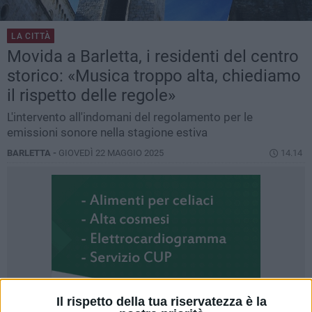
LA CITTÀ
Movida a Barletta, i residenti del centro
storico: «Musica troppo alta, chiediamo
il rispetto delle regole»
L'intervento all'indomani del regolamento per le
emissioni sonore nella stagione estiva
BARLETTA -
GIOVEDÌ 22 MAGGIO 2025
14.14
Il rispetto della tua riservatezza è la