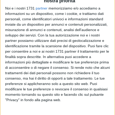
nostra priorità
Noi e i nostri 1731
partner
memorizziamo e/o accediamo a
informazioni su un dispositivo, come i cookie, e trattiamo dati
personali, come identificatori univoci e informazioni standard
inviate da un dispositivo per annunci e contenuti personalizzati,
83
misurazione di annunci e contenuti, analisi dell'audience e
sviluppo dei servizi.
Con la tua autorizzazione noi e i nostri
partner possiamo utilizzare dati precisi di geolocalizzazione e
Il nuovo regolamento firmato dal sindaco Cosimo Cannito
identificazione tramite la scansione del dispositivo. Puoi fare clic
per disciplinare le emissioni sonore estive non basta a
per consentire a noi e ai nostri 1731 partner il trattamento per le
rassicurare i residenti del centro storico, sempre più
finalità sopra descritte. In alternativa puoi accedere a
informazioni più dettagliate e modificare le tue preferenze prima
esasperati da quello che definiscono «un caos fuori
di acconsentire o di negare il consenso.
Si rende noto che alcuni
controllo».
trattamenti dei dati personali possono non richiedere il tuo
consenso, ma hai il diritto di opporti a tale trattamento. Le tue
«Chiediamo solo il rispetto delle regole – spiegano dal
preferenze si applicheranno solo a questo sito web. Puoi
comitato – ma molti locali si comportano come se avessero
modificare le tue preferenze o revocare il consenso in qualsiasi
licenza per musica e spettacolo, quando invece la normativa
momento tornando su questo sito e facendo clic sul pulsante
prevede soltanto intrattenimento d'ascolto, non da
"Privacy" in fondo alla pagina web.
discoteca». Il grido d'allarme arriva dopo mesi di
segnalazioni inascoltate: «Anche nei giorni feriali, come il