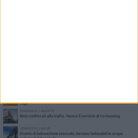
PIÙ LETTI QUESTA SETTIMANA
VENERDÌ 31 LUGLIO
Inaugurato il nuovo parcheggio nella stazione di Barletta
MERCOLEDÌ 5 AGOSTO
Barletta piange Gioacchino Dagnello: 64enne barlettano investito
all'alba a Trani
GIOVEDÌ 30 LUGLIO
Rapina all'Ipercoop di Barletta: nel mirino la gioielleria, banditi in
fuga
DOMENICA 2 AGOSTO
Beni confiscati alla mafia. Nasce il servizio di Co-housing
VENERDÌ 31 LUGLIO
Divieto di balneazione revocato, tornano balneabili le acque