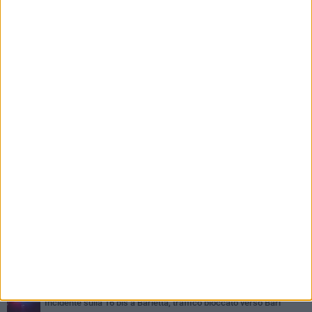
PIÙ LETTI QUESTA SETTIMANA
MERCOLEDÌ 5 AGOSTO
Barletta piange Gioacchino Dagnello: 64enne barlettano investito
all'alba a Trani
GIOVEDÌ 6 AGOSTO
Il ricordo di "Cecco", il benzinaio col sorriso: «Contava i giorni che
lo separavano dalla pensione»
VENERDÌ 7 AGOSTO
Incidente sulla 16 bis a Barletta, traffico bloccato verso Bari