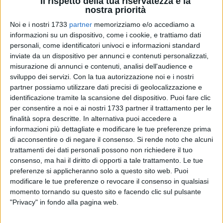
Il rispetto della tua riservatezza è la
nostra priorità
Noi e i nostri 1733
partner
memorizziamo e/o accediamo a
informazioni su un dispositivo, come i cookie, e trattiamo dati
A cura di
personali, come identificatori univoci e informazioni standard
ESTER BINETTI
inviate da un dispositivo per annunci e contenuti personalizzati,
misurazione di annunci e contenuti, analisi dell'audience e
sviluppo dei servizi.
Con la tua autorizzazione noi e i nostri
Dal 12 luglio 2010 inizierà la Shakespeare Summer School
partner possiamo utilizzare dati precisi di geolocalizzazione e
2010, un laboratorio teatrale tenuto da Peter James,
identificazione tramite la scansione del dispositivo. Puoi fare clic
incentrato sulla commedia romantica "Molto rumore per
per consentire a noi e ai nostri 1733 partner il trattamento per le
finalità sopra descritte. In alternativa puoi accedere a
nulla" che prevede una performance finale di presentazione
informazioni più dettagliate e modificare le tue preferenze prima
pubblica del lavoro svolto.
di acconsentire o di negare il consenso.
Si rende noto che alcuni
trattamenti dei dati personali possono non richiedere il tuo
Il corso si dividerà in due sessioni: la prima sarà realizzata
consenso, ma hai il diritto di opporti a tale trattamento. Le tue
negli spazi di ITACA con l'assistenza del docente LAMDA
preferenze si applicheranno solo a questo sito web. Puoi
(London Academy of Music and Dramatic Arts, la celebre
modificare le tue preferenze o revocare il consenso in qualsiasi
accademia di teatro fondata nel 1860), Jenny Lipman,
momento tornando su questo sito e facendo clic sul pulsante
"Privacy" in fondo alla pagina web.
mentre la seconda sessione e la performance conclusiva si
terranno nel Parco archeologico della città di Canosa e sarà