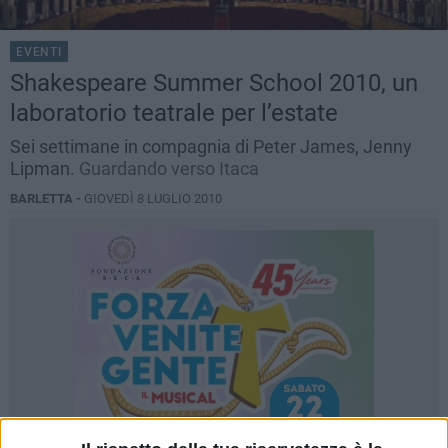
EVENTI
Shakespeare Summer School 2010, un
laboratorio teatrale per l’estate
Sei settimane in compagnia di Peter James, Jenny
Lipman.
Guardando verso Itaca
BARLETTA -
GIOVEDÌ 8 LUGLIO 2010