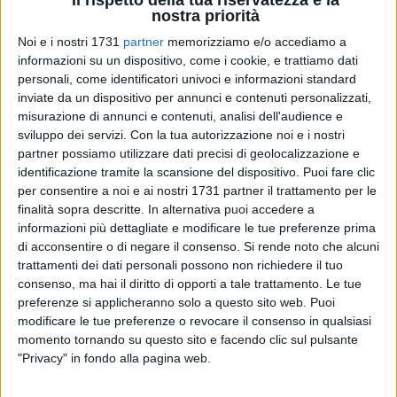
nostra priorità
Noi e i nostri 1731
partner
memorizziamo e/o accediamo a
informazioni su un dispositivo, come i cookie, e trattiamo dati
19
personali, come identificatori univoci e informazioni standard
inviate da un dispositivo per annunci e contenuti personalizzati,
misurazione di annunci e contenuti, analisi dell'audience e
«Erano anni che non si provvedeva alla pulizia straordinaria
sviluppo dei servizi.
Con la tua autorizzazione noi e i nostri
dell'ex distilleria. L'ultimo pezzo da riqualificare di una zona
partner possiamo utilizzare dati precisi di geolocalizzazione e
della nostra città rimessa a nuovo con il nuovo fronte
identificazione tramite la scansione del dispositivo. Puoi fare clic
per consentire a noi e ai nostri 1731 partner il trattamento per le
stazione Bari Nord, la nuova biblioteca "Alfredo Reichlin", i 16
finalità sopra descritte. In alternativa puoi accedere a
nuovi alloggi per utenti sociali differenziati, il nuovo
informazioni più dettagliate e modificare le tue preferenze prima
parcheggio interrato, il Future Center». Così il sindaco
di acconsentire o di negare il consenso.
Si rende noto che alcuni
Cannito divulgando le foto dell'intervento di pulizia
trattamenti dei dati personali possono non richiedere il tuo
straordinaria di questa mattina.
consenso, ma hai il diritto di opporti a tale trattamento. Le tue
preferenze si applicheranno solo a questo sito web. Puoi
«La strada è lunga e sono davvero tante le cose arretrate da
modificare le tue preferenze o revocare il consenso in qualsiasi
momento tornando su questo sito e facendo clic sul pulsante
portare una volta per tutte a termine. Ringrazio gli operatori
"Privacy" in fondo alla pagina web.
Bar.S.A. per l'impegno profuso e per avermi sopportato nella
calda mattinata odierna».