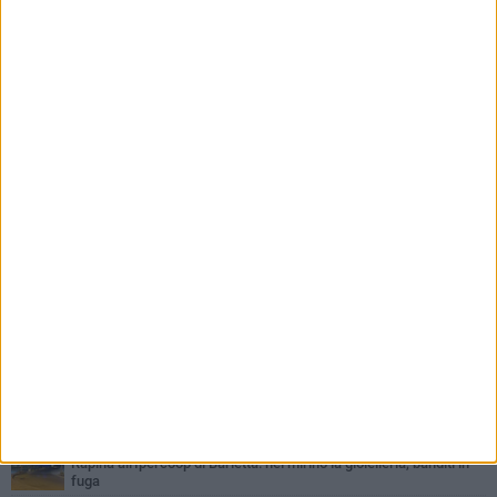
PIÙ LETTI QUESTA SETTIMANA
VENERDÌ 31 LUGLIO
Inaugurato il nuovo parcheggio nella stazione di Barletta
MERCOLEDÌ 5 AGOSTO
Barletta piange Gioacchino Dagnello: 64enne barlettano investito
all'alba a Trani
GIOVEDÌ 30 LUGLIO
Rapina all'Ipercoop di Barletta: nel mirino la gioielleria, banditi in
fuga