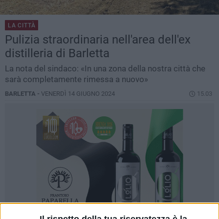
LA CITTÀ
Pulizia straordinaria nell'area dell'ex
distilleria di Barletta
La nota del sindaco: «In una zona della nostra città che
sarà completamente rimessa a nuovo»
BARLETTA -
VENERDÌ 14 GIUGNO 2024
15.03
Il rispetto della tua riservatezza è la