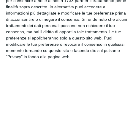
per consentire a noi e ai nostri 1733 partner il trattamento per le
stati intercettati i finanziamenti per poter offrire laboratori,
finalità sopra descritte. In alternativa puoi accedere a
informazioni più dettagliate e modificare le tue preferenze prima
percorsi di ricerca artistica, incontri, spettacoli gratuiti alla
di acconsentire o di negare il consenso.
Si rende noto che alcuni
città. Con il progetto sono state coinvolte tutte le fasce d'età
trattamenti dei dati personali possono non richiedere il tuo
dall'infanzia agli anziani, e soprattutto è stato possibile
consenso, ma hai il diritto di opporti a tale trattamento. Le tue
offrire dei servizi culturali coinvolgendo artisti ed esperti di
preferenze si applicheranno solo a questo sito web. Puoi
altissimo livello professionale.
modificare le tue preferenze o revocare il consenso in qualsiasi
momento tornando su questo sito e facendo clic sul pulsante
L'evento è stato caratterizzato dalla restituzione finale degli
"Privacy" in fondo alla pagina web.
esiti laboratoriali che sono cominciati a gennaio e hanno
visto la serata aprirsi con il laboratorio rivolto a bambini e
anziani dal titolo "
MEMORIE
E NARRAZIONI"
a cura di Olga
Mascolo dei I Nuovi Scalzi, a seguire "
ACTION!"
- Azioni
partecipate di teatro forum - a cura di Savino Maria Italiano.
Subito dopo "
GIOCHI DA CLOWN"
- intermezzo a cura di
Gianbattista Rossi. Si è poi passati alle esibizioni di
Teatrodanza e ricerca sul movimento. La prima "
STEP IN -
uno studio"
Esito di residenza artistica: una ricerca coreutica
a cura di Elisabetta Lauro . subito a seguire "
MICRODANZE