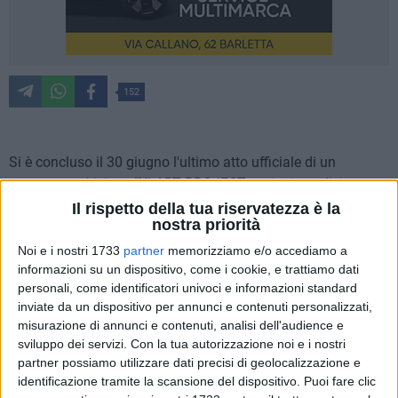
152
Si è concluso il 30 giugno l'ultimo atto ufficiale di un
progetto ambizioso "XLART PROJECT:
azioni condivise per
un luogo senza nome
", vincitore dell'Avviso pubblico Creative
Il rispetto della tua riservatezza è la
nostra priorità
Living lab IV Edizione, promosso della Direzione Creatività
Contemporanea del Ministero della Cultura e patrocinato dal
Noi e i nostri 1733
partner
memorizziamo e/o accediamo a
Comune di Barletta, che ha permesso all'Associazione
Krass
informazioni su un dispositivo, come i cookie, e trattiamo dati
personali, come identificatori univoci e informazioni standard
, soggetto capofila e altre 3 associazioni partner
Sciarrabbà
,
inviate da un dispositivo per annunci e contenuti personalizzati,
Fattoria degli Artisti
e
I Nuovi Scalzi
di impegnarsi a creare,
misurazione di annunci e contenuti, analisi dell'audience e
rigenerare e riqualificare un luogo dimenticato, un largo
sviluppo dei servizi.
Con la tua autorizzazione noi e i nostri
senza nome attraverso la danza, la musica e il teatro.
partner possiamo utilizzare dati precisi di geolocalizzazione e
identificazione tramite la scansione del dispositivo. Puoi fare clic
Grazie alla volontà di queste 4 associazioni di Barletta sono