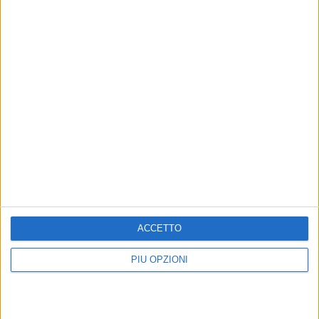
ACCETTO
Altri contenuti a tema
PIÙ OPZIONI