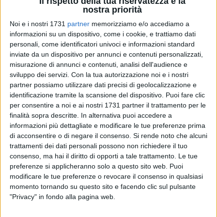
Il rispetto della tua riservatezza è la
nostra priorità
Noi e i nostri 1731
partner
memorizziamo e/o accediamo a
informazioni su un dispositivo, come i cookie, e trattiamo dati
personali, come identificatori univoci e informazioni standard
inviate da un dispositivo per annunci e contenuti personalizzati,
misurazione di annunci e contenuti, analisi dell'audience e
94
sviluppo dei servizi.
Con la tua autorizzazione noi e i nostri
partner possiamo utilizzare dati precisi di geolocalizzazione e
identificazione tramite la scansione del dispositivo. Puoi fare clic
Mercoledì 28 Maggio 2025, alle ore 10:00, la comunità
per consentire a noi e ai nostri 1731 partner il trattamento per le
finalità sopra descritte. In alternativa puoi accedere a
scolastica dedicherà, presso il Giardino dei Giusti
informazioni più dettagliate e modificare le tue preferenze prima
dell'Istituto, una targa commemorativa al dott. Antonio
di acconsentire o di negare il consenso.
Si rende noto che alcuni
Maglio, inventore e promotore delle paralimpiadi, per
trattamenti dei dati personali possono non richiedere il tuo
celebrare il suo contributo all'integrazione ed inclusione
consenso, ma hai il diritto di opporti a tale trattamento. Le tue
attraverso lo sport.
preferenze si applicheranno solo a questo sito web. Puoi
modificare le tue preferenze o revocare il consenso in qualsiasi
All'evento saranno presenti rappresentanti
momento tornando su questo sito e facendo clic sul pulsante
"Privacy" in fondo alla pagina web.
dell'amministrazione comunale, come l'assessore allo sport
avv. Massimiliano Dileo, rappresentanti delle federazioni