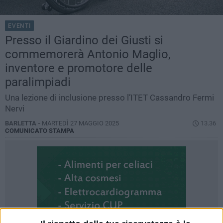
EVENTI
Presso il Giardino dei Giusti si
commemorerà Antonio Maglio,
inventore e promotore delle
paralimpiadi
Una lezione di inclusione presso l’ITET Cassandro Fermi
Nervi
BARLETTA -
MARTEDÌ 27 MAGGIO 2025
13.36
COMUNICATO STAMPA