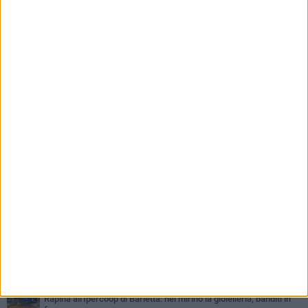
PIÙ LETTI QUESTA SETTIMANA
VENERDÌ 31 LUGLIO
Inaugurato il nuovo parcheggio nella stazione di Barletta
MERCOLEDÌ 5 AGOSTO
Barletta piange Gioacchino Dagnello: 64enne barlettano investito
all'alba a Trani
GIOVEDÌ 30 LUGLIO
Rapina all'Ipercoop di Barletta: nel mirino la gioielleria, banditi in