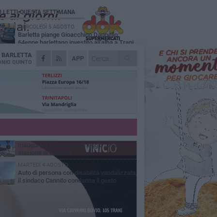
Ù LETTI QUESTA SETTIMANA
MERCOLEDÌ 5 AGOSTO
Barletta piange Gioacchino Dagnello:
64enne barlettano investito all'alba a Trani
A
BARLETTA
GIOVEDÌ 6 AGOSTO
APP
Il ricordo di "Cecco", il benzinaio col
NIO QUINTO
sorriso: «Contava i giorni che lo
paravano dalla pensione»
MERCOLEDÌ 5 AGOSTO
Jova Summer Party, giovedì mattina
sopralluogo nell'area dell'evento
DOMENICA 2 AGOSTO
Beni confiscati alla mafia. Nasce il servizio
di Co-housing
VENERDÌ 31 LUGLIO
Inaugurato il nuovo parcheggio nella
stazione di Barletta
MARTEDÌ 4 AGOSTO
Auto di persona con disabilità vandalizzata,
il sindaco Cannito condanna il gesto