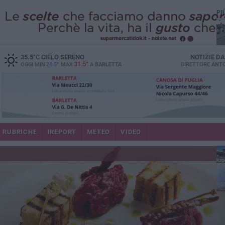
PI
35.5
°C
CIELO SERENO
NOTIZIE D
31.5°
OGGI MIN
24.5°
MAX
A
BARLETTA
DIRETTORE
ANTO
se
RUBRICHE
IREPORT
METEO
VIDEO