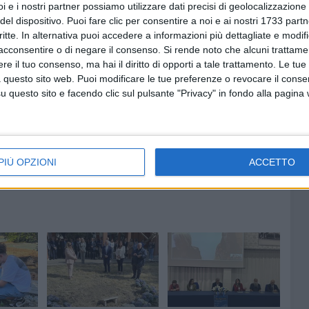
i e i nostri partner possiamo utilizzare dati precisi di geolocalizzazione 
del dispositivo. Puoi fare clic per consentire a noi e ai nostri 1733 partn
critte. In alternativa puoi accedere a informazioni più dettagliate e modif
a si conferma così come uno dei protagonisti dei Giochi
acconsentire o di negare il consenso.
Si rende noto che alcuni trattamen
 a dimostrare di essere tra i migliori in Italia.
e il tuo consenso, ma hai il diritto di opporti a tale trattamento. Le tue
 questo sito web. Puoi modificare le tue preferenze o revocare il conse
questo sito e facendo clic sul pulsante "Privacy" in fondo alla pagina
PIÙ OPZIONI
ACCETTO