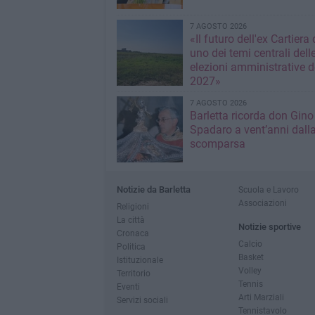
7 AGOSTO 2026
«Il futuro dell'ex Cartiera 
uno dei temi centrali dell
elezioni amministrative d
2027»
7 AGOSTO 2026
Barletta ricorda don Gino
Spadaro a vent’anni dall
scomparsa
Notizie da Barletta
Scuola e Lavoro
Associazioni
Religioni
La città
Notizie sportive
Cronaca
Calcio
Politica
Basket
Istituzionale
Volley
Territorio
Tennis
Eventi
Arti Marziali
Servizi sociali
Tennistavolo