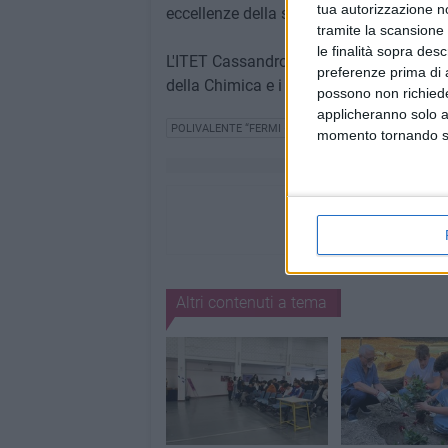
tua autorizzazione no
eccellenze della scuola.
tramite la scansione 
le finalità sopra des
L'ITET Cassandro Fermi Nervi di Barlett
preferenze prima di 
della Chimica e i suoi studenti continuano
possono non richieder
applicheranno solo a
POLIVALENTE “FERMI –NERVI-CASSANDRO”
momento tornando su 
Altri contenuti a tema