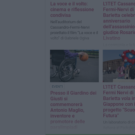
La voce e il volto:
L'ITET Cassan
cinema e riflessione
Fermi-Nervi di
condivisa
Barletta celebr
anniversario
Nell'auditorium del
dell’assassinio
Cassandro-Fermi-Nervi
giudice Rosari
proiettato il film “La voce e il
Livatino
volto” di Gabriele Ogiva
La cerimonia e la t
commemorativa ne
“Giardino dei Giusti
Polivalente
L’ITET Cassan
EVENTI
Fermi Nervi di
Presso il Giardino dei
Barletta vola i
Giusti si
Giappone con i
commemorerà
progetto "Scuo
Antonio Maglio,
Futura"
inventore e
promotore delle
Un laboratorio di cr
paralimpiadi
italiana al Padiglion
Expo 2025
Una lezione di inclusione