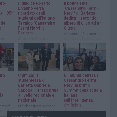
dro-
Il giudice Rosario
Il polivalente
Livatino verrà
"Cassandro-Fermi-
a il 35°
ricordato dagli
Nervi" di Barletta
studenti dell'Istituto
dedica il secondo
 del
Tecnico "Cassandro
albero di ulivo ad un
o
Fermi Nervi" di
Giusto
Barletta
In mattinata l’incontro per
promuovere inclusione e
arga
Il "Giardino dei Giusti"
uguaglianza nello sport
l
possiede una targa in sua
" al
memoria
dro
Chimica: la
Gli alunni dell’ITET
studentessa di
Cassandro Fermi
n
Barletta Gabriela
Nervi al primo
l
Sabogal Herazo brilla
Summit della scuola
la
a livello regionale e
italiana
nazionale
sull’Intelligenza
Artificiale
eatività
Si è classificata seconda
e Italia di
nella fase regionale dei
Una formazione utile ad
Giochi della Chimica e sesta
acquisire una maggiore