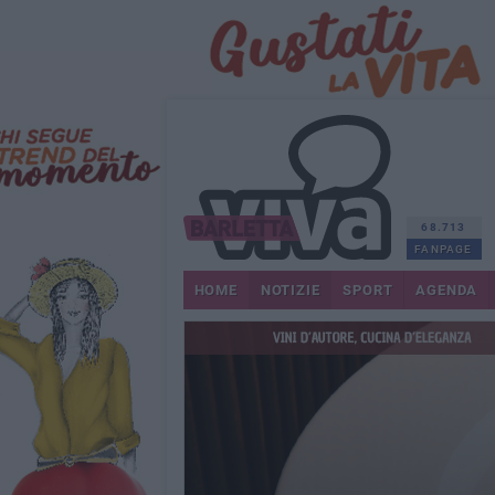
68.713
FANPAGE
HOME
NOTIZIE
SPORT
AGENDA