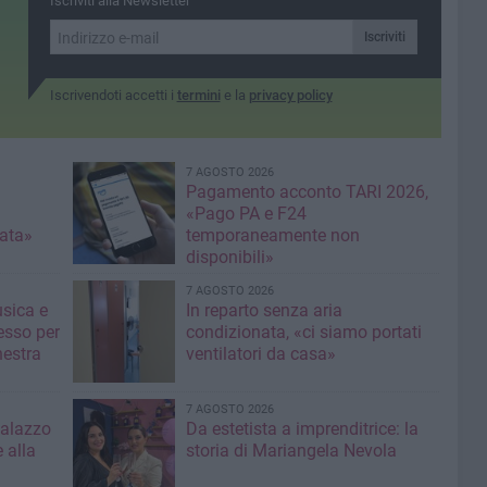
Iscriviti alla Newsletter
a livello nazionale
consapevolezza sui benefici
e i rischi dell’AI
Iscriviti
Iscrivendoti accetti i
termini
e la
privacy policy
7 AGOSTO 2026
Pagamento acconto TARI 2026,
«Pago PA e F24
nata»
temporaneamente non
disponibili»
7 AGOSTO 2026
usica e
In reparto senza aria
esso per
condizionata, «ci siamo portati
hestra
ventilatori da casa»
7 AGOSTO 2026
Palazzo
Da estetista a imprenditrice: la
 alla
storia di Mariangela Nevola