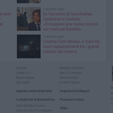
7 AGOSTO 2026
diventi
Ex Convento di Sant'Andrea,
e
Calabrese e Cardone:
el
«Sviluppare una nuova visione
sul mare per Barletta»
7 AGOSTO 2026
Cinema Fuori Museo, a Trani tre
a
nuovi appuntamenti tra i grandi
classici del cinema
Scacchi
Barletta Giuridica
Calcio a 5
Bar.S.A. informa
Beach Soccer
Auto e motori
Altri sport
In Web Veritas
I
Agenda eventi di Barletta
Segnalazioni iReport
R
B
Le Rubriche di BarlettaViva
Previsioni meteo
i
Cara Barletta ti scrivo
Video
Sicur.a.l.a S.r.l Formazione