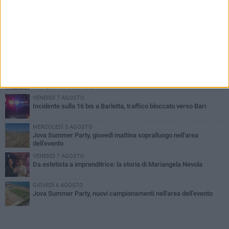
PIÙ LETTI QUESTA SETTIMANA
MERCOLEDÌ 5 AGOSTO
Barletta piange Gioacchino Dagnello: 64enne barlettano investito
all'alba a Trani
GIOVEDÌ 6 AGOSTO
Il ricordo di "Cecco", il benzinaio col sorriso: «Contava i giorni che
lo separavano dalla pensione»
VENERDÌ 7 AGOSTO
Incidente sulla 16 bis a Barletta, traffico bloccato verso Bari
MERCOLEDÌ 5 AGOSTO
Jova Summer Party, giovedì mattina sopralluogo nell'area
dell'evento
VENERDÌ 7 AGOSTO
Da estetista a imprenditrice: la storia di Mariangela Nevola
GIOVEDÌ 6 AGOSTO
Jova Summer Party, nuovi campionamenti nell'area dell'evento