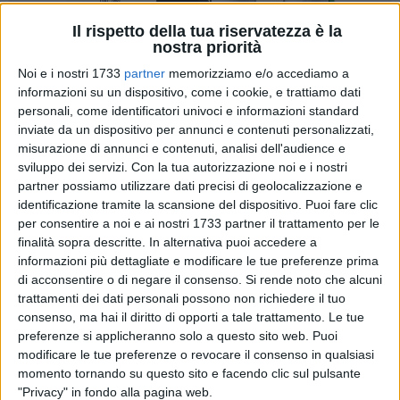
Il rispetto della tua riservatezza è la
nostra priorità
Noi e i nostri 1733
partner
memorizziamo e/o accediamo a
216
informazioni su un dispositivo, come i cookie, e trattiamo dati
personali, come identificatori univoci e informazioni standard
inviate da un dispositivo per annunci e contenuti personalizzati,
misurazione di annunci e contenuti, analisi dell'audience e
I
Giochi della Chimica
sono una competizione annuale che
sviluppo dei servizi.
Con la tua autorizzazione noi e i nostri
riunisce gli studenti più talentuosi di tutta la regione per
partner possiamo utilizzare dati precisi di geolocalizzazione e
mettere alla prova le loro conoscenze e abilità in chimica.
identificazione tramite la scansione del dispositivo. Puoi fare clic
Ben 76 studenti dell'ITET Cassandro Fermi Nervi, dopo la
per consentire a noi e ai nostri 1733 partner il trattamento per le
selezione d'Istituto, hanno potuto partecipare alla fase
finalità sopra descritte. In alternativa puoi accedere a
regionale classificandosi in 12 tra le prime 50 posizioni e 31
informazioni più dettagliate e modificare le tue preferenze prima
di acconsentire o di negare il consenso.
Si rende noto che alcuni
nelle prime 100 posizioni.
trattamenti dei dati personali possono non richiedere il tuo
consenso, ma hai il diritto di opporti a tale trattamento. Le tue
A Bari nell'aula 2 del dipartimento di Chimica, la comunità
preferenze si applicheranno solo a questo sito web. Puoi
scolastica del Cassandro Fermi Nervi ha visto eccellere la
modificare le tue preferenze o revocare il consenso in qualsiasi
studentessa
Gabriela Sabogal Herazo
, la quale ha ottenuto
momento tornando su questo sito e facendo clic sul pulsante
un risultato straordinario ai Giochi della Chimica,
"Privacy" in fondo alla pagina web.