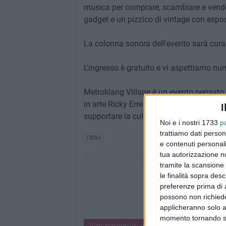
musica per comprare, scambiare e vendere v
gadget e un pizzico di vintage con esposit
La colonna sonora dell'evento sarà cura
L'ingresso è gratuito e vi aspettiamo nu
Metroklang Village è un evento pensato e
in arte Ricky Erre Love e Metroklang Rec
I
supportare la cultura del vinile, anche a
Noi e i nostri 1733
p
trattiamo dati person
FIERA
e contenuti personali
tua autorizzazione no
tramite la scansione 
le finalità sopra des
preferenze prima di 
possono non richieder
applicheranno solo a
momento tornando su 
Altri contenuti a tema