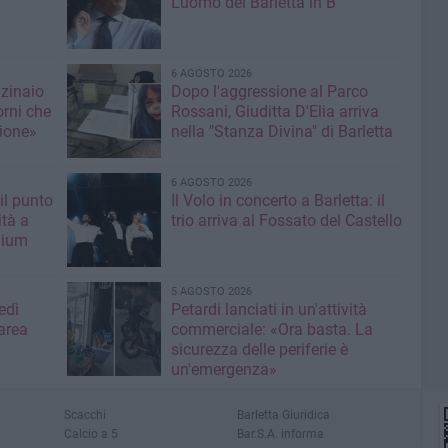
L'uomo del Barletta in B
6 AGOSTO 2026
nzinaio
Dopo l'aggressione al Parco
orni che
Rossani, Giuditta D'Elia arriva
ione»
nella "Stanza Divina" di Barletta
6 AGOSTO 2026
il punto
Il Volo in concerto a Barletta: il
ità a
trio arriva al Fossato del Castello
mium
5 AGOSTO 2026
edì
Petardi lanciati in un'attività
area
commerciale: «Ora basta. La
sicurezza delle periferie è
un'emergenza»
Scacchi
Barletta Giuridica
Calcio a 5
Bar.S.A. informa