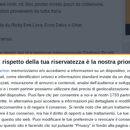
inili, cd, libri, poster, riviste, pezzi da collezione,
ori provenienti da tutta Italia.
ta da Ricky Erre Love, Enzo Delvy e Chen.
merosi.
 ideato dal dj e producer internazionale Gaetano Ricatti
ords, associazione che si pone l'obiettivo di promuovere e
l rispetto della tua riservatezza è la nostra prior
ttraverso una Dj School.
artner
memorizziamo e/o accediamo a informazioni su un dispositivo, c
ali, come identificatori univoci e informazioni standard inviate da un di
zzati, misurazione di annunci e contenuti, analisi dell'audience e svilupp
i e i nostri partner possiamo utilizzare dati precisi di geolocalizzazione 
del dispositivo. Puoi fare clic per consentire a noi e ai nostri 1733 partn
critte. In alternativa puoi accedere a informazioni più dettagliate e modif
acconsentire o di negare il consenso.
Si rende noto che alcuni trattamen
e il tuo consenso, ma hai il diritto di opporti a tale trattamento. Le tue
 questo sito web. Puoi modificare le tue preferenze o revocare il conse
questo sito e facendo clic sul pulsante "Privacy" in fondo alla pagina