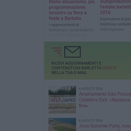
Autoproduzion
Meno abusivismo, più
l'estate barlet
programmazione:
2016
incontro su fiere e
feste a Barletta
Esposizione di prod
tradizione contadi
I rappresentanti di
dell'artigianato
Unimpresa, Casambulanti e
A.C.A.B. a colloquio col
sindaco Cannito
RICEVI AGGIORNAMENTI E
CONTENUTI DA BARLETTA
GRATIS
NELLA TUA E-MAIL
6 AGOSTO 2026
Ampliamento San Procop
Collettivo Exit: «Nessuna
fine»
6 AGOSTO 2026
Jova Summer Party, nuov