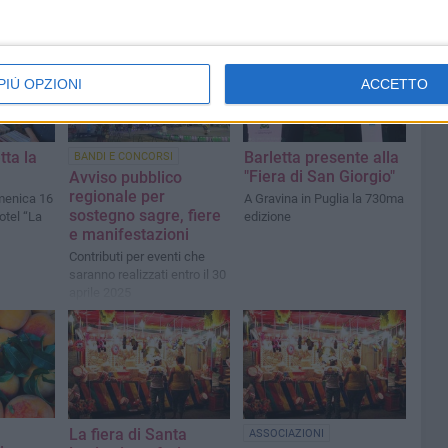
PIÙ OPZIONI
ACCETTO
tta la
Barletta presente alla
BANDI E CONCORSI
"Fiera di San Giorgio"
Avviso pubblico
regionale per
enica 16
A Gravina in Puglia la 730ma
sostegno sagre, fiere
otel “La
edizione
e manifestazioni
Contributi per eventi che
saranno realizzati entro il 30
aprile 2025
La fiera di Santa
ASSOCIAZIONI