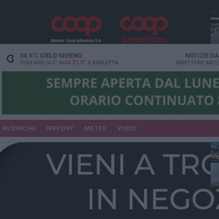
PI
24.5
°C
CIELO SERENO
NOTIZIE D
31.5°
OGGI MIN
24.5°
MAX
A
BARLETTA
DIRETTORE
ANTO
se
RUBRICHE
IREPORT
METEO
VIDEO