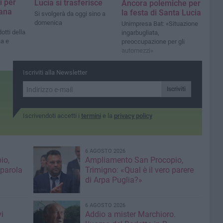
i per
Lucia si trasferisce
Ancora polemiche per
tana
la festa di Santa Lucia
Si svolgerà da oggi sino a
domenica
Unimpresa Bat: «Situazione
otti della
ingarbugliata,
na e
preoccupazione per gli
automezzi»
Iscriviti alla Newsletter
Iscriviti
Iscrivendoti accetti i
termini
e la
privacy policy
6 AGOSTO 2026
io,
Ampliamento San Procopio,
 parola
Trimigno: «Qual è il vero parere
di Arpa Puglia?»
6 AGOSTO 2026
i
Addio a mister Marchioro.