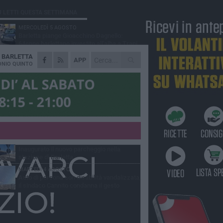
Ù LETTI QUESTA SETTIMANA
MERCOLEDÌ 5 AGOSTO
Barletta piange Gioacchino Dagnello:
64enne barlettano investito all'alba a Trani
A
BARLETTA
GIOVEDÌ 6 AGOSTO
APP
Il ricordo di "Cecco", il benzinaio col
NIO QUINTO
sorriso: «Contava i giorni che lo
paravano dalla pensione»
MERCOLEDÌ 5 AGOSTO
Jova Summer Party, giovedì mattina
sopralluogo nell'area dell'evento
DOMENICA 2 AGOSTO
Beni confiscati alla mafia. Nasce il servizio
di Co-housing
VENERDÌ 31 LUGLIO
Inaugurato il nuovo parcheggio nella
stazione di Barletta
MARTEDÌ 4 AGOSTO
Auto di persona con disabilità vandalizzata,
il sindaco Cannito condanna il gesto