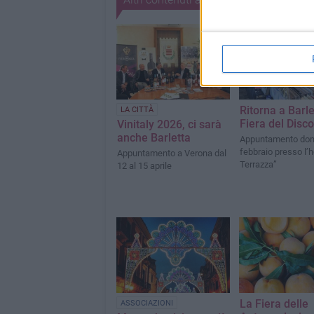
Ritorna a Barle
LA CITTÀ
Fiera del Disco
Vinitaly 2026, ci sarà
anche Barletta
Appuntamento dom
febbraio presso l’h
Appuntamento a Verona dal
Terrazza”
12 al 15 aprile
La Fiera delle
ASSOCIAZIONI