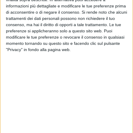
informazioni più dettagliate e modificare le tue preferenze prima
gli abitanti della zona devono raggiungere il castello
di acconsentire o di negare il consenso.
Si rende noto che alcuni
cittadino o la villa della stazione, spesso anch'esse
trattamenti dei dati personali possono non richiedere il tuo
abbandonate all'incuria e alla cattiva educazione civica.
consenso, ma hai il diritto di opporti a tale trattamento. Le tue
preferenze si applicheranno solo a questo sito web. Puoi
Abbiamo parlato con il signor Carlo, anch'egli abitante della
modificare le tue preferenze o revocare il consenso in qualsiasi
zona, che con la propria famiglia al seguito nel pomeriggio
momento tornando su questo sito e facendo clic sul pulsante
di ieri si è impegnato nel lavoro di squadra per la costruzione
"Privacy" in fondo alla pagina web.
del giardino «Dopo aver chiesto tante volte l'intervento
dell'Amministrazione Comunale, abbiamo deciso di
realizzare personalmente il giardino di quartiere. Lo
facciamo per i nostri figli e per i nostri genitori anziani, visto
che già da parecchio tempo fa, le richieste che abbiamo
avanzato al Comune di Barletta sin dal 2006 non sono state
mai nemmeno ascoltate, tranne che nei periodi antecedenti
le elezioni comunali. Inoltre nel momento in cui in passato
abbiamo acquistato le nostre case, la villa di quartiere era
inclusa nelle spese edili. Numerosi progetti su quest'area, tra
cui la costruzione di un asilo nido, di una chiesa, di un