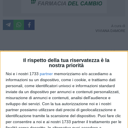
A cura di
VIVIANA DAMORE
Ieri pomeriggio, una delegazione di cittadini comuni, si è
riunita in Via Tatò, per costruire autonomamente il giardino
Il rispetto della tua riservatezza è la
nostra priorità
di quartiere. Muniti di zappe, dopo aver radunato una serie di
piante trovate abbandonate per la città, gli abitanti di Via
Noi e i nostri 1733
partner
memorizziamo e/o accediamo a
Tatò hanno preso a lavorare, zappare per realizzare un
informazioni su un dispositivo, come i cookie, e trattiamo dati
personali, come identificatori univoci e informazioni standard
giardino, da un'area verde di circa 1700 metri quadri, posta al
inviate da un dispositivo per annunci e contenuti personalizzati,
centro del plesso abitativo.
misurazione di annunci e contenuti, analisi dell'audience e
sviluppo dei servizi.
Con la tua autorizzazione noi e i nostri
Tutti dai più piccoli ai più grandi, muniti di zappa, si sono
partner possiamo utilizzare dati precisi di geolocalizzazione e
adoperati per il proprio futuro. Costretti a spostarsi
identificazione tramite la scansione del dispositivo. Puoi fare clic
continuamente in macchina per poter garantire un momento
per consentire a noi e ai nostri 1733 partner il trattamento per le
ricreativo ai propri figli, ai propri genitori anziani e a se stessi,
finalità sopra descritte. In alternativa puoi accedere a