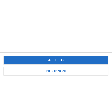
Altri contenuti a tema
ACCETTO
PIÙ OPZIONI
Barletta, disponibile sul sito
POLITICA
web istituzionale il
Rinnovamento del verde
censimento verde comunale
pubblico, il piano per
abbattimenti e nuove
Si accede attraverso la sezione Altri
piantumazioni
Siti Tematici