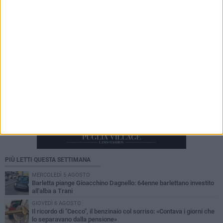
PIÙ LETTI QUESTA SETTIMANA
MERCOLEDÌ 5 AGOSTO
Barletta piange Gioacchino Dagnello: 64enne barlettano investito
all'alba a Trani
GIOVEDÌ 6 AGOSTO
Il ricordo di "Cecco", il benzinaio col sorriso: «Contava i giorni che
lo separavano dalla pensione»