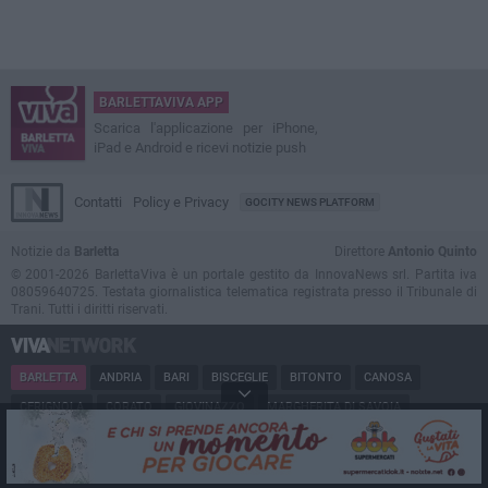
BARLETTAVIVA APP
Scarica l'applicazione per iPhone,
iPad e Android e ricevi notizie push
Contatti
Policy e Privacy
GOCITY NEWS PLATFORM
Notizie da
Barletta
Direttore
Antonio Quinto
© 2001-2026 BarlettaViva è un portale gestito da InnovaNews srl. Partita iva
08059640725. Testata giornalistica telematica registrata presso il Tribunale di
Trani. Tutti i diritti riservati.
BARLETTA
ANDRIA
BARI
BISCEGLIE
BITONTO
CANOSA
CERIGNOLA
CORATO
GIOVINAZZO
MARGHERITA DI SAVOIA
MINERVINO
MODUGNO
MOLFETTA
PUGLIA
RUVO
SAN FERDINANDO
SPINAZZOLA
TERLIZZI
TRANI
TRINITAPOLI