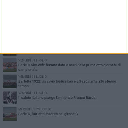
PIÙ LETTI QUESTA SETTIMANA
GIOVEDÌ 6 AGOSTO
Addio a mister Marchioro. L'uomo del Barletta in B
SABATO 1 AGOSTO
Poker di Da Silva, Barletta batte Soccer Trani 4-1 in amichevole
VENERDÌ 31 LUGLIO
Serie C Sky Wifi: fissate date e orari delle prime otto giornate di
campionato.
VENERDÌ 31 LUGLIO
Barletta 1922: un avvio tostissimo e affascinante allo stesso
tempo
VENERDÌ 31 LUGLIO
Il calcio italiano piange l'immenso Franco Baresi
MERCOLEDÌ 29 LUGLIO
Serie C, Barletta inserito nel girone C