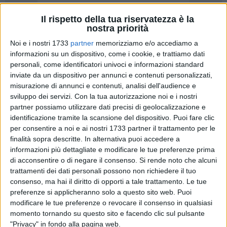
Il rispetto della tua riservatezza è la
nostra priorità
34
Noi e i nostri 1733
partner
memorizziamo e/o accediamo a
informazioni su un dispositivo, come i cookie, e trattiamo dati
personali, come identificatori univoci e informazioni standard
Si concluderà domani pomeriggio la stagione regolare delle
inviate da un dispositivo per annunci e contenuti personalizzati,
formazioni barlettane presenti nel girone A di Prima
misurazione di annunci e contenuti, analisi dell'audience e
sviluppo dei servizi.
Con la tua autorizzazione noi e i nostri
Categoria pugliese.
partner possiamo utilizzare dati precisi di geolocalizzazione e
E non saranno di certo partite banali quelle che vedranno
identificazione tramite la scansione del dispositivo. Puoi fare clic
protagoniste l'Audace Barletta fresca vincitrice della Coppa
per consentire a noi e ai nostri 1733 partner il trattamento per le
Puglia di Prima Categoria, e l'Etra Vancouver, formazione
finalità sopra descritte. In alternativa puoi accedere a
che dopo l'importantissimo successo di domenica scorsa
informazioni più dettagliate e modificare le tue preferenze prima
nello scontro diretto con l'Atletico Peschici è alla ricerca di
di acconsentire o di negare il consenso.
Si rende noto che alcuni
una salvezza che solo qualche settimana fa sembrava per lo
trattamenti dei dati personali possono non richiedere il tuo
consenso, ma hai il diritto di opporti a tale trattamento. Le tue
meno improbabile.
preferenze si applicheranno solo a questo sito web. Puoi
modificare le tue preferenze o revocare il consenso in qualsiasi
Avendo già l'Audace conquistato aritmeticamente il secondo
momento tornando su questo sito e facendo clic sul pulsante
posto in classifica, le attenzioni degli sportivi barlettani
"Privacy" in fondo alla pagina web.