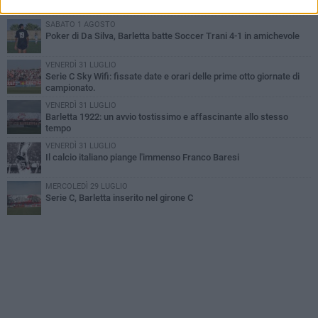
SABATO 1 AGOSTO
Poker di Da Silva, Barletta batte Soccer Trani 4-1 in amichevole
VENERDÌ 31 LUGLIO
Serie C Sky Wifi: fissate date e orari delle prime otto giornate di
campionato.
VENERDÌ 31 LUGLIO
Barletta 1922: un avvio tostissimo e affascinante allo stesso
tempo
VENERDÌ 31 LUGLIO
Il calcio italiano piange l'immenso Franco Baresi
MERCOLEDÌ 29 LUGLIO
Serie C, Barletta inserito nel girone C