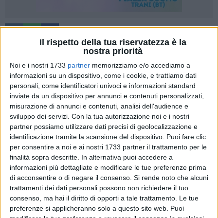
6
A cura di
Il rispetto della tua riservatezza è la
COSIMO CAMPANELLA
nostra priorità
Noi e i nostri 1733
partner
memorizziamo e/o accediamo a
informazioni su un dispositivo, come i cookie, e trattiamo dati
Ferma la Serie D, quella trascorsa poteva e doveva essere
personali, come identificatori univoci e informazioni standard
una domenica importante per il calcio barlettano
inviate da un dispositivo per annunci e contenuti personalizzati,
rappresentato in Prima categoria da Audace ed Etra
misurazione di annunci e contenuti, analisi dell'audience e
Vancouver, impegnate entrambe in match di capitale
sviluppo dei servizi.
Con la tua autorizzazione noi e i nostri
importanza per i rispettivi obbiettivi stagionali.
partner possiamo utilizzare dati precisi di geolocalizzazione e
identificazione tramite la scansione del dispositivo. Puoi fare clic
per consentire a noi e ai nostri 1733 partner il trattamento per le
Non è andata benissimo purtroppo, con i biancorossi di
finalità sopra descritte. In alternativa puoi accedere a
Iannone-Tanzi e i gialloneri di Martire-De Finis uscite
informazioni più dettagliate e modificare le tue preferenze prima
sconfitte rispettivamente a Cagnano Varano e al Manzi
di acconsentire o di negare il consenso.
Si rende noto che alcuni
Chiapulin contro il Noicattaro.
trattamenti dei dati personali possono non richiedere il tuo
consenso, ma hai il diritto di opporti a tale trattamento. Le tue
Pesante, pesantissima ai fini della classifica si è rivelato ai
preferenze si applicheranno solo a questo sito web. Puoi