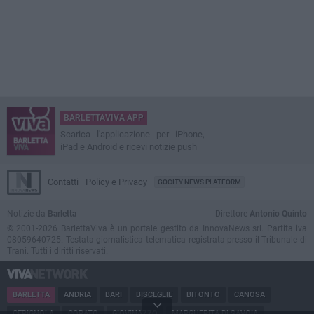
BARLETTAVIVA APP
Scarica l'applicazione per iPhone,
iPad e Android e ricevi notizie push
Contatti
Policy e Privacy
GOCITY NEWS PLATFORM
Notizie da
Barletta
Direttore
Antonio Quinto
© 2001-2026 BarlettaViva è un portale gestito da InnovaNews srl. Partita iva
08059640725. Testata giornalistica telematica registrata presso il Tribunale di
Trani. Tutti i diritti riservati.
BARLETTA
ANDRIA
BARI
BISCEGLIE
BITONTO
CANOSA
CERIGNOLA
CORATO
GIOVINAZZO
MARGHERITA DI SAVOIA