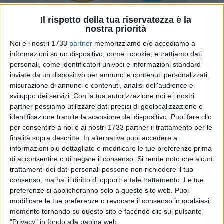
Il rispetto della tua riservatezza è la
nostra priorità
7
Noi e i nostri 1733
partner
memorizziamo e/o accediamo a
informazioni su un dispositivo, come i cookie, e trattiamo dati
personali, come identificatori univoci e informazioni standard
inviate da un dispositivo per annunci e contenuti personalizzati,
La cronaca degli anni oscuri attraversati dalla nazione
misurazione di annunci e contenuti, analisi dell'audience e
durante l'ultimo conflitto mondiale non deve dimenticare i
sviluppo dei servizi.
Con la tua autorizzazione noi e i nostri
circa 650.000 militari italiani internati nei lager nazisti dopo
partner possiamo utilizzare dati precisi di geolocalizzazione e
l'8 settembre 1943. Solo un numero esiguo di loro scelse la
identificazione tramite la scansione del dispositivo. Puoi fare clic
RSI, la Repubblica Sociale, gli altri pagarono duramente le
per consentire a noi e ai nostri 1733 partner il trattamento per le
finalità sopra descritte. In alternativa puoi accedere a
conseguenze del passo compiuto in direzione opposta.
informazioni più dettagliate e modificare le tue preferenze prima
di acconsentire o di negare il consenso.
Si rende noto che alcuni
Muove da questa analisi la presentazione del libro
trattamenti dei dati personali possono non richiedere il tuo
"Novecinquesei. Diario della Resistenza di un soldato",
consenso, ma hai il diritto di opporti a tale trattamento. Le tue
Durango Edizioni, che "Il maggio dei libri" di Barletta propone
preferenze si applicheranno solo a questo sito web. Puoi
alle ore 18 di mercoledì 29 maggio nella sala conferenze del
modificare le tue preferenze o revocare il consenso in qualsiasi
Castello. Consapevole di affrontare temi mai distolti
momento tornando su questo sito e facendo clic sul pulsante
"Privacy" in fondo alla pagina web.