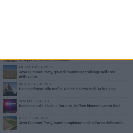
PIÙ LETTI QUESTA SETTIMANA
MERCOLEDÌ 5 AGOSTO
Barletta piange Gioacchino Dagnello: 64enne barlettano investito
all'alba a Trani
GIOVEDÌ 6 AGOSTO
Il ricordo di "Cecco", il benzinaio col sorriso: «Contava i giorni che
lo separavano dalla pensione»
MERCOLEDÌ 5 AGOSTO
Jova Summer Party, giovedì mattina sopralluogo nell'area
dell'evento
DOMENICA 2 AGOSTO
Beni confiscati alla mafia. Nasce il servizio di Co-housing
VENERDÌ 7 AGOSTO
Incidente sulla 16 bis a Barletta, traffico bloccato verso Bari
GIOVEDÌ 6 AGOSTO
Jova Summer Party, nuovi campionamenti nell'area dell'evento