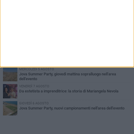
PIÙ LETTI QUESTA SETTIMANA
MERCOLEDÌ 5 AGOSTO
Barletta piange Gioacchino Dagnello: 64enne barlettano investito
all'alba a Trani
GIOVEDÌ 6 AGOSTO
Il ricordo di "Cecco", il benzinaio col sorriso: «Contava i giorni che
lo separavano dalla pensione»
VENERDÌ 7 AGOSTO
Incidente sulla 16 bis a Barletta, traffico bloccato verso Bari
MERCOLEDÌ 5 AGOSTO
Jova Summer Party, giovedì mattina sopralluogo nell'area
dell'evento
VENERDÌ 7 AGOSTO
Da estetista a imprenditrice: la storia di Mariangela Nevola
GIOVEDÌ 6 AGOSTO
Jova Summer Party, nuovi campionamenti nell'area dell'evento