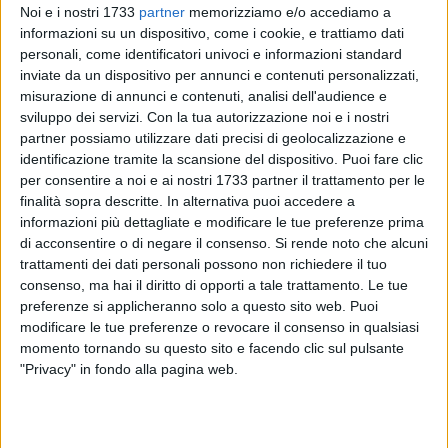
Noi e i nostri 1733
partner
memorizziamo e/o accediamo a
informazioni su un dispositivo, come i cookie, e trattiamo dati
personali, come identificatori univoci e informazioni standard
155
inviate da un dispositivo per annunci e contenuti personalizzati,
A cura di
MARIA FIORELLA
misurazione di annunci e contenuti, analisi dell'audience e
sviluppo dei servizi.
Con la tua autorizzazione noi e i nostri
partner possiamo utilizzare dati precisi di geolocalizzazione e
identificazione tramite la scansione del dispositivo. Puoi fare clic
Nei giorni scorsi ha fatto tappa presso la Stazione ferroviaria
per consentire a noi e ai nostri 1733 partner il trattamento per le
di Bari Centrale il "Treno della Memoria", riedizione dello
finalità sopra descritte. In alternativa puoi accedere a
storico convoglio speciale che nel 1921 trasportò la salma
informazioni più dettagliate e modificare le tue preferenze prima
del "Milite Ignoto", scelta da Maria Bergamas tra quelle di 11
di acconsentire o di negare il consenso.
Si rende noto che alcuni
Caduti italiani non identificati, da Aquilea a Roma, per la
trattamenti dei dati personali possono non richiedere il tuo
consenso, ma hai il diritto di opporti a tale trattamento. Le tue
tumulazione nel sacello dell'Altare della Patria.
preferenze si applicheranno solo a questo sito web. Puoi
modificare le tue preferenze o revocare il consenso in qualsiasi
Su invito del Sindaco di Bari Antonio Decaro, l'associazione
momento tornando su questo sito e facendo clic sul pulsante
Nazionale Bersaglieri, Sezione di Barletta, ha presenziato
"Privacy" in fondo alla pagina web.
alla manifestazione per l'arrivo del treno dedicato al Milite
ignoto. All'iniziativa ha presenziato Bers. Donato Conteduca,
presidente della sezione.