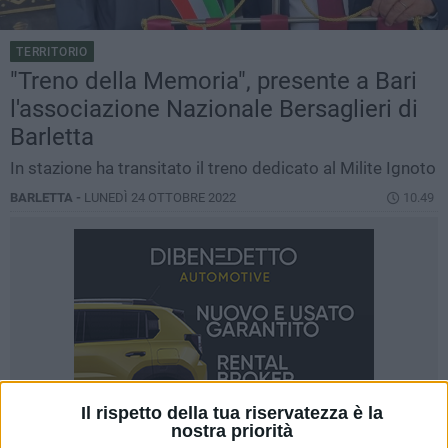
TERRITORIO
"Treno della Memoria", presente a Bari
l'associazione Nazionale Bersaglieri di
Barletta
In stazione ha transitato il treno dedicato al Milite Ignoto
BARLETTA -
LUNEDÌ 24 OTTOBRE 2022
10.49
Il rispetto della tua riservatezza è la
nostra priorità