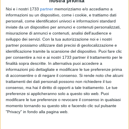
nostra priorità
Noi e i nostri 1733
partner
memorizziamo e/o accediamo a
informazioni su un dispositivo, come i cookie, e trattiamo dati
personali, come identificatori univoci e informazioni standard
inviate da un dispositivo per annunci e contenuti personalizzati,
misurazione di annunci e contenuti, analisi dell'audience e
sviluppo dei servizi.
Con la tua autorizzazione noi e i nostri
partner possiamo utilizzare dati precisi di geolocalizzazione e
identificazione tramite la scansione del dispositivo. Puoi fare clic
per consentire a noi e ai nostri 1733 partner il trattamento per le
finalità sopra descritte. In alternativa puoi accedere a
informazioni più dettagliate e modificare le tue preferenze prima
di acconsentire o di negare il consenso.
Si rende noto che alcuni
trattamenti dei dati personali possono non richiedere il tuo
consenso, ma hai il diritto di opporti a tale trattamento. Le tue
preferenze si applicheranno solo a questo sito web. Puoi
modificare le tue preferenze o revocare il consenso in qualsiasi
momento tornando su questo sito e facendo clic sul pulsante
Damiani ha inoltre posto l'accento sulla campagna
"Privacy" in fondo alla pagina web.
referendaria per il 'Si' alla riforma costituzionale sulla
separazione delle carriere in magistratura tra la funzione
inquirente e quella giudicante.