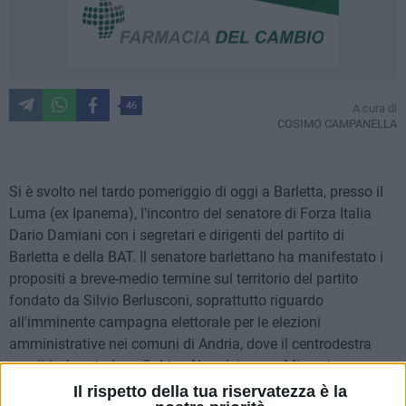
46
A cura di
COSIMO CAMPANELLA
Si è svolto nel tardo pomeriggio di oggi a Barletta, presso il
Luma (ex Ipanema), l'incontro del senatore di Forza Italia
Dario Damiani con i segretari e dirigenti del partito di
Barletta e della BAT.
Il senatore barlettano ha manifestato i
propositi a breve-medio termine sul territorio del partito
fondato da Silvio Berlusconi, soprattutto riguardo
all'imminente campagna elettorale per le elezioni
amministrative nei comuni di Andria, dove il centrodestra
candiderà a sindaco Sabino Napoletano, a Minervino, e
soprattutto a Trani.
Il rispetto della tua riservatezza è la