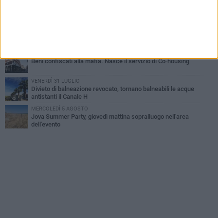
Barletta piange Gioacchino Dagnello: 64enne barlettano investito
all'alba a Trani
GIOVEDÌ 30 LUGLIO
Rapina all'Ipercoop di Barletta: nel mirino la gioielleria, banditi in
fuga
DOMENICA 2 AGOSTO
Beni confiscati alla mafia. Nasce il servizio di Co-housing
VENERDÌ 31 LUGLIO
Divieto di balneazione revocato, tornano balneabili le acque
antistanti il Canale H
MERCOLEDÌ 5 AGOSTO
Jova Summer Party, giovedì mattina sopralluogo nell'area
dell'evento