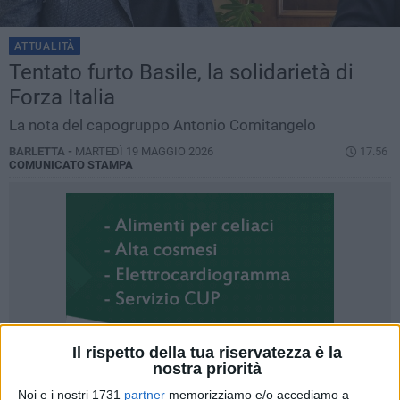
ATTUALITÀ
Tentato furto Basile, la solidarietà di
Forza Italia
La nota del capogruppo Antonio Comitangelo
BARLETTA -
MARTEDÌ 19 MAGGIO 2026
17.56
COMUNICATO STAMPA
Il rispetto della tua riservatezza è la
nostra priorità
Noi e i nostri 1731
partner
memorizziamo e/o accediamo a