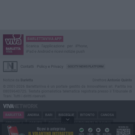
BARLETTAVIVA APP
Scarica l'applicazione per iPhone,
iPad e Android e ricevi notizie push
Contatti
Policy e Privacy
GOCITY NEWS PLATFORM
Notizie da
Barletta
Direttore
Antonio Quinto
© 2001-2026 BarlettaViva è un portale gestito da InnovaNews srl. Partita iva
08059640725. Testata giornalistica telematica registrata presso il Tribunale di
Trani. Tutti i diritti riservati.
BARLETTA
ANDRIA
BARI
BISCEGLIE
BITONTO
CANOSA
CERIGNOLA
CORATO
GIOVINAZZO
MARGHERITA DI SAVOIA
MINERVINO
MODUGNO
MOLFETTA
PUGLIA
RUVO