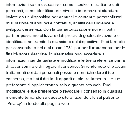
informazioni su un dispositivo, come i cookie, e trattiamo dati
personali, come identificatori univoci e informazioni standard
inviate da un dispositivo per annunci e contenuti personalizzati,
misurazione di annunci e contenuti, analisi dell'audience e
sviluppo dei servizi.
Con la tua autorizzazione noi e i nostri
partner possiamo utilizzare dati precisi di geolocalizzazione e
«Apprendo con profonda preoccupazione del tentativo di
identificazione tramite la scansione del dispositivo. Puoi fare clic
scasso ai danni dell'attività professionale del Consigliere
per consentire a noi e ai nostri 1731 partner il trattamento per le
finalità sopra descritte. In alternativa puoi accedere a
comunale Flavio Basile, oltre che di un amico fraterno». Così
informazioni più dettagliate e modificare le tue preferenze prima
il capogruppo di Forza Italia, Antonio Comitangelo.
di acconsentire o di negare il consenso.
Si rende noto che alcuni
trattamenti dei dati personali possono non richiedere il tuo
«A lui va la mia piena vicinanza, personale e istituzionale,
consenso, ma hai il diritto di opporti a tale trattamento. Le tue
nella convinzione che nessuno e nulla potrà fermare la sua
preferenze si applicheranno solo a questo sito web. Puoi
determinazione nel perseguire il bene comune e l'impegno
modificare le tue preferenze o revocare il consenso in qualsiasi
quotidiano al servizio della città.
momento tornando su questo sito e facendo clic sul pulsante
"Privacy" in fondo alla pagina web.
Ho chiesto al Sindaco di valutare, non appena sarà possibile,
la costituzione di parte civile del Comune nei confronti di chi
sarà individuato come responsabile di questo grave