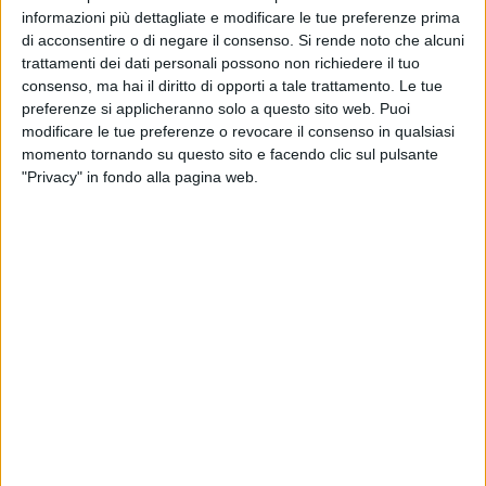
informazioni più dettagliate e modificare le tue preferenze prima
di acconsentire o di negare il consenso.
Si rende noto che alcuni
trattamenti dei dati personali possono non richiedere il tuo
MG JPG
© Cosimo Campanella
2
/
24
consenso, ma hai il diritto di opporti a tale trattamento. Le tue
preferenze si applicheranno solo a questo sito web. Puoi
A fare gli onori di casa, l'architetto Biagio Capacchione,
modificare le tue preferenze o revocare il consenso in qualsiasi
presidente del Circolo Unione.
momento tornando su questo sito e facendo clic sul pulsante
"Privacy" in fondo alla pagina web.
Assente per motivi istituzionali il sindaco di Barletta Cosimo
Cannito, con i saluti da parte dell'amministrazione portati dal
vice sindaco Gennaro Cefola.
Il convegno ha avuto inizio con la proiezione del celebre e
drammatico "io sono innocente" di Enzo Tortora, la cui
vicenda pose per la prima volta al centro dell'attenzione le
possibili gravi storture della giustizia italiana.
Il primo a prendere la parola è stato il senatore Dario
Damiani, il quale ha apertamente confutato quelle che sono
le rimostranze delle ragioni del 'no'.