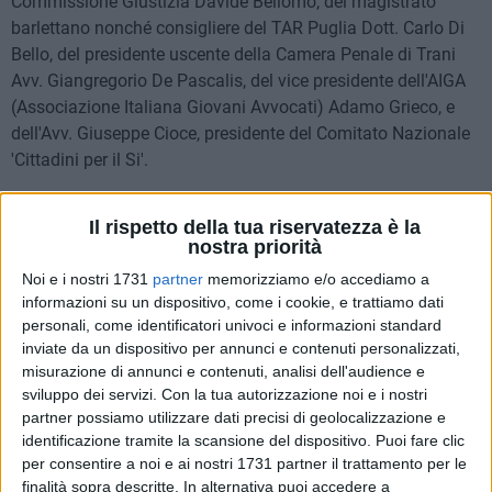
Commissione Giustizia Davide Bellomo, del magistrato
barlettano nonché consigliere del TAR Puglia Dott. Carlo Di
Bello, del presidente uscente della Camera Penale di Trani
Avv. Giangregorio De Pascalis, del vice presidente dell'AIGA
(Associazione Italiana Giovani Avvocati) Adamo Grieco, e
dell'Avv. Giuseppe Cioce, presidente del Comitato Nazionale
'Cittadini per il Si'.
Riforma della Giustizia: convegno per le ragioni del
24 FOTO
Il rispetto della tua riservatezza è la
Si.
Cosimo Campanella
nostra priorità
Noi e i nostri 1731
partner
memorizziamo e/o accediamo a
informazioni su un dispositivo, come i cookie, e trattiamo dati
personali, come identificatori univoci e informazioni standard
inviate da un dispositivo per annunci e contenuti personalizzati,
misurazione di annunci e contenuti, analisi dell'audience e
sviluppo dei servizi.
Con la tua autorizzazione noi e i nostri
partner possiamo utilizzare dati precisi di geolocalizzazione e
identificazione tramite la scansione del dispositivo. Puoi fare clic
per consentire a noi e ai nostri 1731 partner il trattamento per le
finalità sopra descritte. In alternativa puoi accedere a