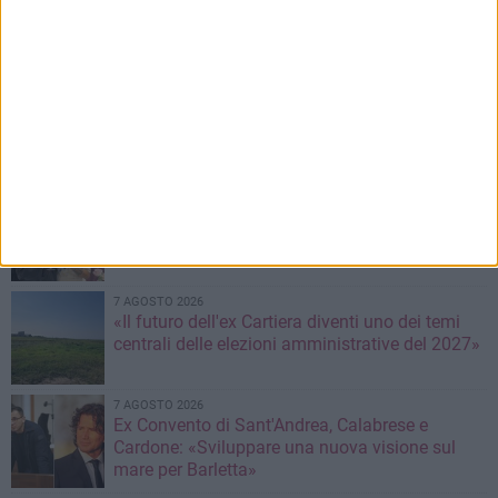
In reparto senza aria condizionata, «ci siamo
portati ventilatori da casa»
7 AGOSTO 2026
Giuditta D’Elia ospite al Palazzo di Città per
prendere parte alla Stanza Divina
7 AGOSTO 2026
Da estetista a imprenditrice: la storia di
Mariangela Nevola
7 AGOSTO 2026
«Il futuro dell'ex Cartiera diventi uno dei temi
centrali delle elezioni amministrative del 2027»
7 AGOSTO 2026
Ex Convento di Sant'Andrea, Calabrese e
Cardone: «Sviluppare una nuova visione sul
mare per Barletta»