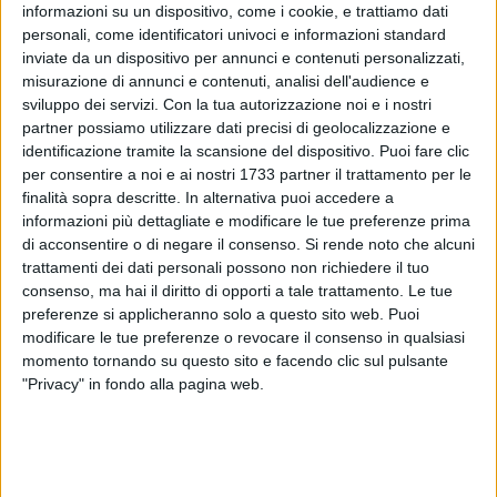
informazioni su un dispositivo, come i cookie, e trattiamo dati
gruppi di minoranza hanno inoltre lamentato la
personali, come identificatori univoci e informazioni standard
compressione del dibattito in aula annunciando il loro voto
inviate da un dispositivo per annunci e contenuti personalizzati,
contrario al provvedimento, che è stato approvato dall'aula
misurazione di annunci e contenuti, analisi dell'audience e
con 20 voti a favore, 8 contrari e 3 astenuti, tra cui i due
sviluppo dei servizi.
Con la tua autorizzazione noi e i nostri
consiglieri Massimo e Adelaide Spinazzola (Cantiere Puglia),
partner possiamo utilizzare dati precisi di geolocalizzazione e
oltre al consigliere di maggioranza Ruggiero Fiorella.
identificazione tramite la scansione del dispositivo. Puoi fare clic
per consentire a noi e ai nostri 1733 partner il trattamento per le
finalità sopra descritte. In alternativa puoi accedere a
Prima della introduzione della proposta di delibera
informazioni più dettagliate e modificare le tue preferenze prima
riguardante l'approvazione del Bilancio di Previsione 2026-
di acconsentire o di negare il consenso.
Si rende noto che alcuni
28, sono stati approvati dall'aula atti di indirizzo riguardanti:
trattamenti dei dati personali possono non richiedere il tuo
consenso, ma hai il diritto di opporti a tale trattamento. Le tue
"rafforzamento politiche culturali e turistiche della
preferenze si applicheranno solo a questo sito web. Puoi
città"
;
modificare le tue preferenze o revocare il consenso in qualsiasi
"sistemazione marciapiede Corso Cavour,
momento tornando su questo sito e facendo clic sul pulsante
all'intersezione con Vicoletto Santa Lucia"
;
"Privacy" in fondo alla pagina web.
"decoro urbano in Via Milano"
;
"richiesta rifacimento manto stradale Via Foggia"
;
"rafforzamento sicurezza urbana";
"viabilità, sicurezza stradale, welfare e decoro urbano"