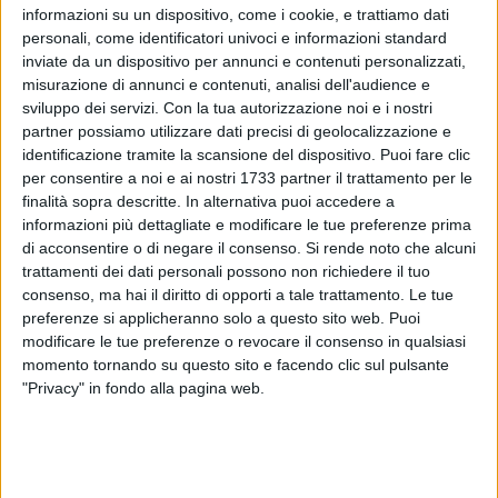
GPL
Carburante più
Consumo
Chi per
informazioni su un dispositivo, come i cookie, e trattiamo dati
economico alla
+15-20% per
km
personali, come identificatori univoci e informazioni standard
pompa · accisa
km ·
urbani
ridotta · emissioni
autonomia
vuole r
inviate da un dispositivo per annunci e contenuti personalizzati,
locali inferiori alla
ridotta · rete
misurazione di annunci e contenuti, analisi dell'audience e
benzina
di
sviluppo dei servizi.
Con la tua autorizzazione noi e i nostri
rifornimento
meno
partner possiamo utilizzare dati precisi di geolocalizzazione e
capillare · kit
identificazione tramite la scansione del dispositivo. Puoi fare clic
aggiuntivo
per consentire a noi e ai nostri 1733 partner il trattamento per le
Mild Hybrid
Nessuna ricarica
Non può
Uso mi
finalità sopra descritte. In alternativa puoi accedere a
(MHEV)
necessaria ·
marciare in
urbano
informazioni più dettagliate e modificare le tue preferenze prima
recupero energia
elettrico puro ·
come p
di acconsentire o di negare il consenso.
Si rende noto che alcuni
in frenata ·
vantaggi
verso l
riduzione consumi
limitati in
trattamenti dei dati personali possono non richiedere il tuo
del 10-15% · costo
autostrada ·
consenso, ma hai il diritto di opporti a tale trattamento. Le tue
contenuto
non accede
preferenze si applicheranno solo a questo sito web. Puoi
rispetto al full
agli incentivi
hybrid
EV
modificare le tue preferenze o revocare il consenso in qualsiasi
momento tornando su questo sito e facendo clic sul pulsante
Full Hybrid (HEV)
Marcia in elettrico
Prezzo di
Chi gu
puro a bassa
acquisto più
città e
"Privacy" in fondo alla pagina web.
velocità · consumi
alto · batteria
costi s
significativamente
aggiuntiva da
ricaric
ridotti in città ·
gestire nel
nessuna ricarica ·
lungo periodo
valore residuo
· meno
elevato
efficiente in