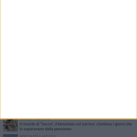
PIÙ LETTI QUESTA SETTIMANA
MERCOLEDÌ 5 AGOSTO
Barletta piange Gioacchino Dagnello: 64enne barlettano investito
all'alba a Trani
GIOVEDÌ 6 AGOSTO
Il ricordo di "Cecco", il benzinaio col sorriso: «Contava i giorni che
lo separavano dalla pensione»
MERCOLEDÌ 5 AGOSTO