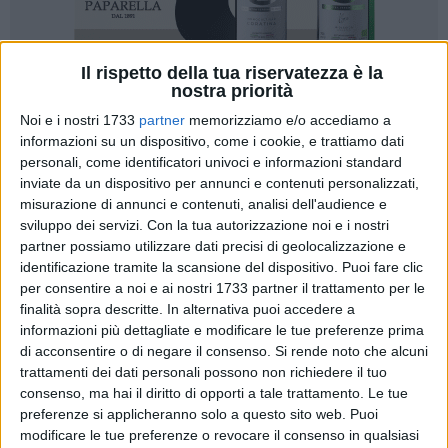
Il rispetto della tua riservatezza è la
nostra priorità
Noi e i nostri 1733
partner
memorizziamo e/o accediamo a
informazioni su un dispositivo, come i cookie, e trattiamo dati
personali, come identificatori univoci e informazioni standard
inviate da un dispositivo per annunci e contenuti personalizzati,
Il Questore della provincia di Barletta-Andria-Trani, su
misurazione di annunci e contenuti, analisi dell'audience e
proposta del Comando Provinciale dei Carabinieri di Barletta-
sviluppo dei servizi.
Con la tua autorizzazione noi e i nostri
Andria-Trani, ha emesso nove provvedimenti amministrativi
partner possiamo utilizzare dati precisi di geolocalizzazione e
di prevenzione nei confronti di altrettanti soggetti coinvolti
identificazione tramite la scansione del dispositivo. Puoi fare clic
nei disordini verificatisi
nella notte tra l'1 e il 2 marzo 2025
per consentire a noi e ai nostri 1733 partner il trattamento per le
nei pressi del locale "Plaza", situato in Piazza Marina, cuore
finalità sopra descritte. In alternativa puoi accedere a
informazioni più dettagliate e modificare le tue preferenze prima
della movida barlettana.
di acconsentire o di negare il consenso.
Si rende noto che alcuni
trattamenti dei dati personali possono non richiedere il tuo
I provvedimenti hanno riguardato quattro giovani residenti a
consenso, ma hai il diritto di opporti a tale trattamento. Le tue
Barletta e cinque residenti a Cerignola,
già destinatari, a
preferenze si applicheranno solo a questo sito web. Puoi
vario titolo, di misure cautelari eseguite nella giornata di
modificare le tue preferenze o revocare il consenso in qualsiasi