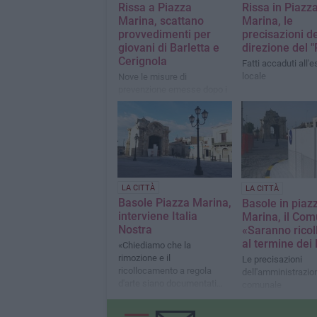
Rissa a Piazza
Rissa in Piazz
Marina, scattano
Marina, le
provvedimenti per
precisazioni de
giovani di Barletta e
direzione del "
Cerignola
Fatti accaduti all'e
locale
Nove le misure di
prevenzione emesse dopo i
noti fatti di marzo 2025
LA CITTÀ
LA CITTÀ
Basole Piazza Marina,
Basole in piaz
interviene Italia
Marina, il Com
Nostra
«Saranno ricol
al termine dei 
«Chiediamo che la
rimozione e il
Le precisazioni
ricollocamento a regola
dell'amministrazio
d'arte siano documentati
comunale
fotograficamente»