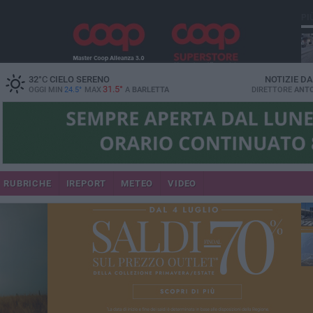
PI
32
°C
CIELO SERENO
NOTIZIE D
31.5°
OGGI MIN
24.5°
MAX
A
BARLETTA
DIRETTORE
ANTO
se
RUBRICHE
IREPORT
METEO
VIDEO