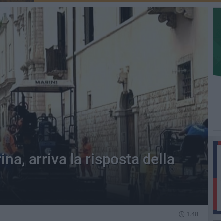
na, arriva la risposta della
D
1.48