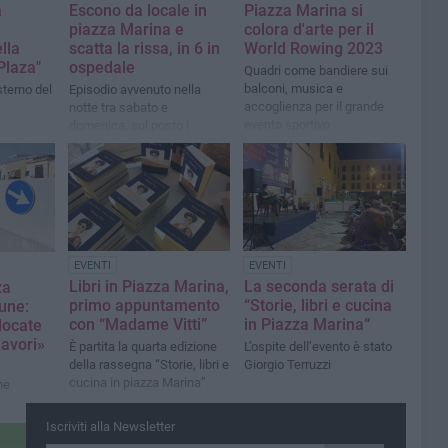
a
Escono da locale in
Piazza Marina si
piazza Marina e
colora d'arte per il
lla
scatta la rissa, in 6 in
World Rowing 2023
Plaza"
ospedale
Quadri come bandiere sui
balconi, musica e
sterno del
Episodio avvenuto nella
accoglienza per il grande
notte tra sabato e
evento sportivo
domenica, sul posto i
carabinieri
EVENTI
EVENTI
Libri in Piazza Marina,
La seconda serata di
za
primo appuntamento
“Storie, libri e cucina
une:
con “Madame Vitti”
in Piazza Marina“
locate
lavori»
È partita la quarta edizione
L’ospite dell’evento è stato
della rassegna “Storie, libri e
Giorgio Terruzzi
cucina in piazza Marina”
ne
Iscriviti alla Newsletter