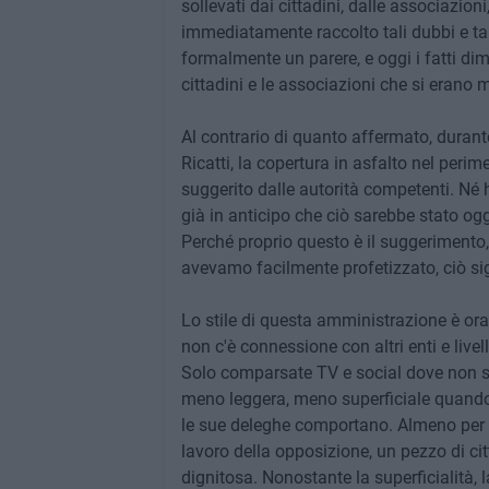
sollevati dai cittadini, dalle associazion
immediatamente raccolto tali dubbi e tali
formalmente un parere, e oggi i fatti d
cittadini e le associazioni che si erano m
Al contrario di quanto affermato, durante
Ricatti, la copertura in asfalto nel per
suggerito dalle autorità competenti. Né 
già in anticipo che ciò sarebbe stato ogge
Perché proprio questo è il suggerimento, 
avevamo facilmente profetizzato, ciò sig
Lo stile di questa amministrazione è oram
non c'è connessione con altri enti e livel
Solo comparsate TV e social dove non se
meno leggera, meno superficiale quando s
le sue deleghe comportano. Almeno per q
lavoro della opposizione, un pezzo di ci
dignitosa. Nonostante la superficialità,