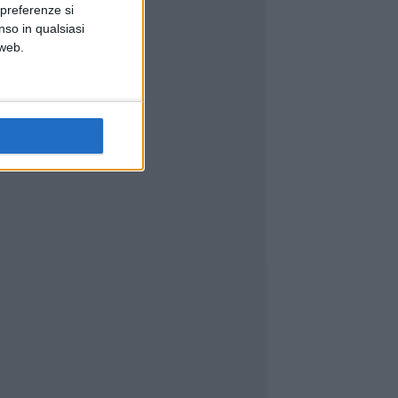
 preferenze si
nso in qualsiasi
 web.