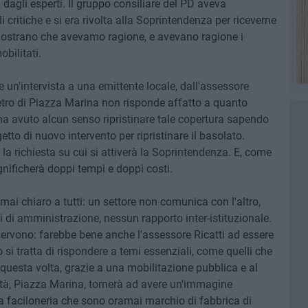
i, dagli esperti. Il gruppo consiliare del PD aveva
 critiche e si era rivolta alla Soprintendenza per riceverne
imostrano che avevamo ragione, e avevano ragione i
obilitati.
 un'intervista a una emittente locale, dall'assessore
imetro di Piazza Marina non risponde affatto a quanto
ha avuto alcun senso ripristinare tale copertura sapendo
tto di nuovo intervento per ripristinare il basolato.
la richiesta su cui si attiverà la Soprintendenza. E, come
nificherà doppi tempi e doppi costi.
ai chiaro a tutti: un settore non comunica con l'altro,
li di amministrazione, nessun rapporto inter-istituzionale.
rvono: farebbe bene anche l'assessore Ricatti ad essere
i tratta di rispondere a temi essenziali, come quelli che
uesta volta, grazie a una mobilitazione pubblica e al
ttà, Piazza Marina, tornerà ad avere un'immagine
 la faciloneria che sono oramai marchio di fabbrica di