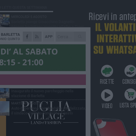
Ù LETTI QUESTA SETTIMANA
MERCOLEDÌ 5 AGOSTO
Barletta piange Gioacchino Dagnello:
64enne barlettano investito all'alba a Trani
A
BARLETTA
GIOVEDÌ 6 AGOSTO
APP
Il ricordo di "Cecco", il benzinaio col
NIO QUINTO
sorriso: «Contava i giorni che lo
paravano dalla pensione»
MERCOLEDÌ 5 AGOSTO
Jova Summer Party, giovedì mattina
sopralluogo nell'area dell'evento
DOMENICA 2 AGOSTO
Beni confiscati alla mafia. Nasce il servizio
di Co-housing
VENERDÌ 31 LUGLIO
Inaugurato il nuovo parcheggio nella
stazione di Barletta
MARTEDÌ 4 AGOSTO
Auto di persona con disabilità vandalizzata,
il sindaco Cannito condanna il gesto