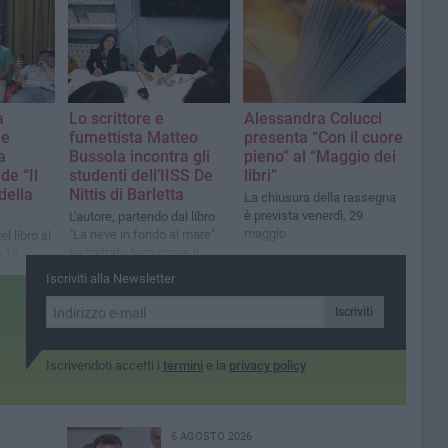
e nella
a
Lo scrittore e
Alessandra Colucci
de
fumettista Matteo
presenta “Con il cuore
a
Bussola incontra gli
pieno” al “Maggio dei
de “Il
studenti dell’IISS De
libri”
della
Nittis di Barletta
La chiusura della rassegna
è prevista venerdì, 29
L'autore, partendo dal libro
maggio
"La neve in fondo al mare"
l libro si
ha trattato temi come il
e 19
silenzio e l'ascolto, la paura
Mondadori
Iscriviti alla Newsletter
e la fragilità
Iscriviti
Iscrivendoti accetti i
termini
e la
privacy policy
6 AGOSTO 2026