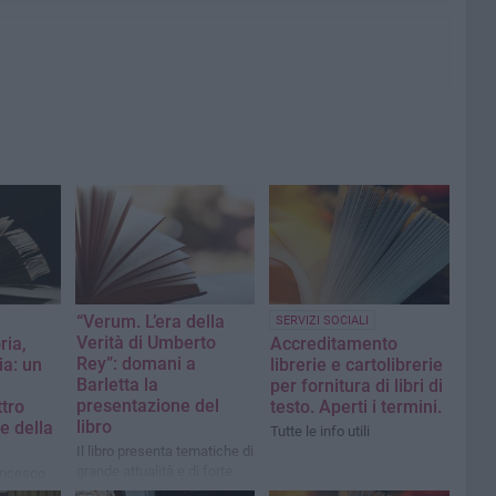
“Verum. L’era della
SERVIZI SOCIALI
Verità di Umberto
ria,
Accreditamento
Rey”: domani a
ia: un
librerie e cartolibrerie
Barletta la
per fornitura di libri di
presentazione del
ttro
testo. Aperti i termini.
libro
e della
Tutte le info utili
Il libro presenta tematiche di
grande attualità e di forte
rancesco
impatto sociale e civile
i Sangue e