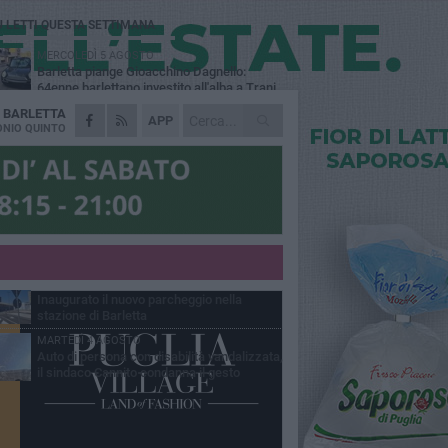
Ù LETTI QUESTA SETTIMANA
MERCOLEDÌ 5 AGOSTO
Barletta piange Gioacchino Dagnello:
64enne barlettano investito all'alba a Trani
A
BARLETTA
GIOVEDÌ 6 AGOSTO
APP
Il ricordo di "Cecco", il benzinaio col
NIO QUINTO
sorriso: «Contava i giorni che lo
paravano dalla pensione»
MERCOLEDÌ 5 AGOSTO
Jova Summer Party, giovedì mattina
sopralluogo nell'area dell'evento
DOMENICA 2 AGOSTO
Beni confiscati alla mafia. Nasce il servizio
di Co-housing
VENERDÌ 31 LUGLIO
Inaugurato il nuovo parcheggio nella
stazione di Barletta
MARTEDÌ 4 AGOSTO
Auto di persona con disabilità vandalizzata,
il sindaco Cannito condanna il gesto