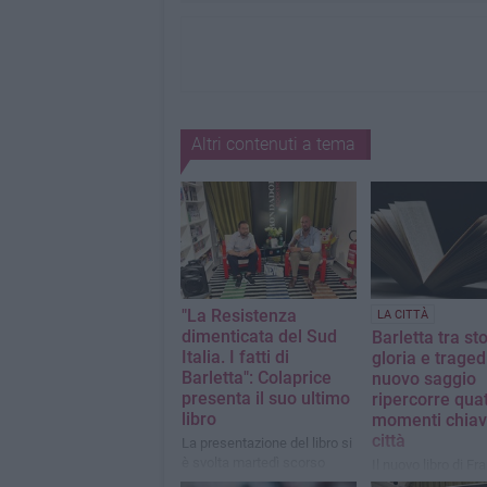
Altri contenuti a tema
"La Resistenza
LA CITTÀ
dimenticata del Sud
Barletta tra sto
Italia. I fatti di
gloria e traged
Barletta": Colaprice
nuovo saggio
presenta il suo ultimo
ripercorre qua
libro
momenti chiav
città
La presentazione del libro si
è svolta martedì scorso
Il nuovo libro di F
presso la libreria Mondadori
Pinto intitolato "D