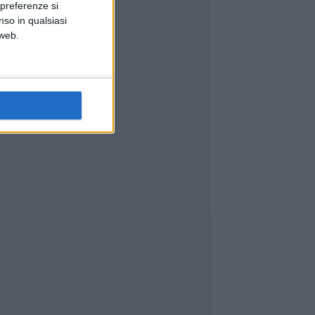
 preferenze si
nso in qualsiasi
 web.