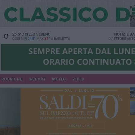
PI
26.5
°C
CIELO SERENO
NOTIZIE D
31°
OGGI MIN
24.5°
MAX
A
BARLETTA
DIRETTORE
ANTO
se
RUBRICHE
IREPORT
METEO
VIDEO