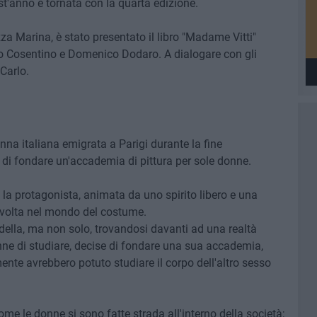
t'anno è tornata con la quarta edizione.
zza Marina, è stato presentato il libro "Madame Vitti"
rco Cosentino e Domenico Dodaro. A dialogare con gli
 Carlo.
nna italiana emigrata a Parigi durante la fine
lo di fondare un'accademia di pittura per sole donne.
, la protagonista, animata da uno spirito libero e una
svolta nel mondo del costume.
ella, ma non solo, trovandosi davanti ad una realtà
ne di studiare, decise di fondare una sua accademia,
mente avrebbero potuto studiare il corpo dell'altro sesso
me le donne si sono fatte strada all'interno della società;