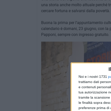
una storia anche molto attuale perché tr
cercare fortuna e salvarsi dalla povertà.
Buona la prima per l'appuntamento cult
calendario è domani, 23 giugno, con la 
Papponi, sempre con ingresso gratuito.
I
Noi e i nostri 1731
p
trattiamo dati person
e contenuti personali
tua autorizzazione no
tramite la scansione 
le finalità sopra des
preferenze prima di 