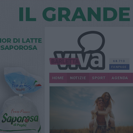
68.713
FANPAGE
HOME
NOTIZIE
SPORT
AGENDA