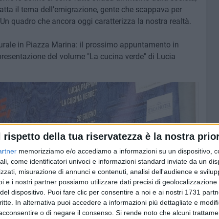
atta il tema dell'emigrazione, gente che scappava per
 Un quadro che ancora oggi caratterizza la nostra realtà.
urale in Piazza Marina: il prossimo appuntamento in
presentazione del volume "La cucina verde" di Lucia
l rispetto della tua riservatezza è la nostra prior
artner
memorizziamo e/o accediamo a informazioni su un dispositivo, c
ali, come identificatori univoci e informazioni standard inviate da un di
zzati, misurazione di annunci e contenuti, analisi dell'audience e svilupp
i e i nostri partner possiamo utilizzare dati precisi di geolocalizzazione 
del dispositivo. Puoi fare clic per consentire a noi e ai nostri 1731 partn
critte. In alternativa puoi accedere a informazioni più dettagliate e modif
acconsentire o di negare il consenso.
Si rende noto che alcuni trattamen