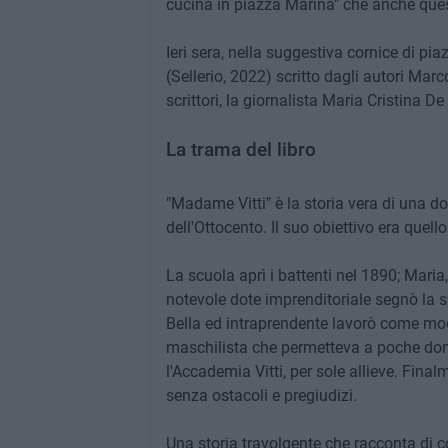
cucina in piazza Marina" che anche ques
Ieri sera, nella suggestiva cornice di pia
(Sellerio, 2022) scritto dagli autori Ma
scrittori, la giornalista Maria Cristina De
La trama del libro
"Madame Vitti" è la storia vera di una do
dell'Ottocento. Il suo obiettivo era quel
La scuola aprì i battenti nel 1890; Maria
notevole dote imprenditoriale segnò la 
Bella ed intraprendente lavorò come mod
maschilista che permetteva a poche don
l'Accademia Vitti, per sole allieve. Final
senza ostacoli e pregiudizi.
Una storia travolgente che racconta di co