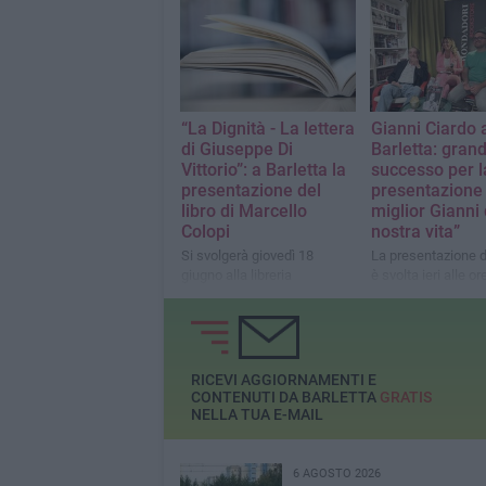
d’Oro. Quattro tapp
storia di Barletta”
“La Dignità - La lettera
Gianni Ciardo 
di Giuseppe Di
Barletta: gran
Vittorio”: a Barletta la
successo per l
presentazione del
presentazione 
libro di Marcello
miglior Gianni 
Colopi
nostra vita”
Si svolgerà giovedì 18
La presentazione de
giugno alla libreria
è svolta ieri alle or
Mondadori
presso la libreria 
di Barletta
RICEVI AGGIORNAMENTI E
CONTENUTI DA BARLETTA
GRATIS
NELLA TUA E-MAIL
6 AGOSTO 2026