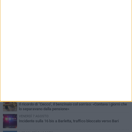
PIÙ LETTI QUESTA SETTIMANA
MERCOLEDÌ 5 AGOSTO
Barletta piange Gioacchino Dagnello: 64enne barlettano investito
all'alba a Trani
GIOVEDÌ 6 AGOSTO
Il ricordo di "Cecco", il benzinaio col sorriso: «Contava i giorni che
lo separavano dalla pensione»
VENERDÌ 7 AGOSTO
Incidente sulla 16 bis a Barletta, traffico bloccato verso Bari