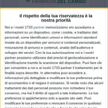
Il rispetto della tua riservatezza è la
nostra priorità
72
Noi e i nostri 1733
partner
memorizziamo e/o accediamo a
informazioni su un dispositivo, come i cookie, e trattiamo dati
personali, come identificatori univoci e informazioni standard
«I Soci della sezione di Barletta di Italia Nostra e molti
inviate da un dispositivo per annunci e contenuti personalizzati,
cittadini hanno chiesto ripetutamente in questi mesi di
misurazione di annunci e contenuti, analisi dell'audience e
prendere posizione sulla sistematica distruzione delle basole
sviluppo dei servizi.
Con la tua autorizzazione noi e i nostri
presenti nelle strade del Centro storico di Barletta. Già il 27
partner possiamo utilizzare dati precisi di geolocalizzazione e
aprile la Gazzetta del Mezzogiorno denunciava la situazione
identificazione tramite la scansione del dispositivo. Puoi fare clic
di via Geremia Di Scanno, con le basole spaccate senza
per consentire a noi e ai nostri 1733 partner il trattamento per le
finalità sopra descritte. In alternativa puoi accedere a
ritegno durante i lavori eseguiti dall'ENEL. I lavori furono
informazioni più dettagliate e modificare le tue preferenze prima
fermati dai Vigili Urbani che ne contestarono la modalità di
di acconsentire o di negare il consenso.
Si rende noto che alcuni
esecuzione, ma il giorno dopo gli operai, armati di martello
trattamenti dei dati personali possono non richiedere il tuo
pneumatico, continuarono nella loro opera di demolizione,
consenso, ma hai il diritto di opporti a tale trattamento. Le tue
salvandone però solo alcune. Dopo le numerose proteste dei
preferenze si applicheranno solo a questo sito web. Puoi
cittadini, soprattutto dopo l'intervento in piazza Marina,
modificare le tue preferenze o revocare il consenso in qualsiasi