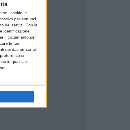
ità
ome i cookie, e
spositivo per annunci
o dei servizi.
Con la
e identificazione
er il trattamento per
icare le tue
ti dei dati personali
 preferenze si
nso in qualsiasi
 web.