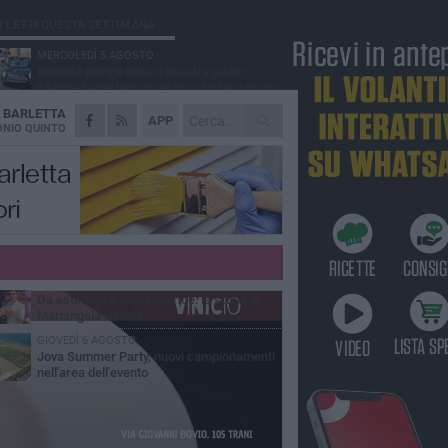
Ù LETTI QUESTA SETTIMANA
MERCOLEDÌ 5 AGOSTO
Barletta piange Gioacchino Dagnello:
64enne barlettano investito all'alba a Trani
A
BARLETTA
GIOVEDÌ 6 AGOSTO
APP
Il ricordo di "Cecco", il benzinaio col
NIO QUINTO
sorriso: «Contava i giorni che lo
paravano dalla pensione»
VENERDÌ 7 AGOSTO
Incidente sulla 16 bis a Barletta, traffico
bloccato verso Bari
MERCOLEDÌ 5 AGOSTO
Jova Summer Party, giovedì mattina
sopralluogo nell'area dell'evento
VENERDÌ 7 AGOSTO
Da estetista a imprenditrice: la storia di
Mariangela Nevola
GIOVEDÌ 6 AGOSTO
Jova Summer Party, nuovi campionamenti
nell'area dell'evento