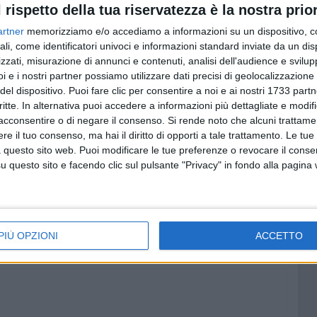
l rispetto della tua riservatezza è la nostra prior
artner
memorizziamo e/o accediamo a informazioni su un dispositivo, c
sta di questo evento, non poteva mancare il
trabucco
,
ali, come identificatori univoci e informazioni standard inviate da un di
utti emblemi di una città ricca di storia, risorse e di
zzati, misurazione di annunci e contenuti, analisi dell'audience e svilupp
i e i nostri partner possiamo utilizzare dati precisi di geolocalizzazione 
del dispositivo. Puoi fare clic per consentire a noi e ai nostri 1733 partn
critte. In alternativa puoi accedere a informazioni più dettagliate e modif
acconsentire o di negare il consenso.
Si rende noto che alcuni trattamen
e il tuo consenso, ma hai il diritto di opporti a tale trattamento. Le tue
 questo sito web. Puoi modificare le tue preferenze o revocare il conse
questo sito e facendo clic sul pulsante "Privacy" in fondo alla pagina
PIÙ OPZIONI
ACCETTO