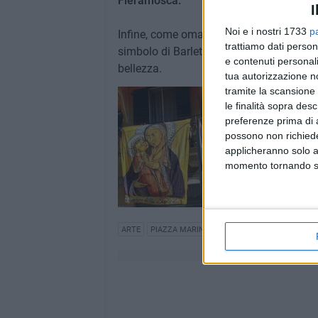
Fieramosca.
I
Noi e i nostri 1733
p
Infine, come omaggio al mare, protagoni
trattiamo dati person
simbolo di Barletta come città marinara. T
e contenuti personali
bellezza.
tua autorizzazione no
tramite la scansione 
le finalità sopra des
preferenze prima di 
possono non richieder
applicheranno solo a
momento tornando su 
ARTE
PIAZZA MARINA