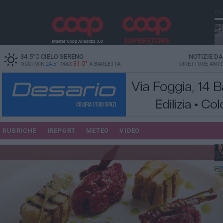
PI
34.5
°C
CIELO SERENO
NOTIZIE D
31.5°
OGGI MIN
24.5°
MAX
A
BARLETTA
DIRETTORE
ANTO
se
RUBRICHE
IREPORT
METEO
VIDEO