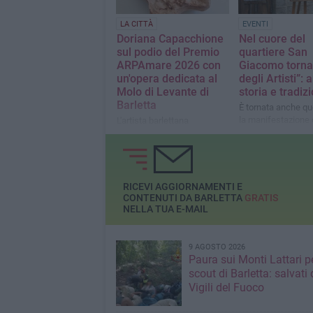
LA CITTÀ
EVENTI
Doriana Capacchione
Nel cuore del
sul podio del Premio
quartiere San
ARPAmare 2026 con
Giacomo torna
un'opera dedicata al
degli Artisti”: a
Molo di Levante di
storia e tradizi
Barletta
È tornata anche q
la manifestazione 
L'artista barlettana
due giorni ha anim
conquista il terzo posto per
Torto
il secondo anno
consecutivo con
41.323900°N 16.294968
RICEVI AGGIORNAMENTI E
CONTENUTI DA BARLETTA
GRATIS
NELLA TUA E-MAIL
9 AGOSTO 2026
Paura sui Monti Lattari p
scout di Barletta: salvati 
Vigili del Fuoco