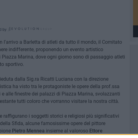
d by
on l'arrivo a Barletta di atleti da tutto il mondo, il Comitato
re indifferente, proponendo un evento artistico
di Piazza Marina, dove ogni giorno sono di passaggio atleti
to sportivo.
sieduta dalla Sig.ra Ricatti Luciana con la direzione
rtistica ha visto tra le protagoniste le opere della prof.ssa
 e alle finestre dei palazzi di Piazza Marina, svolazzanti
tante tutti coloro che vorranno visitare la nostra città.
e raffigurano i soggetti storici e religiosi più significativi
della Sfida, alcune famosissime opere del pittore
pione
Pietro Mennea
insieme al valoroso
Ettore