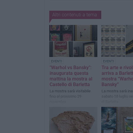
Altri contenuti a tema
EVENTI
EVENTI
"Warhol vs Bansky":
Tra arte e rivo
inaugurata questa
arriva a Barlet
mattina la mostra al
mostra “Warho
Castello di Barletta
Bansky”
La mostra sarà visitabile
La mostra sarà in
fino al prossimo 29
sabato 18 luglio ne
novembre
di Barletta