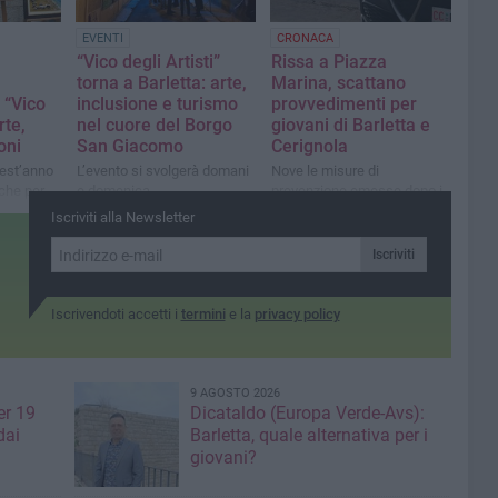
EVENTI
CRONACA
“Vico degli Artisti”
Rissa a Piazza
torna a Barletta: arte,
Marina, scattano
 “Vico
inclusione e turismo
provvedimenti per
rte,
nel cuore del Borgo
giovani di Barletta e
oni
San Giacomo
Cerignola
uest’anno
L’evento si svolgerà domani
Nove le misure di
che per
e domenica
prevenzione emesse dopo i
ato Vico
noti fatti di marzo 2025
Iscriviti alla Newsletter
Iscriviti
Iscrivendoti accetti i
termini
e la
privacy policy
9 AGOSTO 2026
er 19
Dicataldo (Europa Verde-Avs):
dai
Barletta, quale alternativa per i
giovani?