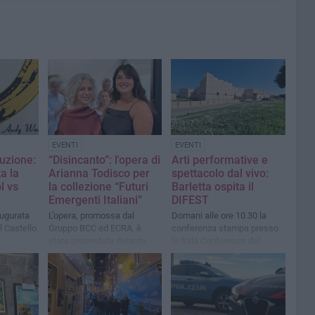
EVENTI
EVENTI
luzione:
“Disincanto”: l'opera di
Arti performative e
ta la
Arianna Todisco per
spettacolo dal vivo:
l vs
la collezione “Futuri
Barletta ospita il
Emergenti Italiani”
DIFEST
augurata
L’opera, promossa dal
Domani alle ore 10.30 la
l Castello
Gruppo BCC ed ECRA, è
conferenza stampa presso
stata presentata durante
la Sala Conferenze del
l’inaugurazione della filiale
Castello di Barletta
di Barletta