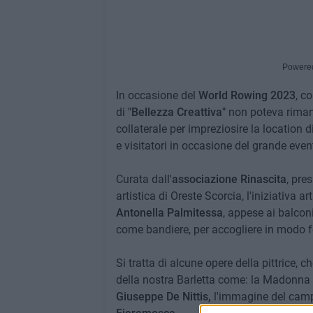
Powere
In occasione del
World Rowing 2023
, c
di
"Bellezza Creattiva"
non poteva rimane
collaterale per impreziosire la location 
e visitatori in occasione del grande even
Curata dall'
associazione Rinascita
, pre
artistica di Oreste Scorcia, l'iniziativa a
Antonella Palmitessa
, appese ai balconi
come bandiere, per accogliere in modo fes
Si tratta di alcune opere della pittrice, ch
della nostra Barletta come: la Madonna 
Giuseppe De Nittis,
l'immagine del cam