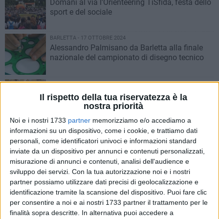
Domani al via l'Orienteering TiSfida, festa dello
sport e del sociale
BARLETTA - 17 OTTOBRE 2024
Alessandro Palmisano da Barletta alla finale
nazionale del campionato di disegno tecnico
BARLETTA - 17 OTTOBRE 2024
Green Game a Barletta, Andria e Trani: parte il
Il rispetto della tua riservatezza è la
campionato delle scuole sul riciclo
nostra priorità
Noi e i nostri 1733
partner
memorizziamo e/o accediamo a
BARLETTA - 16 OTTOBRE 2024
informazioni su un dispositivo, come i cookie, e trattiamo dati
Vingi Shoes, il 17 ottobre task force regionale:
personali, come identificatori univoci e informazioni standard
lavoratori in presidio a Bari
inviate da un dispositivo per annunci e contenuti personalizzati,
misurazione di annunci e contenuti, analisi dell'audience e
sviluppo dei servizi.
Con la tua autorizzazione noi e i nostri
BARLETTA - 14 OTTOBRE 2024
7
partner possiamo utilizzare dati precisi di geolocalizzazione e
Vingi Shoes di Barletta, prosegue sciopero e
identificazione tramite la scansione del dispositivo. Puoi fare clic
sit-in davanti ai cancelli dell’azienda
per consentire a noi e ai nostri 1733 partner il trattamento per le
finalità sopra descritte. In alternativa puoi accedere a