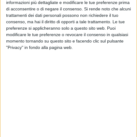
BARLETTA - 9 OTTOBRE 2024
informazioni più dettagliate e modificare le tue preferenze prima
Vingi Shoes, la replica dell'azienda ai lavoratori
di acconsentire o di negare il consenso.
Si rende noto che alcuni
trattamenti dei dati personali possono non richiedere il tuo
consenso, ma hai il diritto di opporti a tale trattamento. Le tue
preferenze si applicheranno solo a questo sito web. Puoi
BARLETTA - 7 OTTOBRE 2024
Vingi Shoes di Barletta: dipendenti in sciopero,
modificare le tue preferenze o revocare il consenso in qualsiasi
da martedì sit-in davanti ad azienda
momento tornando su questo sito e facendo clic sul pulsante
"Privacy" in fondo alla pagina web.
BARLETTA - 7 OTTOBRE 2024
I perché della crescita della somministrazione
di lavoro a tempo indeterminato
BARLETTA - 1 OTTOBRE 2024
L'Istituto delle Suore Salesiane dei Sacri Cuori
di Barletta ha rappresentato la Puglia
all'apertura dell'anno scolastico
BARLETTA - 26 SETTEMBRE 2024
Si sperimenta la settimana corta all'istituto
Léontine e Giuseppe De Nittis di Barletta