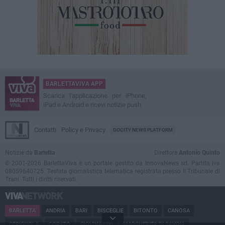
BARLETTAVIVA APP
Scarica l'applicazione per iPhone,
iPad e Android e ricevi notizie push
Contatti
Policy e Privacy
GOCITY NEWS PLATFORM
Notizie da
Barletta
Direttore
Antonio Quinto
© 2001-2026 BarlettaViva è un portale gestito da InnovaNews srl. Partita iva
08059640725. Testata giornalistica telematica registrata presso il Tribunale di
Trani. Tutti i diritti riservati.
BARLETTA
ANDRIA
BARI
BISCEGLIE
BITONTO
CANOSA
CERIGNOLA
CORATO
GIOVINAZZO
MARGHERITA DI SAVOIA