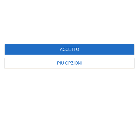
BARLETTA - 8 SETTEMBRE 2010
Alle 17 in campo in Coppa Italia contro il
Nuovo Campobasso
Precedente
1
2
...
811
812
813
814
815
ACCETTO
...
Successiva
PIÙ OPZIONI