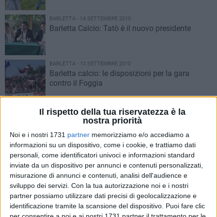
BARLETTA - 14 SETTEMBRE 2010
Barletta Calcio: Tatò è il nuovo presidente
BARLETTA - 13 SETTEMBRE 2010
Barletta calcio: le disposizioni per la gara
contro il Foggia
BARLETTA - 13 SETTEMBRE 2010
Il rispetto della tua riservatezza è la
Barletta calcio, ecco i voti
nostra priorità
Noi e i nostri 1731
partner
memorizziamo e/o accediamo a
informazioni su un dispositivo, come i cookie, e trattiamo dati
BARLETTA - 12 SETTEMBRE 2010
personali, come identificatori univoci e informazioni standard
Barletta Calcio: i commenti del dopo-gara
inviate da un dispositivo per annunci e contenuti personalizzati,
misurazione di annunci e contenuti, analisi dell'audience e
sviluppo dei servizi.
Con la tua autorizzazione noi e i nostri
partner possiamo utilizzare dati precisi di geolocalizzazione e
BARLETTA - 12 SETTEMBRE 2010
identificazione tramite la scansione del dispositivo. Puoi fare clic
Nocerina – Barletta 2-1, una gara thriller
per consentire a noi e ai nostri 1731 partner il trattamento per le