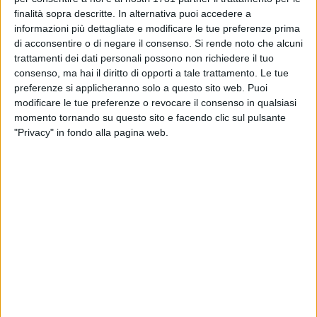
finalità sopra descritte. In alternativa puoi accedere a
informazioni più dettagliate e modificare le tue preferenze prima
BARLETTA - 12 SETTEMBRE 2010
di acconsentire o di negare il consenso.
Si rende noto che alcuni
Barletta Calcio: i convocati della Nocerina
trattamenti dei dati personali possono non richiedere il tuo
consenso, ma hai il diritto di opporti a tale trattamento. Le tue
preferenze si applicheranno solo a questo sito web. Puoi
modificare le tue preferenze o revocare il consenso in qualsiasi
BARLETTA - 12 SETTEMBRE 2010
momento tornando su questo sito e facendo clic sul pulsante
Barletta Calcio: modificato il regolamento
"Privacy" in fondo alla pagina web.
accrediti
BARLETTA - 12 SETTEMBRE 2010
Barletta Calcio: acquistato il difensore Simone
Perico
BARLETTA - 11 SETTEMBRE 2010
Cardo volley, dall’amichevole solo sensazioni
positive
BARLETTA - 11 SETTEMBRE 2010
Barletta Calcio: il punto sulla Nocerina,