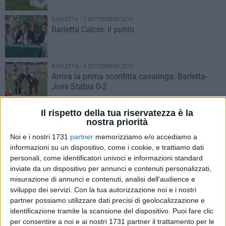
BARLETTA - 7 SETTEMBRE 2010
Barletta Calcio: il punto
BARLETTA - 5 SETTEMBRE 2010
Arriva la prima sconfitta casalinga: Barletta-
Juve Stabia 0-2
Il rispetto della tua riservatezza è la
BARLETTA - 3 SETTEMBRE 2010
nostra priorità
Barletta calcio, allenamenti a porte chiuse
Noi e i nostri 1731
partner
memorizziamo e/o accediamo a
informazioni su un dispositivo, come i cookie, e trattiamo dati
personali, come identificatori univoci e informazioni standard
BARLETTA - 3 SETTEMBRE 2010
inviate da un dispositivo per annunci e contenuti personalizzati,
Barletta calcio, presentati i nuovi acquisti
misurazione di annunci e contenuti, analisi dell'audience e
sviluppo dei servizi.
Con la tua autorizzazione noi e i nostri
partner possiamo utilizzare dati precisi di geolocalizzazione e
BARLETTA - 3 SETTEMBRE 2010
identificazione tramite la scansione del dispositivo. Puoi fare clic
Barletta calcio, costo biglietti troppo alti?
per consentire a noi e ai nostri 1731 partner il trattamento per le