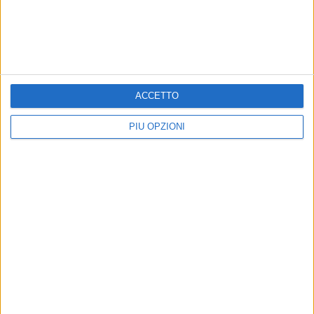
la prima di Campionato
Precedente
1
2
...
812
813
814
815
816
...
Successiva
ACCETTO
PIÙ OPZIONI