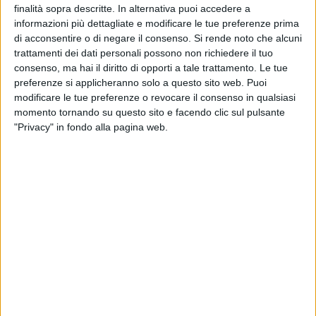
finalità sopra descritte. In alternativa puoi accedere a
informazioni più dettagliate e modificare le tue preferenze prima
di acconsentire o di negare il consenso.
Si rende noto che alcuni
BARLETTA - 1 SETTEMBRE 2010
Coppa Italia, contro il Fondi si giocherà a
trattamenti dei dati personali possono non richiedere il tuo
ranghi ridotti
consenso, ma hai il diritto di opporti a tale trattamento. Le tue
preferenze si applicheranno solo a questo sito web. Puoi
modificare le tue preferenze o revocare il consenso in qualsiasi
BARLETTA - 31 AGOSTO 2010
momento tornando su questo sito e facendo clic sul pulsante
Calciomercato ardente, ben quattro le nuove
"Privacy" in fondo alla pagina web.
pedine per il mister
BARLETTA - 31 AGOSTO 2010
Barletta Calcio, Fabrizio Anselmi è il primo
colpo di calciomercato
BARLETTA - 30 AGOSTO 2010
Barletta - Pisa, pari beffardo per i biancorossi
BARLETTA - 27 AGOSTO 2010
Prima Div. Femminile, l’Axia volley ritrova il