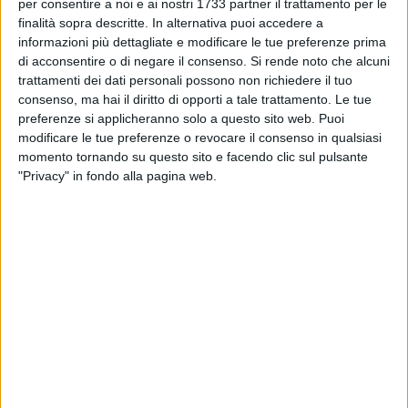
BARLETTA - 28 MAGGIO 2025
per consentire a noi e ai nostri 1733 partner il trattamento per le
Super Trofeo Lamborghini Europa: Benny
finalità sopra descritte. In alternativa puoi accedere a
Strignano di scena a Monza
informazioni più dettagliate e modificare le tue preferenze prima
di acconsentire o di negare il consenso.
Si rende noto che alcuni
trattamenti dei dati personali possono non richiedere il tuo
BARLETTA - 27 MAGGIO 2025
consenso, ma hai il diritto di opporti a tale trattamento. Le tue
La Barletta Sportiva ancora protagonista al
preferenze si applicheranno solo a questo sito web. Puoi
Passatore 2025
modificare le tue preferenze o revocare il consenso in qualsiasi
momento tornando su questo sito e facendo clic sul pulsante
BARLETTA - 27 MAGGIO 2025
"Privacy" in fondo alla pagina web.
Il Trofeo Filippi di Beach Sprint sbarca per la
prima volta in Puglia, a Taranto
BARLETTA - 22 MAGGIO 2025
100 km per 100 donne: da Firenze a Faenza
anche tre atlete di Barletta
BARLETTA - 21 MAGGIO 2025
Ancora vittorie per i canottieri della Lega
Navale di Barletta