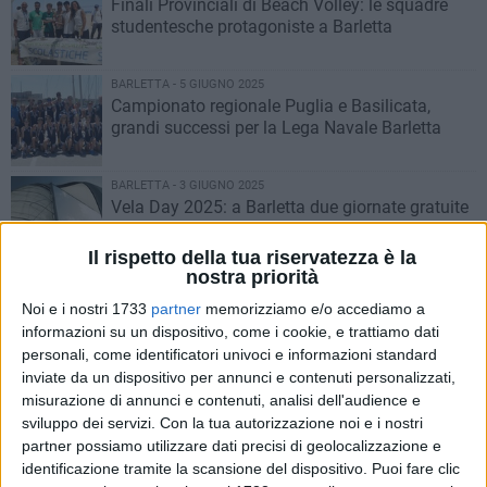
Finali Provinciali di Beach Volley: le squadre
studentesche protagoniste a Barletta
BARLETTA - 5 GIUGNO 2025
Campionato regionale Puglia e Basilicata,
grandi successi per la Lega Navale Barletta
BARLETTA - 3 GIUGNO 2025
Vela Day 2025: a Barletta due giornate gratuite
per far scoprire la vela ai più giovani
Il rispetto della tua riservatezza è la
nostra priorità
BARLETTA - 1 GIUGNO 2025
Supertrofeo Lamborghini Europe: rabbia e
Noi e i nostri 1733
partner
memorizziamo e/o accediamo a
orgoglio di Benny Strignano a Monza
informazioni su un dispositivo, come i cookie, e trattiamo dati
personali, come identificatori univoci e informazioni standard
inviate da un dispositivo per annunci e contenuti personalizzati,
BARLETTA - 31 MAGGIO 2025
misurazione di annunci e contenuti, analisi dell'audience e
Super Trofeo Lamborghini: gara 1 in agrodolce
sviluppo dei servizi.
Con la tua autorizzazione noi e i nostri
per Benny Strignano
partner possiamo utilizzare dati precisi di geolocalizzazione e
identificazione tramite la scansione del dispositivo. Puoi fare clic