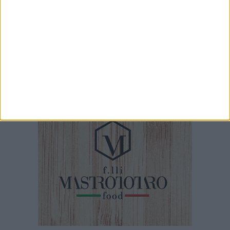
5 AGOSTO 2026
Jova Summer Party, giovedì mattina
sopralluogo nell'area dell'evento
5 AGOSTO 2026
Petardi lanciati in un'attività commerciale: «Ora
basta. La sicurezza delle periferie è
un'emergenza»