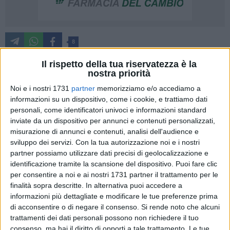
8
Va in archivio anche questa XXIX edizione di Castel dei
Il rispetto della tua riservatezza è la
nostra priorità
Mondi che, tra gli altri pregi (qualità degli spettacoli, varietà
delle location, partecipazione di pubblico, consenso della
Noi e i nostri 1731
partner
memorizziamo e/o accediamo a
critica) ha quello di aver fatto da apripista al
prossimo
informazioni su un dispositivo, come i cookie, e trattiamo dati
personali, come identificatori univoci e informazioni standard
"Trentennale" del Festival
. Un traguardo davvero esaltante,
inviate da un dispositivo per annunci e contenuti personalizzati,
da qualsiasi angolatura lo si voglia guardare.
misurazione di annunci e contenuti, analisi dell'audience e
sviluppo dei servizi.
Con la tua autorizzazione noi e i nostri
"Questo Festival è adulto – sottolinea
la sindaca di Andria,
partner possiamo utilizzare dati precisi di geolocalizzazione e
Giovanna
Bruno
– anzi, è nel pieno della sua maturità. È
identificazione tramite la scansione del dispositivo. Puoi fare clic
arrivato fin qui sperimentando, esplorando e innovandosi nel
per consentire a noi e ai nostri 1731 partner il trattamento per le
tempo. Ha resistito alle tendenze del momento, alle
finalità sopra descritte. In alternativa puoi accedere a
informazioni più dettagliate e modificare le tue preferenze prima
seduzioni commerciali, alle massificazioni. Ha cioè imposto
di acconsentire o di negare il consenso.
Si rende noto che alcuni
un suo stile, con coraggio, determinazione ed una profonda
trattamenti dei dati personali possono non richiedere il tuo
visione. E con questo concreto e pesante bagaglio di
consenso, ma hai il diritto di opporti a tale trattamento. Le tue