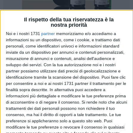
Il rispetto della tua riservatezza è la
nostra priorità
Noi e i nostri 1731
partner
memorizziamo e/o accediamo a
informazioni su un dispositivo, come i cookie, e trattiamo dati
personali, come identificatori univoci e informazioni standard
Barletta compie un importante passo avanti verso
inviate da un dispositivo per annunci e contenuti personalizzati,
l'inclusione e l'accessibilità con un nuovo progetto dedicato
misurazione di annunci e contenuti, analisi dell'audience e
alle persone con disabilità, pensato per abbattere le barriere
sviluppo dei servizi.
Con la tua autorizzazione noi e i nostri
fisiche e sociali e permettere a tutti di vivere il mare in modo
partner possiamo utilizzare dati precisi di geolocalizzazione e
pieno, sicuro e autonomo.
identificazione tramite la scansione del dispositivo. Puoi fare clic
per consentire a noi e ai nostri 1731 partner il trattamento per le
finalità sopra descritte. In alternativa puoi accedere a
L'iniziativa, che avverrà domenica 29 marzo alle 10.30,
informazioni più dettagliate e modificare le tue preferenze prima
prevede la realizzazione di un pontile attrezzato che
di acconsentire o di negare il consenso.
Si rende noto che alcuni
consentirà operazioni di imbarco e sbarco facilitate sui
trattamenti dei dati personali possono non richiedere il tuo
natanti, grazie a una struttura di sostegno appositamente
consenso, ma hai il diritto di opporti a tale trattamento. Le tue
progettata e all'installazione di un sollevatore manuale a
preferenze si applicheranno solo a questo sito web. Puoi
bandiera con portata fino a 150 kg, conforme alle normative
modificare le tue preferenze o revocare il consenso in qualsiasi