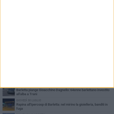
PIÙ LETTI QUESTA SETTIMANA
VENERDÌ 31 LUGLIO
Inaugurato il nuovo parcheggio nella stazione di Barletta
MERCOLEDÌ 5 AGOSTO
Barletta piange Gioacchino Dagnello: 64enne barlettano investito
all'alba a Trani
GIOVEDÌ 30 LUGLIO
Rapina all'Ipercoop di Barletta: nel mirino la gioielleria, banditi in
fuga