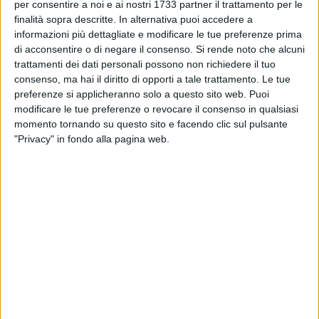
al dialogo teatrale? Crede che questa forma letteraria
per consentire a noi e ai nostri 1733 partner il trattamento per le
finalità sopra descritte. In alternativa puoi accedere a
debba essere maggiormente presa in considerazione?
informazioni più dettagliate e modificare le tue preferenze prima
«
Ora, come dice bene lei, ho pubblicato il primo testo teatrale
di acconsentire o di negare il consenso.
Si rende noto che alcuni
con questo libro su cartaceo perché credo che questo testo
trattamenti dei dati personali possono non richiedere il tuo
possa avvicinare i giovani al cosiddetto teatro di
consenso, ma hai il diritto di opporti a tale trattamento. Le tue
formazione. Noi sappiamo che esiste il romanzo di
preferenze si applicheranno solo a questo sito web. Puoi
formazione e la poesia di formazione ma esiste anche il
modificare le tue preferenze o revocare il consenso in qualsiasi
teatro di formazione
che è una narrazione che parla
momento tornando su questo sito e facendo clic sul pulsante
"Privacy" in fondo alla pagina web.
attraverso metafore disseminate nel testo di problemi che
affrontano quotidianamente i giovani e che lo stesso
Giuseppe De Nittis ha vissuto partendo da Barletta e
arrivando a Parigi e abitando una società complessa come
quella».
Già dal titolo emerge la presenza di questa figura
mitologica. Cosa significa il Minotauro nella vita del De
Nittis, qual è la sua valenza epistemologica?
«La nostra vita è rappresentata da un
labirinto
e il labirinto
percorso dal Minotauro rappresenta proprio la rete