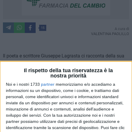
15
A cura di
VALENTINA PAOLILLO
Il poeta e scrittore Giuseppe Lagrasta ci racconta della sua
nuova opera dal titolo
"Giuseppe De Nittis: dialogo con il
Minotauro"
, un dialogo teatrale che si appresta ad essere
Il rispetto della tua riservatezza è la
nostra priorità
messo presto in scena. In quest'opera, in cui ci sono
interlocuzioni tra il pittore barlettano Giuseppe De Nittis e la
Noi e i nostri 1733
partner
memorizziamo e/o accediamo a
informazioni su un dispositivo, come i cookie, e trattiamo dati
moglie Leontine De Nittis, emergono i malesseri dell'artista
personali, come identificatori univoci e informazioni standard
durante il suo periodo parigino, emersi da un'attenta lettura
inviate da un dispositivo per annunci e contenuti personalizzati,
dei taccuini del pittore.
misurazione di annunci e contenuti, analisi dell'audience e
sviluppo dei servizi.
Con la tua autorizzazione noi e i nostri
Lei ha scelto per diversi anni la prosa e la poesia. Come
partner possiamo utilizzare dati precisi di geolocalizzazione e
nasce l'idea di approcciarsi in questo periodo di creatività
identificazione tramite la scansione del dispositivo. Puoi fare clic