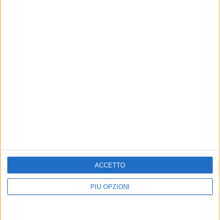
ACCETTO
PIÙ OPZIONI
Altri contenuti a tema