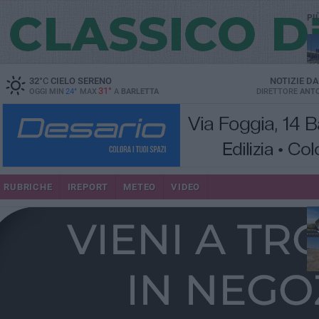
PI
32
°C
CIELO SERENO
NOTIZIE D
31°
OGGI MIN
24°
MAX
A
BARLETTA
DIRETTORE
ANTO
RUBRICHE
IREPORT
METEO
VIDEO