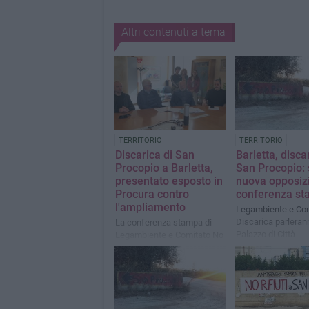
Altri contenuti a tema
TERRITORIO
TERRITORIO
Discarica di San
Barletta, disca
Procopio a Barletta,
San Procopio:
presentato esposto in
nuova opposiz
Procura contro
conferenza s
l'ampliamento
Legambiente e Co
Discarica parleran
La conferenza stampa di
Palazzo di Città
Legambiente e Comitato No
Discarica a Palazzo di Città