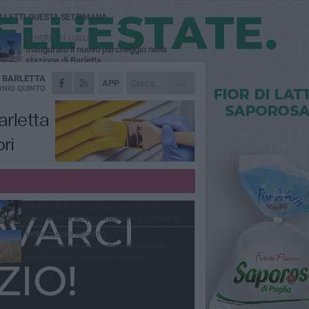
Ù LETTI QUESTA SETTIMANA
VENERDÌ 31 LUGLIO
Inaugurato il nuovo parcheggio nella
stazione di Barletta
A
BARLETTA
MERCOLEDÌ 5 AGOSTO
APP
Barletta piange Gioacchino Dagnello:
NIO QUINTO
64enne barlettano investito all'alba a Trani
GIOVEDÌ 30 LUGLIO
Rapina all'Ipercoop di Barletta: nel mirino la
gioielleria, banditi in fuga
DOMENICA 2 AGOSTO
Beni confiscati alla mafia. Nasce il servizio
di Co-housing
VENERDÌ 31 LUGLIO
Divieto di balneazione revocato, tornano
balneabili le acque antistanti il Canale H
MERCOLEDÌ 5 AGOSTO
Jova Summer Party, giovedì mattina
sopralluogo nell'area dell'evento