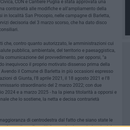
 Civica, CON e Cantiere Puglia è stata approvata una
rma contrarietà alle modifiche e all'ampliamento della
osi in località San Procopio, nelle campagne di Barletta,
ervizi decisoria del 3 marzo scorso, che ha dato disco
onsiliari.
ti che, contro quanto autorizzato, le amministrazioni cui
salute pubblica, ambientale, del territorio e paesaggistica,
alla comunicazione del provvedimento, per opporsi, "a
o inequivoco il proprio motivato dissenso prima della
. Avendo il Comune di Barletta in più occasioni espresso
azioni di Giunta, l'8 aprile 2021, il 18 agosto 2021 e l'8
ommissario straordinario del 2 marzo 2022; con due
io 2024 e a marzo 2025 - ha la piena titolarità a opporsi e
nale che lo sostiene, la netta e decisa contrarietà
maggioranza di centrodestra dal fatto che siano state le
non è questione di meriti da prendersi o recriminazioni da