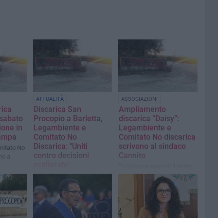
ATTUALITÀ
ASSOCIAZIONI
rica
Discarica San
Ampliamento
 sabato
Procopio a Barletta,
discarica “Daisy”:
ione in
Legambiente e
Legambiente e
tampa
Comitato No
Comitato No discarica
Discarica: "Uniti
scrivono al sindaco
mitato No
contro decisioni
Cannito
no a
scellerate"
“Il Comune eserciti il diritto
di opposizione o il territorio
Il commento
sarà condannato”
dell'associazionismo
ambientalista dopo il
consiglio comunale di
martedì