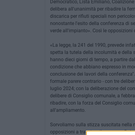
Democratico, Lista Emiliano, Coalizione
delibera all'unanimità per ribadire la fe
discarica per rifiuti speciali non pericol
nonostante l'esito della conferenza di s
verde all'impianto». Così le opposizioni c
«La legge, la 241 del 1990, prevede infat
spetta la tutela della incolumità e della 
hanno dieci giorni di tempo, a partire d
condizione che abbiano espresso in mod
conclusione dei lavori della conferenza"
formale parere contrario - con tre deliber
luglio 2024; con la deliberazione del c
delibere di Consiglio comunale, a febbra
ribadire, con la forza del Consiglio comu
all'ampliamento.
Sorvoliamo sulla stizza suscitata nella 
opposizioni a tracciare il percorso. Qui 