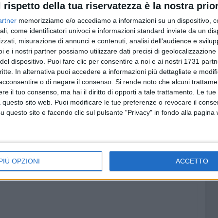
l rispetto della tua riservatezza è la nostra prior
er la quale non possiamo permetterci di scendere in
po importanti, fondamentali, si tratta di tutelare il
artner
memorizziamo e/o accediamo a informazioni su un dispositivo, c
ni, la salute dei cittadini e delle cittadine, il nostro futuro
ali, come identificatori univoci e informazioni standard inviate da un di
zzati, misurazione di annunci e contenuti, analisi dell'audience e svilupp
i e i nostri partner possiamo utilizzare dati precisi di geolocalizzazione 
i accoglie anche un emendamento della maggioranza per
del dispositivo. Puoi fare clic per consentire a noi e ai nostri 1731 partn
e di stralciare la zona di San Procopio da quelle idonee a
critte. In alternativa puoi accedere a informazioni più dettagliate e modif
ncora una volta la formale contrarietà a quello che di
acconsentire o di negare il consenso.
Si rende noto che alcuni trattamen
de di attivare la procedura di opposizione, partendo dalle
e il tuo consenso, ma hai il diritto di opporti a tale trattamento. Le tue
 dagli enti coinvolti e di impegnare Sindaco e Giunta a
 questo sito web. Puoi modificare le tue preferenze o revocare il conse
li una opposizione decisa, agendo sul piano amministrativo
questo sito e facendo clic sul pulsante "Privacy" in fondo alla pagina
arletta».
PIÙ OPZIONI
ACCETTO