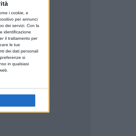
ità
ome i cookie, e
spositivo per annunci
o dei servizi.
Con la
e identificazione
er il trattamento per
icare le tue
ti dei dati personali
 preferenze si
nso in qualsiasi
 web.