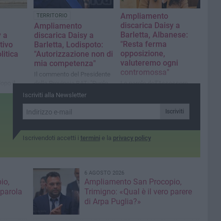
Ampliamento
TERRITORIO
discarica Daisy a
Ampliamento
Barletta, Albanese:
y a
discarica Daisy a
"Resta ferma
tivo
Barletta, Lodispoto:
opposizione,
litica
"Autorizzazione non di
valuteremo ogni
mia competenza"
contromossa"
Il commento del Presidente
opo il
della Provincia BAT: "Ruolo
Le parole dell'Assessore
ella
limitato, pareri favorevoli di
all'Ambiente dopo il parere
Iscriviti alla Newsletter
quasi tutti gli attori coinvolti"
favorevole della Provincia
sull'espansione a San
Iscriviti
Procopio
Iscrivendoti accetti i
termini
e la
privacy policy
6 AGOSTO 2026
io,
Ampliamento San Procopio,
 parola
Trimigno: «Qual è il vero parere
di Arpa Puglia?»