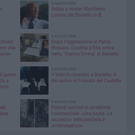
6 AGOSTO 2026
i
Addio a mister Marchioro.
L'uomo del Barletta in B
6 AGOSTO 2026
nzinaio
Dopo l'aggressione al Parco
orni che
Rossani, Giuditta D'Elia arriva
ione»
nella "Stanza Divina" di Barletta
6 AGOSTO 2026
il punto
Il Volo in concerto a Barletta: il
ità a
trio arriva al Fossato del Castello
mium
5 AGOSTO 2026
edì
Petardi lanciati in un'attività
area
commerciale: «Ora basta. La
sicurezza delle periferie è
un'emergenza»