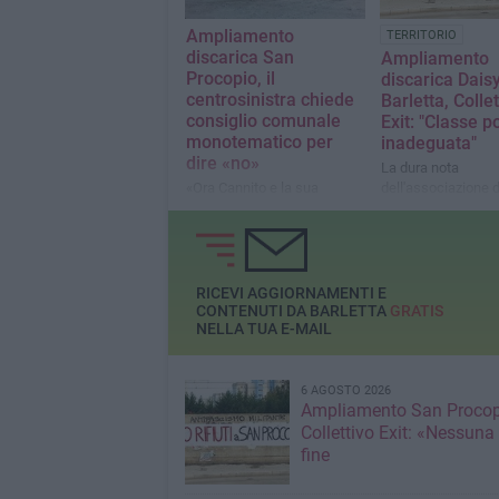
Ampliamento
TERRITORIO
discarica San
Ampliamento
Procopio, il
discarica Dais
centrosinistra chiede
Barletta, Collet
consiglio comunale
Exit: "Classe po
monotematico per
inadeguata"
dire «no»
La dura nota
«Ora Cannito e la sua
dell'associazione d
Amministrazione dimostrino
parere favorevole d
di fare sul serio»
Provincia BAT
RICEVI AGGIORNAMENTI E
CONTENUTI DA BARLETTA
GRATIS
NELLA TUA E-MAIL
6 AGOSTO 2026
Ampliamento San Procop
Collettivo Exit: «Nessuna
fine