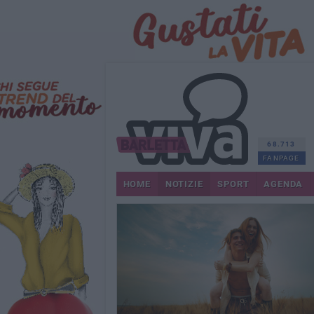
68.713
FANPAGE
HOME
NOTIZIE
SPORT
AGENDA