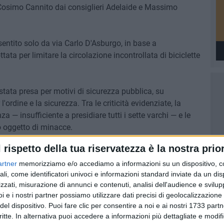
 Cosimo Cannito dai consiglieri Adelaide e Massimo
entito solo da via Carlo D'Asburgo, in base a
ta per limitare la circolazione incontrollata di biciclette
 stata presa per motivi di sicurezza pubblica, su
'ordine e la sicurezza. Tra le criticità evidenziate, la
a — insufficiente a presidiare tutti i sette varchi — e le
o oggetto di minacce.
l rispetto della tua riservatezza è la nostra prior
paccio nella zona dei bastioni di San Vincenzo, favoriti
vano più complessi i controlli da parte delle forze
artner
memorizziamo e/o accediamo a informazioni su un dispositivo, c
ali, come identificatori univoci e informazioni standard inviate da un di
perto alla possibilità di soluzioni condivise, invitando le
zzati, misurazione di annunci e contenuti, analisi dell'audience e svilupp
ste in accordo con le autorità, nell'interesse della
i e i nostri partner possiamo utilizzare dati precisi di geolocalizzazione 
del dispositivo. Puoi fare clic per consentire a noi e ai nostri 1733 partn
critte. In alternativa puoi accedere a informazioni più dettagliate e modif