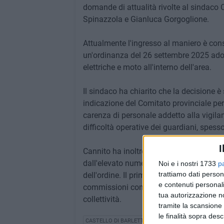
domande di attualità rivolte al sindaco
Spinazzola e Gianluca Gorgoglione.
Attualmente l'ingresso al maniero è cons
un'ordinanza del 26 settembre 2025 adotta
elettriche e moto all'interno dell'area.
Il sindaco ha chiarito che la decisione è
indicazione del Comitato provinciale per l
carenza di personale addetto alla vigilanz
difficoltà operative dei guardiani, spess
I
Cannito ha inoltre segnalato episodi di s
dall'elevato numero di accessi, che rende
Noi e i nostri 1733
p
trattiamo dati person
dell'ordine. Il primo cittadino ha infine a
e contenuti personali
commissioni competenti a formulare propo
tua autorizzazione no
collettività.
tramite la scansione 
le finalità sopra des
CASTELLO DI BARLETTA