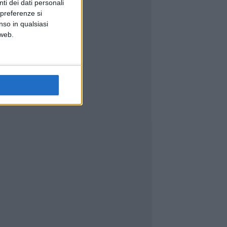
ti dei dati personali
 preferenze si
nso in qualsiasi
 web.