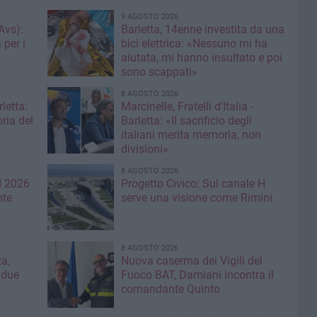
9 AGOSTO 2026
Avs):
Barletta, 14enne investita da una
 per i
bici elettrica: «Nessuno mi ha
aiutata, mi hanno insultato e poi
sono scappati»
8 AGOSTO 2026
letta:
Marcinelle, Fratelli d'Italia -
ria del
Barletta: «Il sacrificio degli
italiani merita memoria, non
divisioni»
8 AGOSTO 2026
I 2026
Progetto Civico: Sul canale H
nte
serve una visione come Rimini
8 AGOSTO 2026
a,
Nuova caserma dei Vigili del
 due
Fuoco BAT, Damiani incontra il
comandante Quinto