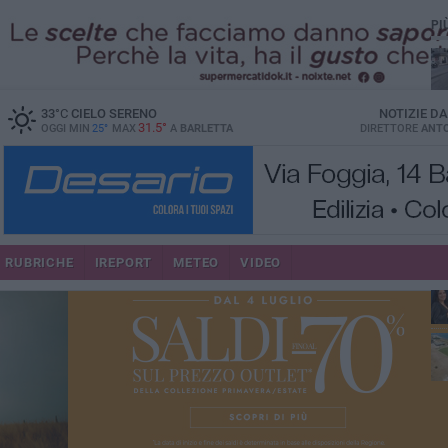
PI
33
°C
CIELO SERENO
NOTIZIE D
31.5°
OGGI MIN
25°
MAX
A
BARLETTA
DIRETTORE
ANTO
se
RUBRICHE
IREPORT
METEO
VIDEO