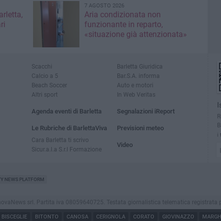
7 AGOSTO 2026
rletta,
Aria condizionata non
ri
funzionante in reparto,
«situazione già attenzionata»
Scacchi
Barletta Giuridica
Calcio a 5
Bar.S.A. informa
Beach Soccer
Auto e motori
Altri sport
In Web Veritas
I
Agenda eventi di Barletta
Segnalazioni iReport
R
B
Le Rubriche di BarlettaViva
Previsioni meteo
i
Cara Barletta ti scrivo
Video
Sicur.a.l.a S.r.l Formazione
TY NEWS PLATFORM
aNews srl. Partita iva 08059640725. Testata giornalistica telematica registrata presso
BISCEGLIE
BITONTO
CANOSA
CERIGNOLA
CORATO
GIOVINAZZO
MARGHE