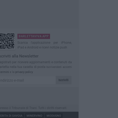
BARLETTAVIVA APP
Scarica l'applicazione per iPhone,
iPad e Android e ricevi notizie push
scriviti alla Newsletter
egistrati per ricevere aggiornamenti e contenuti da
arletta nella tua casella di posta
Iscrivendoti accetti
termini
e la
privacy policy
Iscriviti
 il Tribunale di Trani. Tutti i diritti riservati.
RITA DI SAVOIA
MINERVINO
MODUGNO