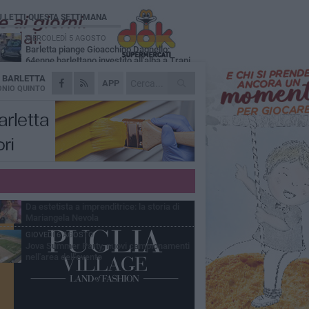
Ù LETTI QUESTA SETTIMANA
MERCOLEDÌ 5 AGOSTO
Barletta piange Gioacchino Dagnello:
64enne barlettano investito all'alba a Trani
A
BARLETTA
GIOVEDÌ 6 AGOSTO
APP
Il ricordo di "Cecco", il benzinaio col
NIO QUINTO
sorriso: «Contava i giorni che lo
paravano dalla pensione»
VENERDÌ 7 AGOSTO
Incidente sulla 16 bis a Barletta, traffico
bloccato verso Bari
MERCOLEDÌ 5 AGOSTO
Jova Summer Party, giovedì mattina
sopralluogo nell'area dell'evento
VENERDÌ 7 AGOSTO
Da estetista a imprenditrice: la storia di
Mariangela Nevola
GIOVEDÌ 6 AGOSTO
Jova Summer Party, nuovi campionamenti
nell'area dell'evento