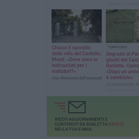
Concerti in collabo
con Radio Norba
Chiuso il cancello
TERRITORIO
della villa del Castello,
Degrado al Pa
Musti: «Dove sono le
giochi del Cast
indicazioni per i
Barletta. Casce
visitatori?»
«Dopo un anno,
è cambiato»
Una riflessione dell’imprenditore Aldo Musti
La segnalazione de
consigliera comun
della commission
Ambiente
RICEVI AGGIORNAMENTI E
CONTENUTI DA BARLETTA
GRATIS
NELLA TUA E-MAIL