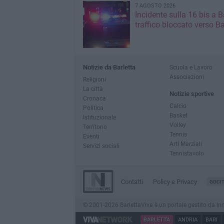
7 AGOSTO 2026
Incidente sulla 16 bis a Ba
traffico bloccato verso Ba
Notizie da Barletta
Scuola e Lavoro
Associazioni
Religioni
La città
Notizie sportive
Cronaca
Calcio
Politica
Basket
Istituzionale
Volley
Territorio
Tennis
Eventi
Arti Marziali
Servizi sociali
Tennistavolo
Contatti
Policy e Privacy
GOCI
© 2001-2026 BarlettaViva è un portale gestito da Innov
BARLETTA
ANDRIA
BARI