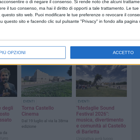
acconsentire o di negare il consenso.
Si rende noto che alcuni trattamen
e il tuo consenso, ma hai il diritto di opporti a tale trattamento. Le tue
 questo sito web. Puoi modificare le tue preferenze o revocare il conse
questo sito e facendo clic sul pulsante "Privacy" in fondo alla pagina
PIÙ OPZIONI
ACCETTO
EVENTI
EVENTI
e degli
Torna Castello
"Medaglie Sound
gosto
Cinema
Festival 2026":
ossato
musica, divertimento
Dal 19 luglio al via la 38ma
e comunità al Castello
edizione
di Barletta
a da
Vurro
L'iniziativa avrà luogo