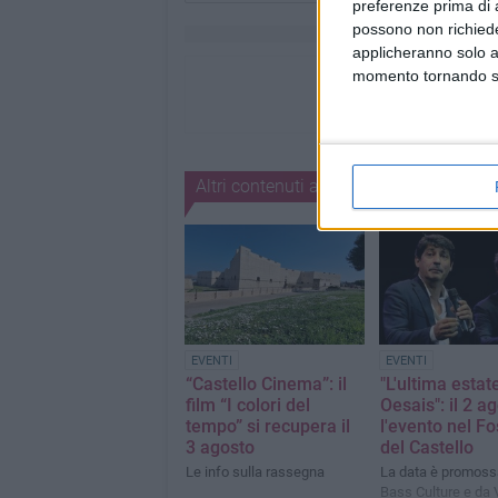
preferenze prima di 
possono non richieder
applicheranno solo a
momento tornando su 
Altri contenuti a tema
EVENTI
EVENTI
“Castello Cinema”: il
"L'ultima estat
film “I colori del
Oesais": il 2 a
tempo” si recupera il
l'evento nel F
3 agosto
del Castello
Le info sulla rassegna
La data è promoss
Bass Culture e da 