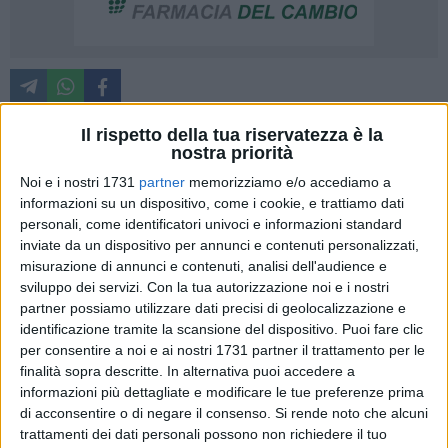
Il rispetto della tua riservatezza è la
nostra priorità
Abbiamo letto con attenzione le dichiarazioni dell'Assessore
Noi e i nostri 1731
partner
memorizziamo e/o accediamo a
alla Cultura Oronzo Cilli in merito alla presentazione del libro
informazioni su un dispositivo, come i cookie, e trattiamo dati
di Italo Bocchino dedicato a Giorgia Meloni. Su un punto
personali, come identificatori univoci e informazioni standard
siamo pienamente d'accordo: la cultura non appartiene né
inviate da un dispositivo per annunci e contenuti personalizzati,
alla destra né alla sinistra. Proprio per questo riteniamo
misurazione di annunci e contenuti, analisi dell'audience e
necessario riportare il dibattito sul terreno corretto.
sviluppo dei servizi.
Con la tua autorizzazione noi e i nostri
partner possiamo utilizzare dati precisi di geolocalizzazione e
L'Associazione In Relazione Con non ha sollevato alcuna
identificazione tramite la scansione del dispositivo. Puoi fare clic
obiezione politica e non intende partecipare all'ennesimo
per consentire a noi e ai nostri 1731 partner il trattamento per le
scontro tra partiti. Non ci interessa chi governa oggi o chi
finalità sopra descritte. In alternativa puoi accedere a
governerà domani. Non ci interessa difendere una parte
informazioni più dettagliate e modificare le tue preferenze prima
politica contro un'altra.
di acconsentire o di negare il consenso.
Si rende noto che alcuni
trattamenti dei dati personali possono non richiedere il tuo