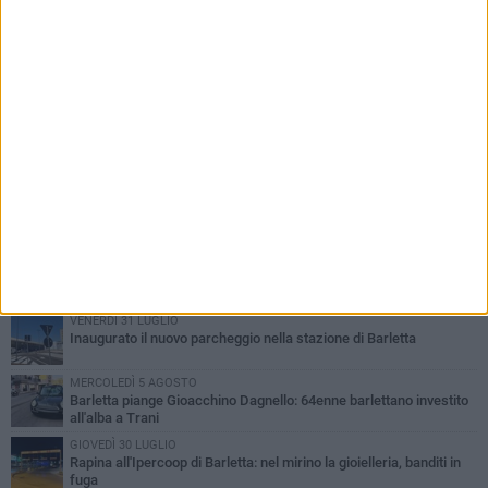
PIÙ LETTI QUESTA SETTIMANA
VENERDÌ 31 LUGLIO
Inaugurato il nuovo parcheggio nella stazione di Barletta
MERCOLEDÌ 5 AGOSTO
Barletta piange Gioacchino Dagnello: 64enne barlettano investito
all'alba a Trani
GIOVEDÌ 30 LUGLIO
Rapina all'Ipercoop di Barletta: nel mirino la gioielleria, banditi in
fuga